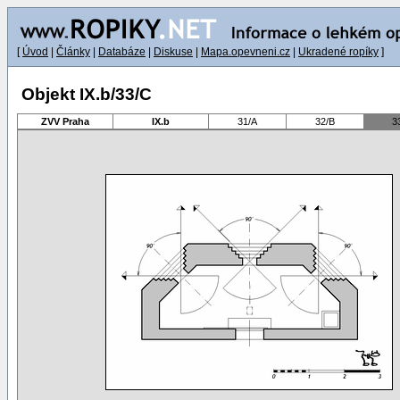
[
Úvod
|
Články
|
Databáze
|
Diskuse
|
Mapa.opevneni.cz
|
Ukradené ropíky
]
Objekt IX.b/33/C
ZVV Praha
IX.b
31/A
32/B
3