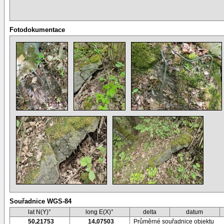
Fotodokumentace
Souřadnice WGS-84
lat N(Y)°
long E(X)°
delta
datum
50,21753
14,07503
Průměrné souřadnice objektu