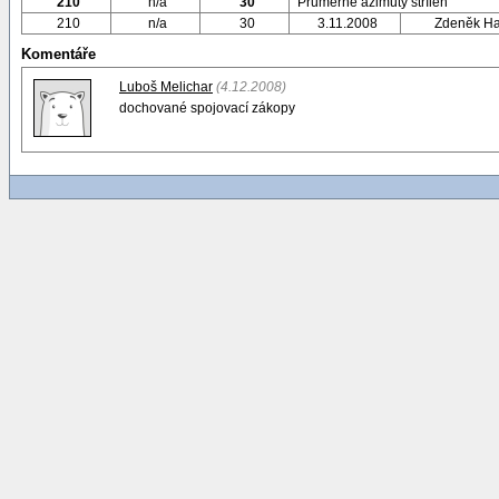
210
n/a
30
Průměrné azimuty střílen
210
n/a
30
3.11.2008
Zdeněk H
Komentáře
Luboš Melichar
(4.12.2008)
dochované spojovací zákopy