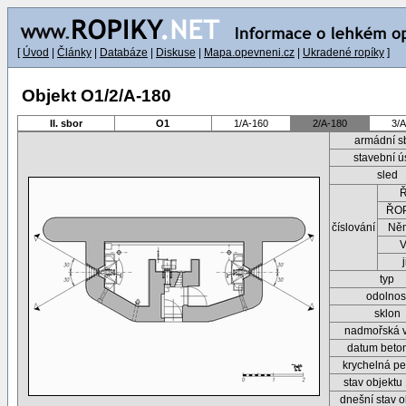
[
Úvod
|
Články
|
Databáze
|
Diskuse
|
Mapa.opevneni.cz
|
Ukradené ropíky
]
Objekt O1/2/A-180
II. sbor
O1
1/A-160
2/A-180
3/
armádní s
stavební ú
sled
ŘOP
číslování
Ně
typ
odolnos
sklon
nadmořská 
datum beto
krychelná pe
stav objektu
dnešní stav o