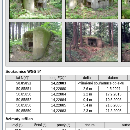
Souřadnice WGS-84
lat N(Y)°
long E(X)°
delta
datum
50,85852
14,22883
Průměrné souřadnice objektu
50,85851
14,22880
2,6 m
1.5.2021
50,85850
14,22884
2,2 m
17.9.2015
50,85852
14,22884
0,4 m
10.5.2008
50,85856
14,22885
5,4 m
21.6.2005
50,85850
14,22883
2,3 m
21.3.2005
Azimuty střílen
levý (°)
čelní (°)
pravý (°)
datum
auto