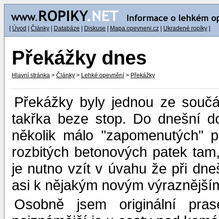
[
Úvod
|
Články
|
Databáze
|
Diskuse
|
Mapa.opevneni.cz
|
Ukradené ropíky
]
Překážky dnes
Hlavní stránka
>
Články
>
Lehké opevnění
>
Překážky
Překážky byly jednou ze součá
takřka beze stop. Do dnešní do
několik málo "zapomenutých" p
rozbitých betonových patek tam
je nutno vzít v úvahu že při dn
asi k nějakým novým výraznější
Osobně jsem originální pras