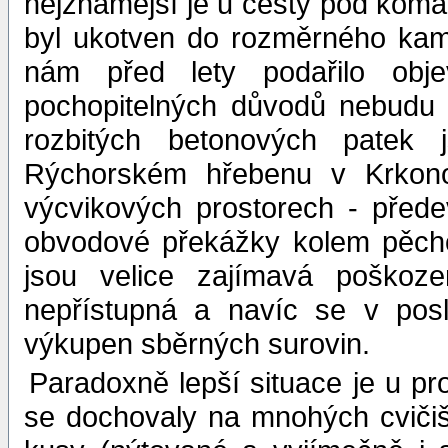
nejznámější je u cesty pod komá
byl ukotven do rozměrného kam
nám před lety podařilo obj
pochopitelných důvodů nebudu 
rozbitých betonových patek
Rýchorském hřebenu v Krkonoší
výcvikových prostorech - před
obvodové překážky kolem pěcho
jsou velice zajímavá poškoze
nepřístupná a navíc se v posl
výkupen sběrných surovin.
Paradoxně lepší situace je u p
se dochovaly na mnohých cviči