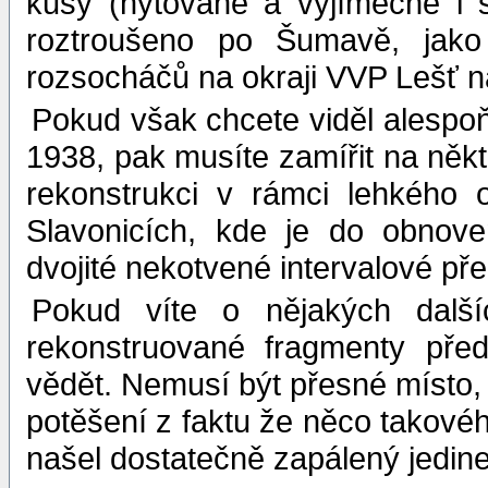
kusy (nýtované a vyjímečně i s
roztroušeno po Šumavě, jako
rozsocháčů na okraji VVP Lešť n
Pokud však chcete viděl alespoň
1938, pak musíte zamířit na někt
rekonstrukci v rámci lehkého
Slavonicích, kde je do obnov
dvojité nekotvené intervalové př
Pokud víte o nějakých dalš
rekonstruované fragmenty pře
vědět. Nemusí být přesné místo, 
potěšení z faktu že něco takovéh
našel dostatečně zapálený jedinec