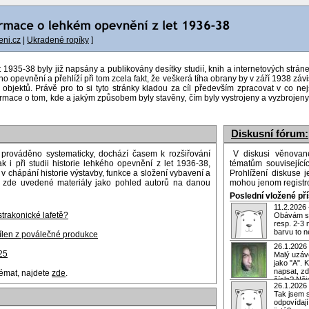
ni.cz
|
Ukradené ropíky
]
35-38 byly již napsány a publikovány desítky studií, knih a internetových stráne
ho opevnění a přehlíží při tom zcela fakt, že veškerá tíha obrany by v září 1938 z
bjektů. Právě pro to si tyto stránky kladou za cíl především zpracovat v co ne
ormace o tom, kde a jakým způsobem byly stavěny, čím byly vystrojeny a vyzbrojeny 
Diskusní fórum:
prováděno systematicky, dochází časem k rozšiřování
V diskusi věnovan
k i při studii historie lehkého opevnění z let 1936-38,
tématům souvisejíc
hápání historie výstavby, funkce a složení vybavení a
Prohlížení diskuse 
ím zde uvedené materiály jako pohled autorů na danou
mohou jenom registro
Poslední vložené př
11.2.2026
strakonické lafetě?
Obávám se
resp. 2-3 
barvu to ne
řílen z poválečné produkce
26.1.2026
25
Malý uzáv
jako "A". 
napsat, zd
témat, najdete
zde
.
čísla? Něj
26.1.2026
Tak jsem 
odpovídají