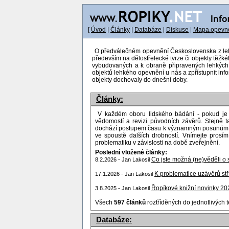
[
Úvod
|
Články
|
Databáze
|
Diskuse
|
Mapa.opevne
O předválečném opevnění Československa z let 19
především na dělostřelecké tvrze či objekty těžké
vybudovaných a k obraně připravených lehkých o
objektů lehkého opevnění u nás a zpřístupnit inf
objekty dochovaly do dnešní doby.
Články:
V každém oboru lidského bádání - pokud je 
vědomostí a revizi původních závěrů. Stejně ta
dochází postupem času k významným posunům v c
ve spoustě dalších drobností. Vnímejte pros
problematiku v závislosti na době zveřejnění.
Poslední vložené články:
Co jste možná (ne)věděli o 
8.2.2026 - Jan Lakosil
K problematice uzávěrů st
17.1.2026 - Jan Lakosil
Řopíkové knižní novinky 20
3.8.2025 - Jan Lakosil
Všech
597 článků
roztříděných do jednotlivých 
Databáze: