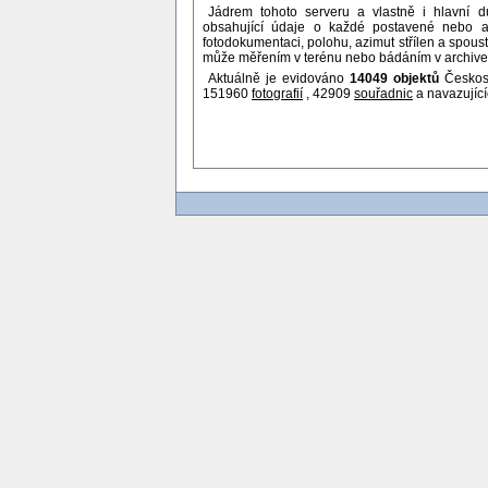
Jádrem tohoto serveru a vlastně i hlavní 
obsahující údaje o každé postavené nebo al
fotodokumentaci, polohu, azimut střílen a spoust
může měřením v terénu nebo bádáním v archivech
Aktuálně je evidováno
14049 objektů
Českosl
151960
fotografií
, 42909
souřadnic
a navazujíc