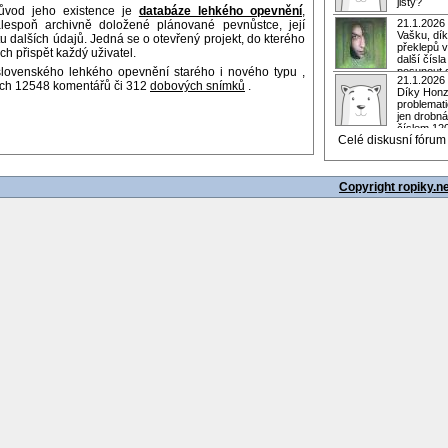
jistý?
důvod jeho existence je
databáze lehkého opevnění
,
21.1.2026
espoň archivně doložené plánované pevnůstce, její
Vašku, dík
u dalších údajů. Jedná se o otevřený projekt, do kterého
překlepů v
 přispět každý uživatel.
další čísl
ovenského lehkého opevnění starého i nového typu ,
posunout d
21.1.2026
ích 12548 komentářů či 312
dobových snímků
.
Díky Honz
problemati
jen drobná
číslem 120
Celé diskusní fórum
Copyright ropiky.