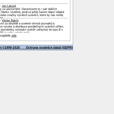
 -
Jan Lakosil
y za upozornění. Opravil jsem to + pár dalších
 článku. Uvidíme, jestli se ještě časem objeví nějaká
a nebo značky výrobců uzávěrů, které by nás mohly
ál.
 -
Václav Balvín
ovi za obsáhlé a ucelené shrnutí poznatků k
ce výroby a distribuce poválečných uzávěrů střílen,
 poznámka, existující uzávěr zařazený do typu B s
85 je velký, nikoliv malý.
 najdete
zde
net ©1999-2026
Ochrana osobních údajú (GDPR)