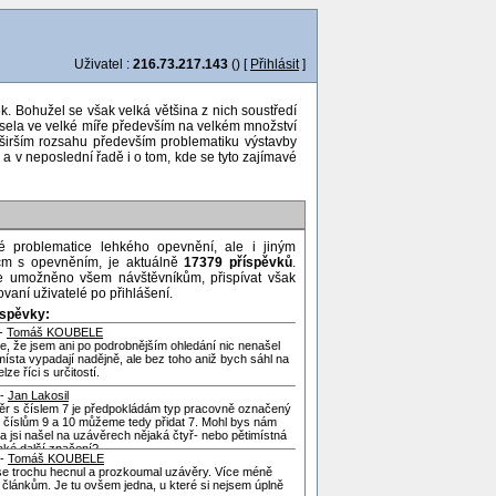
Uživatel :
216.73.217.143
() [
Přihlásit
]
k. Bohužel se však velká většina z nich soustředí
ávisela ve velké míře především na velkém množství
jširším rozsahu především problematiku výstavby
a v neposlední řadě i o tom, kde se tyto zajímavé
é problematice lehkého opevnění, ale i jiným
ícm s opevněním, je aktuálně
17379 příspěvků
.
je umožněno všem návštěvníkům, přispívat však
vaní uživatelé po přihlášení.
íspěvky:
 -
Tomáš KOUBELE
, že jsem ani po podrobnějším ohledání nic nenašel
místa vypadají nadějně, ale bez toho aniž bych sáhl na
lze říci s určitostí.
 -
Jan Lakosil
ěr s číslem 7 je předpokládám typ pracovně označený
K číslům 9 a 10 můžeme tedy přidat 7. Mohl bys nám
a jsi našel na uzávěrech nějaká čtyř- nebo pětimístná
aké další značení?
 -
Tomáš KOUBELE
se trochu hecnul a prozkoumal uzávěry. Více méně
 článkům. Je tu ovšem jedna, u které si nejsem úplně