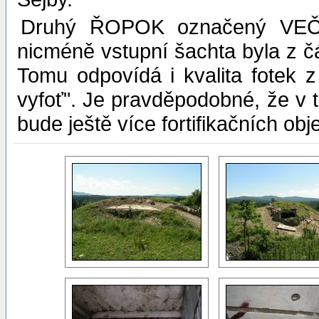
Druhý ŘOPOK označený VEČ 
nicméně vstupní šachta byla z č
Tomu odpovídá i kvalita fotek 
vyfoť". Je pravděpodobné, že v t
bude ještě více fortifikačních obj