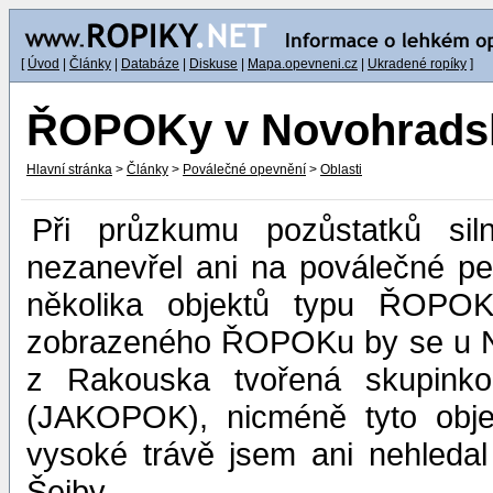
[
Úvod
|
Články
|
Databáze
|
Diskuse
|
Mapa.opevneni.cz
|
Ukradené ropíky
]
ŘOPOKy v Novohrads
Hlavní stránka
>
Články
>
Poválečné opevnění
>
Oblasti
Při průzkumu pozůstatků sil
nezanevřel ani na poválečné pev
několika objektů typu ŘOPO
zobrazeného ŘOPOKu by se u No
z Rakouska tvořená skupink
(JAKOPOK), nicméně tyto obje
vysoké trávě jsem ani nehleda
Šejby.