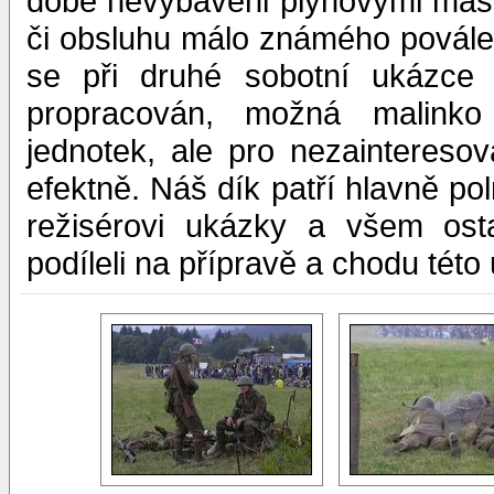
době nevybaveni plynovými mask
či obsluhu málo známého povále
se při druhé sobotní ukázce p
propracován, možná malinko
jednotek, ale pro nezainteres
efektně. Náš dík patří hlavně pol
režisérovi ukázky a všem osta
podíleli na přípravě a chodu této