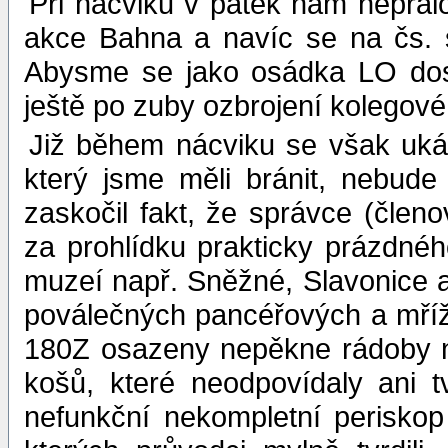
Při nácviku v pátek nám nepřál
akce Bahna a navíc se na čs. s
Abysme se jako osádka LO dosta
ještě po zuby ozbrojení kolegov
Již během nácviku se však ukáz
který jsme měli bránit, nebud
zaskočil fakt, že správce (člen
za prohlídku prakticky prázdné
muzeí např. Sněžné, Slavonice 
poválečných pancéřových a mříž
180Z osazeny nepěkne rádoby n
košů, které neodpovídaly ani 
nefunkční nekompletní perisk