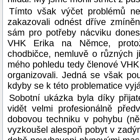
Tímto však výčet problémů ne
zakazovali odnést dříve zmíněn
sám pro potřeby nácviku donesl 
VHK Erika na Němce, protož
chodbičce, nemluvě o různých ji
mého pohledu tedy členové VHK E
organizovali. Jedná se však po
kdyby se k této problematice vyjád
Sobotní ukázka byla díky přija
vidět velmi profesionálně pře
dobovou techniku v pohybu (ně
vyzkoušel alespoň pobyt v zadý