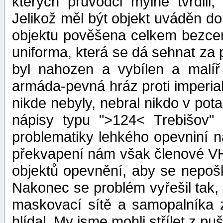
kterých průvodci mylně tvrdil
Jelikož měl být objekt uváděn do 
objektu pověšena celkem bezcenn
uniforma, která se dá sehnat za 
byl nahozen a vybílen a malíř
armáda-pevná hráz proti imperia
nikde nebyly, nebral nikdo v pota
nápisy typu ">124< Trebišov"
problematiky lehkého opevniní n
překvapení nám však členové VHK
objektů opevnění, aby se nepošk
Nakonec se problém vyřešil tak, 
maskovací sítě a samopalníka 
hlídal. My jsme mohli střílet z p