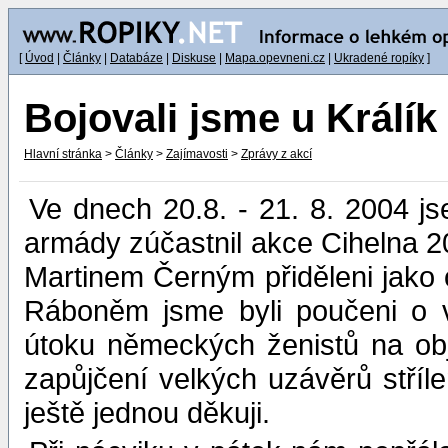
[
Úvod
|
Články
|
Databáze
|
Diskuse
|
Mapa.opevneni.cz
|
Ukradené ropíky
]
Bojovali jsme u Králík
Hlavní stránka
>
Články
>
Zajímavosti
>
Zprávy z akcí
Ve dnech 20.8. - 21. 8. 2004 j
armády zúčastnil akce Cihelna 20
Martinem Černým přiděleni jako
Ráboněm jsme byli poučeni o v
útoku německých ženistů na obje
zapůjčení velkých uzávěrů stříl
ještě jednou děkuji.