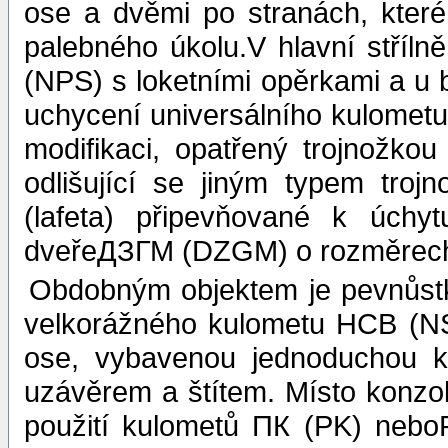
ose a dvěmi po stranách, kter
palebného úkolu.V hlavní stříl
(NPS) s loketními opěrkami a u 
uchycení universálního kulometu
modifikaci, opatřený trojnožk
odlišující se jiným typem troj
(lafeta) připevňované k úchyt
dveřeДЗГМ (DZGM) o rozměrec
Obdobným objektem je pevnůstk
velkorážného kulometu НСВ (NSV
ose, vybavenou jednoduchou k
uzávěrem a štítem. Místo konzo
použití kulometů ПК (PK) neb