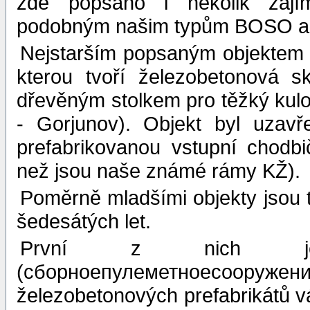
zde popsáno i několik zajím
podobným našim typům BOSO a
Nejstarším popsaným objektem j
kterou tvoří železobetonová s
dřevěným stolkem pro těžký kul
- Gorjunov). Objekt byl uzav
prefabrikovanou vstupní chodb
než jsou naše známé rámy KŽ).
Poměrně mladšími objekty jso
šedesátých let.
První z nich je 
(сборноепулеметноесооруж
železobetonových prefabrikátů vá