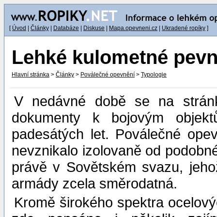
[
Úvod
|
Články
|
Databáze
|
Diskuse
|
Mapa.opevneni.cz
|
Ukradené ropíky
]
Lehké kulometné pevn
Hlavní stránka
>
Články
>
Poválečné opevnění
>
Typologie
V nedávné době se na strá
dokumenty k bojovým objek
padesátých let. Poválečné ope
nevznikalo izolovaně od podobn
právě v Sovětském svazu, jehož
armády zcela směrodatná.
Kromě širokého spektra ocelovýc