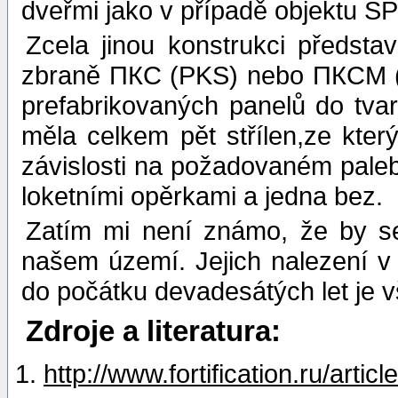
dveřmi jako v případě objektu S
Zcela jinou konstrukci předs
zbraně ПКС (PKS) nebo ПКСМ (P
prefabrikovaných panelů do tva
měla celkem pět střílen,ze kte
závislosti na požadovaném palebn
loketními opěrkami a jedna bez.
Zatím mi není známo, že by s
našem území. Jejich nalezení v
do počátku devadesátých let je
Zdroje a literatura:
http://www.fortification.ru/articl