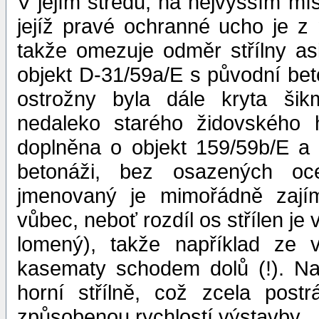
V jejím středu, na nejvyšším mí
jejíž pravé ochranné ucho je 
takže omezuje odměr střílny asi
objekt D-31/59a/E s původní bet
ostrožny byla dále kryta ši
nedaleko starého židovského 
doplněna o objekt 159/59b/E a
betonáži, bez osazených oc
jmenovaný je mimořádně zajím
vůbec, neboť rozdíl os střílen je
lomený), takže například ze 
kasematy schodem dolů (!). Na
horní střílně, což zcela post
způsobenou rychlostí výstavby.