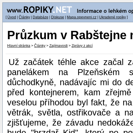
[
Úvod
|
Články
|
Databáze
|
Diskuse
|
Mapa.opevneni.cz
|
Ukradené ropíky
]
Průzkum v Rabštejne 
Hlavní stránka
>
Články
>
Zajímavosti
>
Zprávy z akcí
Už začátek téhle akce začal z
panelákem na Plzeňském síd
důchodkyně, nadávajíc mi do de
před kontejnerem, kam zřejmě 
veselou příhodou byl fakt, že n
větrák, světla, ostřikovače a 
zjišťujeme, že závadu nedokáž
bude "brzdař Kid", který po po