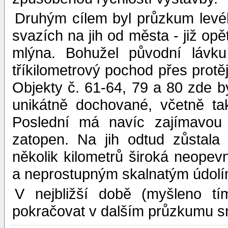
Druhým cílem byl průzkum levého
svazích na jih od města - již op
mlýna. Bohužel původní lávku
tříkilometrový pochod přes protě
Objekty č. 61-64, 79 a 80 zde b
unikátně dochované, včetně ta
Poslední má navíc zajímavou 
zatopen. Na jih odtud zůstal
několik kilometrů široká neope
a neprostupným skalnatým údolí
V nejbližší době (myšleno t
pokračovat v dalším průzkumu s