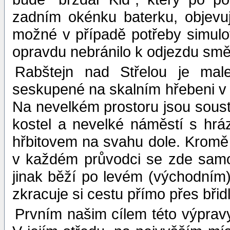
zadním okénku baterku, objevu
možné v případě potřeby simulov
opravdu nebránilo k odjezdu smě
Rabštejn nad Střelou je male
seskupené na skalním hřebeni v m
Na nevelkém prostoru jsou soust
kostel a nevelké náměstí s hr
hřbitovem na svahu dole. Kromě
v každém průvodci se zde samoz
jinak běží po levém (východním)
zkracuje si cestu přímo přes bři
Prvním našim cílem této výpravy