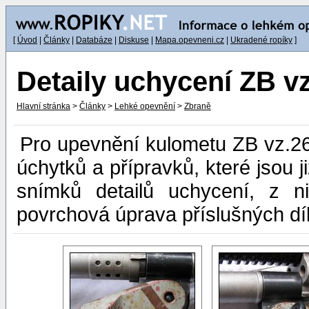
[
Úvod
|
Články
|
Databáze
|
Diskuse
|
Mapa.opevneni.cz
|
Ukradené ropíky
]
Detaily uchycení ZB vz
Hlavní stránka
>
Články
>
Lehké opevnění
>
Zbraně
Pro upevnění kulometu ZB vz.26 
úchytků a přípravků, které jsou j
snímků detailů uchycení, z n
povrchová úprava příslušných díl