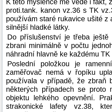
K této myšlence mě vede i fakt, 
proti.tank. kanon vz.36 s TK vz.
používám staré rukavice ušité z 
silnější hladké látky.
Do příslušenství je třeba ještě
zbrani minimálně v počtu jedno
náhradní hlavně ke každému TK 
Poslední položkou je ramenní
zaměřovač nemá v řopíku upla
používala v případě, že zbraň 
některých případech se proto m
objektu lehkého opevnění. Pra
strakonické lafety vz.38, 