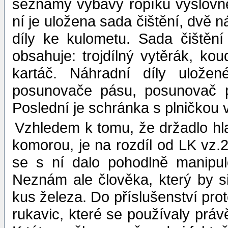
seznamy výbavy řopíku výslovně 
ní je uložena sada čištění, dvě 
díly ke kulometu. Sada čištěn
obsahuje: trojdílný vytěrák, ko
kartáč. Náhradní díly ulože
posunovače pásu, posunovač 
Poslední je schránka s plničkou 
Vzhledem k tomu, že držadlo hl
komorou, je na rozdíl od LK vz.
se s ní dalo pohodlně manipulov
Neznám ale člověka, který by s
kus železa. Do příslušenství pro
rukavic, které se používaly práv