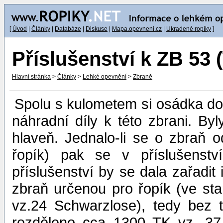
[
Úvod
|
Články
|
Databáze
|
Diskuse
|
Mapa.opevneni.cz
|
Ukradené ropíky
]
Příslušenství k ZB 53 (
Hlavní stránka
>
Články
>
Lehké opevnění
>
Zbraně
Spolu s kulometem si osádka do 
náhradní díly k této zbrani. By
hlaveň. Jednalo-li se o zbraň o
řopík) pak se v příslušenstv
příslušenství by se dala zařadit
zbraň určenou pro řopík (ve st
vz.24 Schwarzlose), tedy bez 
rozděleno cca 1300 TK vz. 37 