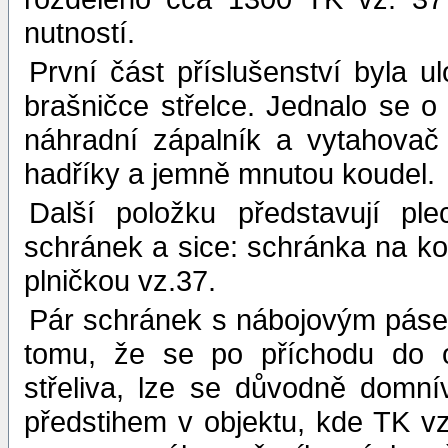
nutností.
První část příslušenství byla u
brašničce střelce. Jednalo se o 
náhradní zápalník a vytahovač 
hadříky a jemně mnutou koudel.
Další položku představují pl
schránek a sice: schránka na ko
plničkou vz.37.
Pár schránek s nábojovým páse
tomu, že se po příchodu do o
střeliva, lze se důvodně domnív
předstihem v objektu, kde TK vz