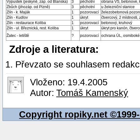
Výpustek (jeskyně, záp. od Blanska)
3
pěchotní
obrana VS, betonové, kr
Zbůch (jihozáp. od Plzně)
3
pěchotní
u železniční stanice
Zlín - k. Maják
1
pozorovací
železobetonová pozor
Zlín - Kudlov
1
úkryt
čtvercový, 2 místnosti,
Zlín - restaurace Koliba
1
pozorovací
betonový, kruhový
Zlín - ul. Březnická, rest. Koliba
1
úkryt
úkryt pro kanón, čtverc
Žatec - letiště
?
pozorovací
ochrana ÚL, osmiboké, 
Zdroje a literatura:
Převzato se souhlasem redakc
Vloženo: 19.4.2005
Autor:
Tomáš Kamenský
Copyright ropiky.net ©199