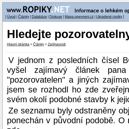
[
Úvod
|
Články
|
Databáze
|
Diskuse
|
Mapa.opevneni.cz
|
Ukradené ropíky
]
Hledejte pozorovateln
Hlavní stránka
>
Články
>
Zajímavosti
V jednom z posledních čísel 
vyšel zajímavý článek pana
"pozorovatelen" a jiných zajíma
jsem se rozhodl ho zde zveřejn
svém okolí podobné stavby k jeji
Ze seznamu byly odstraněny obje
ponechán v původní podobě. O n