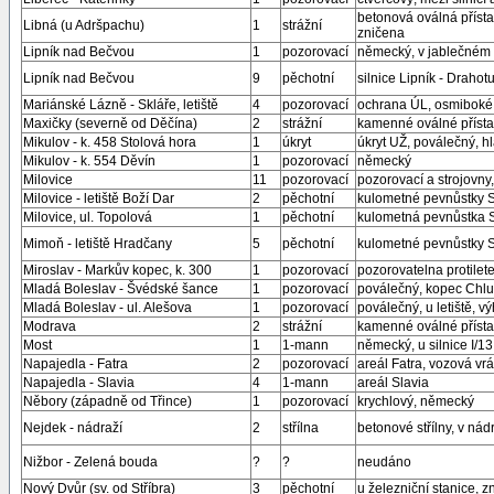
betonová oválná přísta
Libná (u Adršpachu)
1
strážní
zničena
Lipník nad Bečvou
1
pozorovací
německý, v jablečném 
Lipník nad Bečvou
9
pěchotní
silnice Lipník - Drahot
Mariánské Lázně - Skláře, letiště
4
pozorovací
ochrana ÚL, osmiboké, tř
Maxičky (severně od Děčína)
2
strážní
kamenné oválné přísta
Mikulov - k. 458 Stolová hora
1
úkryt
úkryt UŽ, poválečný, h
Mikulov - k. 554 Děvín
1
pozorovací
německý
Milovice
11
pozorovací
pozorovací a strojovn
Milovice - letiště Boží Dar
2
pěchotní
kulometné pevnůstky
Milovice, ul. Topolová
1
pěchotní
kulometná pevnůstka
Mimoň - letiště Hradčany
5
pěchotní
kulometné pevnůstky
Miroslav - Markův kopec, k. 300
1
pozorovací
pozorovatelna protile
Mladá Boleslav - Švédské šance
1
pozorovací
poválečný, kopec Chlum
Mladá Boleslav - ul. Alešova
1
pozorovací
poválečný, u letiště, v
Modrava
2
strážní
kamenné oválné přísta
Most
1
1-mann
německý, u silnice I/
Napajedla - Fatra
2
pozorovací
areál Fatra, vozová vrá
Napajedla - Slavia
4
1-mann
areál Slavia
Něbory (západně od Třince)
1
pozorovací
krychlový, německý
Nejdek - nádraží
2
střílna
betonové střílny, v nád
Nižbor - Zelená bouda
?
?
neudáno
Nový Dvůr (sv. od Stříbra)
3
pěchotní
u železniční stanice, z