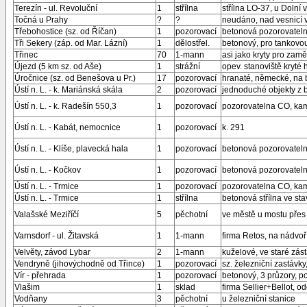
Terezín - ul. Revoluční
1
střílna
střílna LO-37, u Dolní 
Točná u Prahy
?
?
neudáno, nad vesnicí v
Třebohostice (sz. od Říčan)
1
pozorovací
betonová pozorovateln
Tři Sekery (záp. od Mar. Lázní)
1
dělostřel.
betonový, pro tankovou 
Třinec
70
1-mann
asi jako kryty pro zam
Újezd (5 km sz. od Aše)
1
strážní
opev. stanoviště kryté h
Úročnice (sz. od Benešova u Pr.)
17
pozorovací
hranaté, německé, na bý
Ústí n. L. - k. Mariánská skála
2
pozorovací
jednoduché objekty z 
Ústí n. L. - k. Radešín 550,3
1
pozorovací
pozorovatelna CO, ka
Ústí n. L. - Kabát, nemocnice
1
pozorovací
k. 291
Ústí n. L. - Klíše, plavecká hala
1
pozorovací
betonová pozorovatel
Ústí n. L. - Kočkov
1
pozorovací
betonová pozorovateln
Ústí n. L. - Trmice
1
pozorovací
pozorovatelna CO, kam
Ústí n. L. - Trmice
1
střílna
betonová střílna ve st
Valašské Meziříčí
5
pěchotní
ve městě u mostu přes
Varnsdorf - ul. Žitavská
1
1-mann
firma Retos, na nádvoř
Velvěty, závod Lybar
2
1-mann
kuželové, ve staré zás
Vendryně (jihovýchodně od Třince)
1
pozorovací
sz. železniční zastávk
Vír - přehrada
1
pozorovací
betonový, 3 průzory, p
Vlašim
1
sklad
firma Sellier+Bellot, 
Vodňany
3
pěchotní
u železniční stanice