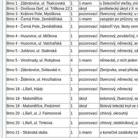
Brno 1 - Zábrdovice, ul. Tkalcovská
1
1-mann
u železniční vlečky, zn
Brno 3 - Divišova čtvrť, ul. Trtílkova 22
1
úkryt
protiletecký úkryt z II. s
Brno 3 - Královo Pole, Myslíkova
1
pozorovací
čtvercový, německý, u 
Brno 4 - Černá Pole, Zemědělská
1
1-mann
zasypán po průzory, vyu
Brno 4 - Černá Pole, Zemědělská
1
pozorovací
nádvoří Vys. školy ze
Brno 4 - Husovice, ul. Mičkova
1
pozorovací
čtvercový, poválečný,
Brno 4 - Husovice, ul. Valchařská
1
pozorovací
čtvercový, německý, a
Brno 5 - Juliánov, ul. Slatinská
1
pozorovací
čtvercový, německý, zá
Brno 5 - Vinohrady, ul. Rokytova
4
1-mann
německé, z nich jeden
Brno 5 - Zábrdovice, Svitavské n.
1
pozorovací
Zbrojovka, snad přest
Brno 5 - Židenice, ul. Hrozňatova
1
pozorovací
čtvercový, německý, vy
Brno 18 - Líšeň, Hády
1
pozorovací
čtvercový, německý
Brno 18 - Maloměřice
1
úkryt
betonový, čtvercový, s
Brno 18 - Maloměřice, Podzimní
1
úkryt
štolový letecký kryt ve
Brno 20 - Líšeň, ul. J. Faimonové
1
pozorovací
cihlový, okrouhlý
Brno 20 - Líšeň, ul. Trnkova
1
pozorovací
cihlový, obdélníkový, 
Brno 21 - Stránská skála
1
1-mann
u konečné zastávky tr