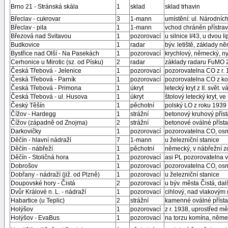
Brno 21 - Stránská skála
1
sklad
sklad trhavin
Břeclav - cukrovar
3
1-mann
umístění: ul. Národních
Břeclav - pila
1
1-mann
vchod chráněn přístra
Březová nad Svitavou
1
pozorovací
u silnice I/43, u dvou l
Budkovice
1
radar
býv. letiště, základy n
Bystřice nad Olší - Na Pasekách
1
pozorovací
krychlový, německý, n
Cerhonice u Mirotic (sz. od Písku)
2
radar
základy radaru FuMO 2
Česká Třebová - Jelenice
1
pozorovací
pozorovatelna CO z r. 1
Česká Třebová - Parník
1
pozorovací
pozorovatelna CO z kon
Česká Třebová - Primona
1
úkryt
letecký kryt z II. svět. 
Česká Třebová - ul. Husova
1
úkryt
štolový letecký kryt, v
Český Těšín
1
pěchotní
polský LO z roku 1939
Čížov - Hardegg
1
strážní
betonový kruhový příst
Čížov (západně od Znojma)
2
strážní
betonové oválné přísta
Darkovičky
1
pozorovací
pozorovatelna CO, osm
Děčín - hlavní nádraží
7
1-mann
u železniční stanice
Děčín - nábřeží
1
pěchotní
německý, v nábřežní z
Děčín - Stoličná hora
1
pozorovací
asi PL pozorovatelna v
Dobrošov
1
pozorovací
pozorovatelna CO, osm
Dobřany - nádraží (již. od Plzně)
1
pozorovací
u železniční stanice
Doupovské hory - Čistá
2
pozorovací
u býv. města Čistá, da
Dvůr Králové n. L. - nádraží
1
pozorovací
cihlový, nad vlakovým
Habartice (u Teplic)
2
strážní
kamenné oválné přístav
Holýšov
1
pozorovací
z r. 1938, uprostřed měs
Holýšov - EvaBus
1
pozorovací
na torzu komína, něm