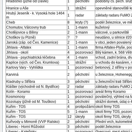
Hradišťko (jižně od Davle)
1
pěchotní
podobný čs. pěch. sru
Hranice u Aše
1
strážní
opevněné stanoviště kr
Hrubý Jeseník - k. Vysoká hole 1464
1
radar
základy radaru FuMO 2
m
Cheb
8
kryty (?)
podél železnice, ve m
Chomutov, Válcovny trub
1
1-mann
kuželový
Chotějovice u Bíliny
2
1-mann
válcové, u parkoviště
Chotíkov (u Plzně)
?
?
neudáno, u silnice I/20
Janská (záp. od Čes. Kamenice)
2
1-mann
v obci, jeden povalený
Jihlava - Alfatex
1
1-mann
firma Alfatex-Plyše, p
Jihlava - okolí
4
pozorovací
Bílý kámen, k. 568 Větr
Jihlava - psychiatrická léčebna
4
1-mann
vchod, zadní brána, di
Kaplice (vých. od Čes. Krumlova)
1
strážní
u vchodu do kasáren, n
Karlovy Vary - Vyhlídka
1
pozorovací
betonový, 2 střílny v 
Karviná
2
pěchotní
u železnice, Hoheneggr
Kladruby u Stříbra
3
pěchotní
u železniční trati Stří
Klášter (východně od N. Bystřice)
2
radar
základy radaru FuMO 2
Kolín - Koramo
1
pozorovací
areál firmy Koramo
Kosmonosy
1
pozorovací
poválečný, výhled na 
Kozolupy (jižně od M. Touškov)
1
pěchotní
strážní domek, údaj o 
Kuřim - TOS
4
protipožární
okolí firmy TOS
Kuřim - TOS
5
1-mann
okolí firmy TOS, pozor
Kuřim - TOS
12
úkryty
okolí firmy TOS, úkryty
Kuřivody u Mimoně (VVP Ralsko)
2
pěchotní
Přední vrch, kulomet
Liberec - Horní Růžodol
3
pěchotní
podél železnice
Liberec - Kateřinky
1
pozorovací
čtvercový, mezi silnicí