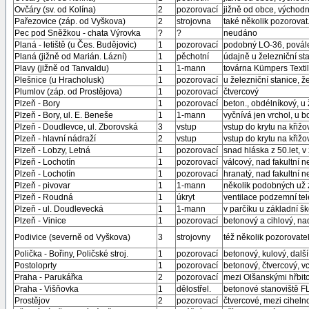
Ovčáry (sv. od Kolína)
2
pozorovací
jižně od obce, východn
Pařezovice (záp. od Vyškova)
2
strojovna
také několik pozorovat
Pec pod Sněžkou - chata Výrovka
?
?
neudáno
Planá - letiště (u Čes. Budějovic)
1
pozorovací
podobný LO-36, povál
Planá (jižně od Marián. Lázní)
1
pěchotní
údajně u železniční st
Plavy (jižně od Tanvaldu)
1
1-mann
továrna Kümpers Textil,
Plešnice (u Hracholusk)
1
pozorovací
u železniční stanice, že
Plumlov (záp. od Prostějova)
1
pozorovací
čtvercový
Plzeň - Bory
1
pozorovací
beton., obdélníkový, u ž
Plzeň - Bory, ul. E. Beneše
1
1-mann
vyčnívá jen vrchol, u 
Plzeň - Doudlevce, ul. Zborovská
3
vstup
vstup do krytu na křiž
Plzeň - hlavní nádraží
2
vstup
vstup do krytu na křižo
Plzeň - Lobzy, Letná
1
pozorovací
snad hláska z 50.let, v
Plzeň - Lochotín
1
pozorovací
válcový, nad fakultní n
Plzeň - Lochotín
1
pozorovací
hranatý, nad fakultní n
Plzeň - pivovar
1
1-mann
několik podobných už 
Plzeň - Roudná
1
úkryt
ventilace podzemní tele
Plzeň - ul. Doudlevecká
1
1-mann
v parčíku u základní šk
Plzeň - Vinice
1
pozorovací
betonový a cihlový, n
Podivice (severně od Vyškova)
3
strojovny
též několik pozorovate
Polička - Bořiny, Poličské stroj.
1
pozorovací
betonový, kulový, další 
Postoloprty
1
pozorovací
betonový, čtvercový, vc
Praha - Parukářka
2
pozorovací
mezi Olšanskými hřbit
Praha - Višňovka
1
dělostřel.
betonové stanoviště FL
Prostějov
2
pozorovací
čtvercové, mezi ciheln