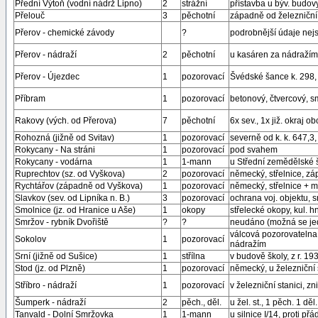
Přední Výtoň (vodní nádrž Lipno)
2
strážní
přístavba u býv. budovy
Přelouč
3
pěchotní
západně od železniční
Přerov - chemické závody
?
podrobnější údaje ne
Přerov - nádraží
2
pěchotní
u kasáren za nádražím
Přerov - Újezdec
1
pozorovací
Švédské šance k. 298,
Příbram
1
pozorovací
betonový, čtvercový, 
Rakovy (vých. od Přerova)
7
pěchotní
6x sev., 1x již. okraj 
Rohozná (jižně od Svitav)
1
pozorovací
severně od k. k. 647,3,
Rokycany - Na stráni
1
pozorovací
pod svahem
Rokycany - vodárna
1
1-mann
u Střední zemědělské 
Ruprechtov (sz. od Vyškova)
2
pozorovací
německý, střelnice, z
Rychtářov (západně od Vyškova)
1
pozorovací
německý, střelnice + 
Slavkov (sev. od Lipníka n. B.)
3
pozorovací
ochrana voj. objektu, s
Smolnice (jz. od Hranice u Aše)
1
okopy
střelecké okopy, kul. h
Smržov - rybník Dvořiště
?
?
neudáno (možná se jedn
válcová pozorovatelna
Sokolov
1
pozorovací
nádražím
Srní (jižně od Sušice)
1
střílna
v budově školy, z r. 19
Stod (jz. od Plzně)
1
pozorovací
německý, u železniční 
Stříbro - nádraží
1
pozorovací
v železniční stanici, zn
Šumperk - nádraží
2
pěch., děl.
u žel. st., 1 pěch. 1 děl
Tanvald - Dolní Smržovka
1
1-mann
u silnice I/14, proti p