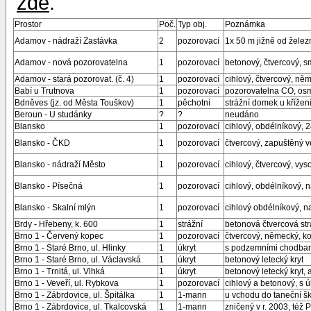
zde
.
Prostor
Poč.
Typ obj.
Poznámka
Adamov - nádraží Zastávka
2
pozorovací
1x 50 m jižně od želez
Adamov - nová pozorovatelna
1
pozorovací
betonový, čtvercový, s
Adamov - stará pozorovat. (č. 4)
1
pozorovací
cihlový, čtvercový, ně
Babí u Trutnova
1
pozorovací
pozorovatelna CO, osm
Bdněves (jz. od Města Touškov)
1
pěchotní
strážní domek u křížení 
Beroun - U studánky
?
?
neudáno
Blansko
1
pozorovací
cihlový, obdélníkový, 
Blansko - ČKD
1
pozorovací
čtvercový, zapuštěný ve
Blansko - nádraží Město
1
pozorovací
cihlový, čtvercový, vy
Blansko - Písečná
1
pozorovací
cihlový, obdélníkový, 
Blansko - Skalní mlýn
1
pozorovací
cihlový obdélníkový, n
Brdy - Hřebeny, k. 600
1
strážní
betonová čtvercová str
Brno 1 - Červený kopec
1
pozorovací
čtvercový, německý, k
Brno 1 - Staré Brno, ul. Hlinky
1
úkryt
s podzemními chodbam
Brno 1 - Staré Brno, ul. Václavská
1
úkryt
betonový letecký kryt
Brno 1 - Trnitá, ul. Vlhká
1
úkryt
betonový letecký kryt, 
Brno 1 - Veveří, ul. Rybkova
1
pozorovací
cihlový a betonový, s 
Brno 1 - Zábrdovice, ul. Špitálka
1
1-mann
u vchodu do taneční šk
Brno 1 - Zábrdovice, ul. Tkalcovská
1
1-mann
zničený v r. 2003, též