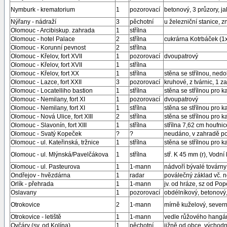
Nymburk - krematorium
1
pozorovací
betonový, 3 průzory, ja
Nýřany - nádraží
3
pěchotní
u železniční stanice, z
Olomouc - Arcibiskup. zahrada
1
střílna
Olomouc - hotel Palace
2
střílna
cukrárna Kotrbáček (1
Olomouc - Korunní pevnost
2
střílna
Olomouc - Křelov, fort XVII
1
pozorovací
dvoupatrový
Olomouc - Křelov, fort XVII
1
střílna
Olomouc - Křelov, fort XX
1
střílna
stěna se střílnou, ne
Olomouc - Lazce, fort XXII
3
pozorovací
kruhové, z tvárnic, 1 
Olomouc - Locatelliho bastion
1
střílna
stěna se střílnou pro k
Olomouc - Nemilany, fort XI
1
pozorovací
dvoupatrový
Olomouc - Nemilany, fort XI
1
střílna
stěna se střílnou pro 
Olomouc - Nová Ulice, fort XIII
2
střílna
stěna se střílnou pro 
Olomouc - Slavonín, fort XIII
1
střílna
střílna 7,62 cm houfnic
Olomouc - Svatý Kopeček
?
?
neudáno, v zahradě p
Olomouc - ul. Kateřinská, tržnice
1
střílna
stěna se střílnou pro 
Olomouc - ul. Mlýnská/Pavelčákova
1
střílna
stř. K 45 mm (r), Vodn
Olomouc - ul. Pasteurova
1
1-mann
nádvoří bývalé továrny
Ondřejov - hvězdárna
1
radar
poválečný základ vč. n
Orlík - přehrada
1
1-mann
jv. od hráze, sz od Pop
Oslavany
1
pozorovací
obdélníkový, betonový
Otrokovice
2
1-mann
mírně kuželový, severn
Otrokovice - letiště
1
1-mann
vedle růžového hangá
Ovčáry (sv. od Kolína)
1
pěchotní
jižně od obce, východn