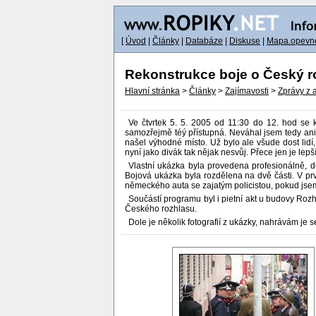
[
Úvod
|
Články
|
Databáze
|
Diskuse
|
Mapa.opevne
Rekonstrukce boje o Český r
Hlavní stránka
>
Články
>
Zajímavosti
>
Zprávy z 
Ve čtvrtek 5. 5. 2005 od 11:30 do 12. hod se 
samozřejmě téý přístupná. Neváhal jsem tedy an
našel výhodné místo. Už bylo ale všude dost lidí,
nyní jako divák tak nějak nesvůj. Přece jen je lepší
Vlastní ukázka byla provedena profesionálně, 
Bojová ukázka byla rozdělena na dvě části. V pr
německého auta se zajatým policistou, pokud jsem
Součástí programu byl i pietní akt u budovy Rozh
Českého rozhlasu.
Dole je několik fotografií z ukázky, nahrávám je s