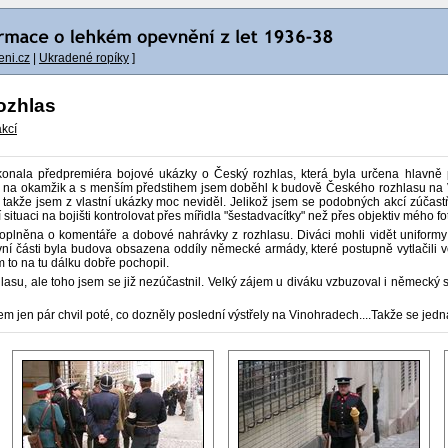
ni.cz
|
Ukradené ropíky
]
ozhlas
akcí
konala předpremiéra bojové ukázky o Český rozhlas, která byla určena hlavně p
i na okamžik a s menším předstihem jsem doběhl k budově Českého rozhlasu na 
 takže jsem z vlastní ukázky moc neviděl. Jelikož jsem se podobných akcí zúčastňo
 situaci na bojišti kontrolovat přes mířidla "šestadvacítky" než přes objektiv mého fo
doplněna o komentáře a dobové nahrávky z rozhlasu. Diváci mohli vidět uniformy
vní části byla budova obsazena oddíly německé armády, které postupně vytlačili v
 to na tu dálku dobře pochopil.
lasu, ale toho jsem se již nezúčastnil. Velký zájem u diváku vzbuzoval i německý 
em jen pár chvil poté, co dozněly poslední výstřely na Vinohradech....Takže se jedná