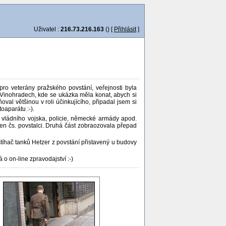
Uživatel :
216.73.216.163
() [
Přihlásit
]
ro veterány pražského povstání, veřejnosti byla
Vinohradech, kde se ukázka měla konat, abych si
val většinou v roli účinkujícího, připadal jsem si
toaparátu :-).
 vládního vojska, policie, německé armády apod.
en čs. povstalci. Druhá část zobraozovala přepad
stíhač tanků Hetzer z povstání přistavený u budovy
 o on-line zpravodajství :-)