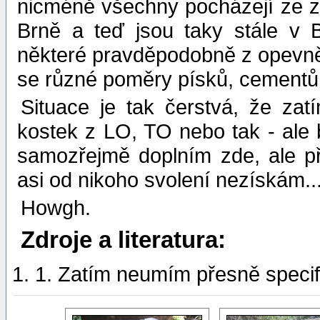
nicméně všechny pocházejí ze 
Brně a teď jsou taky stále v B
některé pravděpodobně z opevněn
se různé poměry písků, cementů
Situace je tak čerstvá, že zatí
kostek z LO, TO nebo tak - ale
samozřejmě doplním zde, ale p
asi od nikoho svolení nezískám..
Howgh.
Zdroje a literatura:
1. Zatím neumím přesně specifi