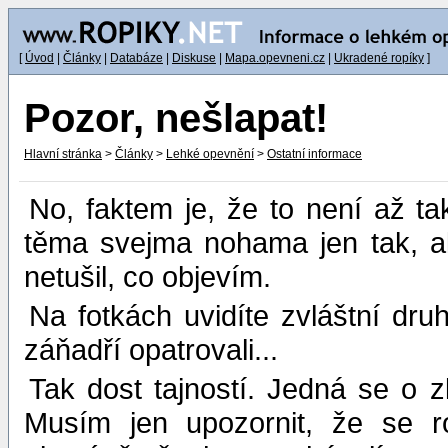
[
Úvod
|
Články
|
Databáze
|
Diskuse
|
Mapa.opevneni.cz
|
Ukradené ropíky
]
Pozor, nešlapat!
Hlavní stránka
>
Články
>
Lehké opevnění
>
Ostatní informace
No, faktem je, že to není až t
těma svejma nohama jen tak, al
netušil, co objevím.
Na fotkách uvidíte zvláštní dru
záňadří opatrovali...
Tak dost tajností. Jedná se o z
Musím jen upozornit, že se 