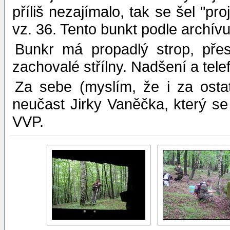
příliš nezajímalo, tak se šel "proj
vz. 36. Tento bunkt podle archívu 
Bunkr má propadlý strop, přes
zachovalé střílny. Nadšení a te
Za sebe (myslím, že i za osta
neučast Jirky Vaněčka, který s
VVP.