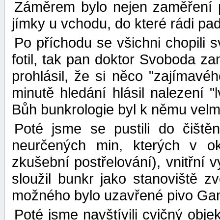
Záměrem bylo nejen zaměření p
jímky u vchodu, do které rádi pa
Po příchodu se všichni chopili 
fotil, tak pan doktor Svoboda zam
prohlásil, že si něco "zajímavé
minutě hledání hlásil nalezení "
Bůh bunkrologie byl k němu velmi
Poté jsme se pustili do čištěn
neurčených min, kterých v ok
zkušební postřelování), vnitřní 
sloužil bunkr jako stanoviště 
možného bylo uzavřené pivo Ga
Poté jsme navštívili cvičný obj