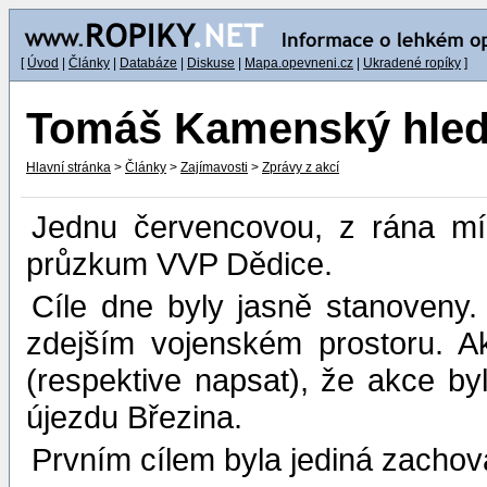
[
Úvod
|
Články
|
Databáze
|
Diskuse
|
Mapa.opevneni.cz
|
Ukradené ropíky
]
Tomáš Kamenský hledaj
Hlavní stránka
>
Články
>
Zajímavosti
>
Zprávy z akcí
Jednu červencovou, z rána mí
průzkum VVP Dědice.
Cíle dne byly jasně stanoveny.
zdejším vojenském prostoru. Ak
(respektive napsat), že akce b
újezdu Březina.
Prvním cílem byla jediná zachov