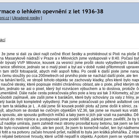
ni.cz
|
Ukradené ropíky
]
akcí
 že jsme si dali za úkol najít cvičné třicet šestky a prohlédnout si Pixli na ploše
 na Masarykově nádraží v Praze a v Milovicích jsme vystupovali v 8:40. Počasí b
ěr bývalý VVP Milovice, kousek za vesnicí jsme prošli okolo vybydlených baráků, 
ranice střelnice, jednalo se o malý pixel a byl asi v době ruské přítomnosti upraven 
 tam strčil fotoaparát, abych měl aspoň fotku. Po cestě k další pixle jsme naraz
 čemu sloužily po cca 200metrech od prvního pixle se nachází další pixle, ale ten j
na tahání terčů, ve stropě tohoto objektu se zachovaly kladky, přes které bylo nap
 naučné stesky, které popisuje místní chráněnou oblast, ale o pixle, před kterým st
m, jednalo se asi o pixel, který byl rozvrácen výbuchem a to doslova, protože čeln
umentálně. Dále naše cesta pokračovala přes pole a lesy asi tak 3 Kilometry, až jsm
sobili zajímavě, ale zašli jsme k barákům, které byly schovány za valy z hlíny, je
ak celý barák byli kompletně vybydlený. Pak jsme pokračovali po pěkné asfaltové ce
 tam ta skládka je L . A dál jsme šli kousek podél plotu až jsme došli k silnici, za 
t, abychom se dostali ke cvičným objektům VZ.36, tak jsme se museli kus vrátit po
 spoustu, ale spoustu golfových míčků a taky jsem si jích pár vzali na památku. Děla
vinuli do mini rojnice a postupovali jsme podél hřiště, párkrát jsem zavětřil, že by
ž naděje umírala, jsem zahlédl mezi stromy prosvítat kusy betonu, tak jsem se šel 
sice to bylo rozvalené céčko, ale ten pocit, že jsem to konečně našel, ten byl nádhe
 fotit a na potvoru začalo hnusně pršet, naštěstí to byla jen krátká přeháňka. Z obje
nějaké betonové hroudy, které určitě nepatří k objektu. A potom jsem se vydali hled