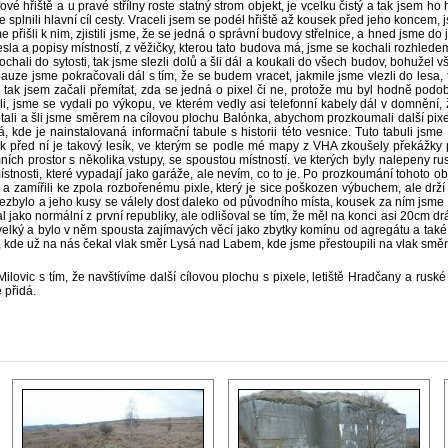
fové hřiště a u pravé střílny roste statný strom objekt, je vcelku čistý a tak jsem ho
e splnili hlavní cíl cesty. Vraceli jsem se podél hřiště až kousek před jeho koncem, 
e přišli k nim, zjistili jsme, že se jedná o správní budovy střelnice, a hned jsme do
esla a popisy místností, z věžičky, kterou tato budova má, jsme se kochali rozhledem
chali do sytosti, tak jsme slezli dolů a šli dál a koukali do všech budov, bohužel 
 pauze jsme pokračovali dál s tím, že se budem vracet, jakmile jsme vlezli do lesa, t
 tak jsem začali přemítat, zda se jedná o pixel či ne, protože mu byl hodně podobný
i, jsme se vydali po výkopu, ve kterém vedly asi telefonní kabely dál v domnění,
motali a šli jsme směrem na cílovou plochu Balónka, abychom prozkoumali další pixe
, kde je nainstalovaná informační tabule s historii této vesnice. Tuto tabuli jsm
k před ní je takový lesík, ve kterým se podle mé mapy z VHA zkoušely překážky p
ch prostor s několika vstupy, se spoustou místností. ve kterých byly nalepeny ruské
osti, které vypadají jako garáže, ale nevím, co to je. Po prozkoumání tohoto objek
 a zamířili ke zpola rozbořenému pixle, který je sice poškozen výbuchem, ale dr
nezbylo a jeho kusy se válely dost daleko od původního místa, kousek za ním jsme n
 jako normální z první republiky, ale odlišoval se tím, že měl na konci asi 20cm drá
st velký a bylo v něm spousta zajímavých věcí jako zbytky komínu od agregátu a také
í, kde už na nás čekal vlak směr Lysá nad Labem, kde jsme přestoupili na vlak směr
lovic s tím, že navštívíme další cílovou plochu s pixele, letiště Hradčany a ruské
 přidá.