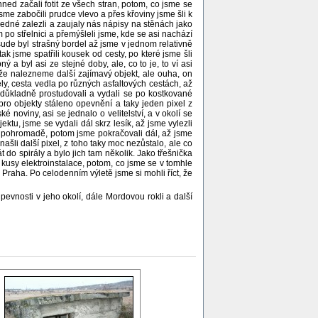
 hned začali fotit ze všech stran, potom, co jsme se
jsme zabočili prudce vlevo a přes křoviny jsme šli k
 jedné zalezli a zaujaly nás nápisy na stěnách jako
 po střelnici a přemýšleli jsme, kde se asi nachází
všude byl strašný bordel až jsme v jednom relativně
ak jsme spatřili kousek od cesty, po které jsme šli
 a byl asi ze stejné doby, ale, co to je, to ví asi
 že nalezneme další zajímavý objekt, ale ouha, on
ly, cesta vedla po různých asfaltových cestách, až
e důkladně prostudovali a vydali se po kostkované
ro objekty stáleno opevnění a taky jeden pixel z
 noviny, asi se jednalo o velitelství, a v okolí se
tu, jsme se vydali dál skrz lesík, až jsme vylezli
ží pohromadě, potom jsme pokračovali dál, až jsme
ašli další pixel, z toho taky moc nezůstalo, ale co
t do spirály a bylo jich tam několik. Jako třešnička
 kusy elektroinstalace, potom, co jsme se v tomhle
 Praha. Po celodenním výletě jsme si mohli říct, že
 pevnosti v jeho okolí, dále Mordovou rokli a další