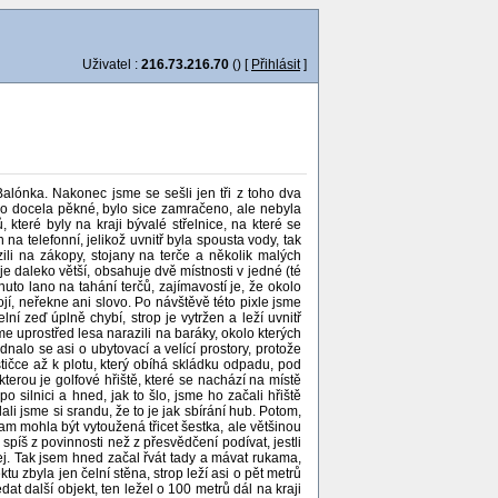
Uživatel :
216.73.216.70
() [
Přihlásit
]
 Balónka. Nakonec jsme se sešli jen tři z toho dva
ylo docela pěkné, bylo sice zamračeno, ale nebyla
které byly na kraji bývalé střelnice, na které se
na telefonní, jelikož uvnitř byla spousta vody, tak
ili na zákopy, stojany na terče a několik malých
e daleko větší, obsahuje dvě místnosti v jedné (té
nuto lano na tahání terčů, zajímavostí je, že okolo
ojí, neřekne ani slovo. Po návštěvě této pixle jsme
í zeď úplně chybí, strop je vytržen a leží uvnitř
e uprostřed lesa narazili na baráky, okolo kterých
dnalo se asi o ubytovací a velící prostory, protože
stičce až k plotu, který obíhá skládku odpadu, pod
kterou je golfové hřiště, které se nachází na místě
 silnici a hned, jak to šlo, jsme ho začali hřiště
li jsme si srandu, že to je jak sbírání hub. Potom,
 tam mohla být vytoužená třicet šestka, ale většinou
spíš z povinnosti než z přesvědčení podívat, jestli
rnej. Tak jsem hned začal řvát tady a mávat rukama,
ktu zbyla jen čelní stěna, strop leží asi o pět metrů
at další objekt, ten ležel o 100 metrů dál na kraji