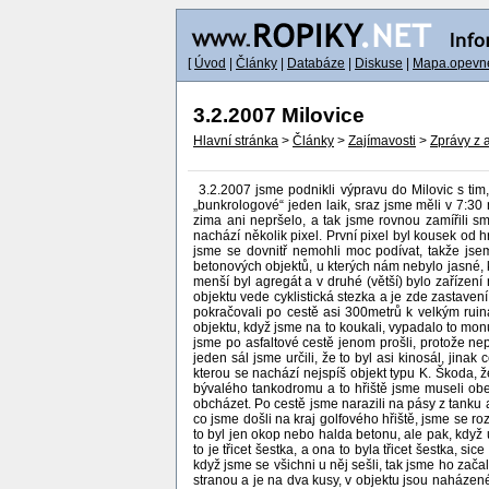
[
Úvod
|
Články
|
Databáze
|
Diskuse
|
Mapa.opevne
3.2.2007 Milovice
Hlavní stránka
>
Články
>
Zajímavosti
>
Zprávy z 
3.2.2007 jsme podnikli výpravu do Milovic s tim,
„bunkrologové“ jeden laik, sraz jsme měli v 7:30
zima ani nepršelo, a tak jsme rovnou zamířili sm
nachází několik pixel. První pixel byl kousek od h
jsme se dovnitř nemohli moc podívat, takže jsem
betonových objektů, u kterých nám nebylo jasné, k
menší byl agregát a v druhé (větší) bylo zařízení 
objektu vede cyklistická stezka a je zde zastavení
pokračovali po cestě asi 300metrů k velkým ruiná
objektu, když jsme na to koukali, vypadalo to mon
jsme po asfaltové cestě jenom prošli, protože nepů
jeden sál jsme určili, že to byl asi kinosál, jin
kterou se nachází nejspíš objekt typu K. Škoda, že
bývalého tankodromu a to hřiště jsme museli obejí
obcházet. Po cestě jsme narazili na pásy z tanku a
co jsme došli na kraj golfového hřiště, jsme se roz
to byl jen okop nebo halda betonu, ale pak, když u
to je třicet šestka, a ona to byla třicet šestka, 
když jsme se všichni u něj sešli, tak jsme ho začali
stranou a je na dva kusy, v objektu jsou naházené 