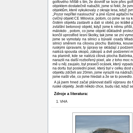
golfového hřiště s tím, že dovnitř se leze přes gol
objektem dostatečně nabažili, jsme si řekli, že jsm
objektům, které vykukovaly z okraje lesa, když jsm
„Pozor nepřítel naslouchá“ a jiné různé agitační h
cvičný objekt CE Milovice, potom, co jsme se na ko
čistém objektu zastavili a dali si oběd, po krátké
zvláštní betonový objekt, když jsme k němu přišli,
málokdo , potom, co jsme objekt důkladně prolezl
končil uprostřed lesní školky, tak jsme se zní vy
jsme se vymotaly na silnici u bývalé osady Mladá
silnici směrem na cílovou plochu Balónka, kouse
ruskými úpravami, ty úpravy se skládají z podzemní
nalézá spousta okopů, zákopů a dvě podzemní místn
na planině, kde se nalézá cílová plocha Balónka,
narazili na další rozbořený pixel, ale z toho moc 
mě u něj zaujalo, byl prasečí ocásek, který vypadal
na dortu byl poslední pixel, který byl v celku do
objektu zdrželi asi 20min, jsme vyrazili na nádraž
jsme našli vše, co jsme hledali a že se to povedlo.
A já jsem hned začal plánovat další výpravu do Mi
ruské objekty. Jestli někdo chce, budu rád, když se
Zdroje a literatura:
VHA