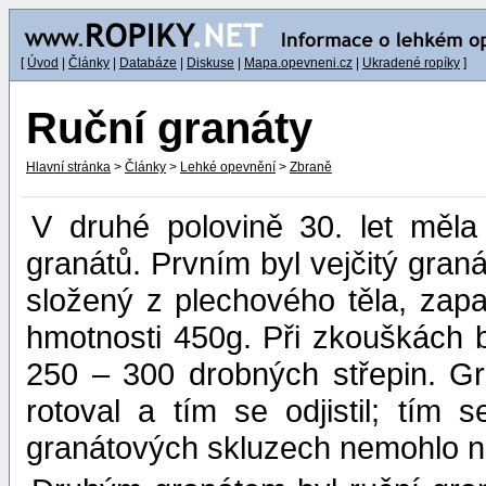
[
Úvod
|
Články
|
Databáze
|
Diskuse
|
Mapa.opevneni.cz
|
Ukradené ropíky
]
Ruční granáty
Hlavní stránka
>
Články
>
Lehké opevnění
>
Zbraně
V druhé polovině 30. let měla
granátů. Prvním byl vejčitý gran
složený z plechového těla, zapal
hmotnosti 450g. Při zkouškách b
250 – 300 drobných střepin. G
rotoval a tím se odjistil; tím
granátových skluzech nemohlo ni