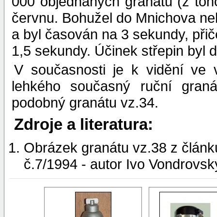
000 objednaných granátů (z toh
červnu. Bohužel do Mnichova neb
a byl časován na 3 sekundy, přič
1,5 sekundy. Účinek střepin byl 
V současnosti je k vidění ve 
lehkého současný ruční granát
podobný granátu vz.34.
Zdroje a literatura:
Obrázek granátu vz.38 z článk
č.7/1994 - autor Ivo Vondrovsk