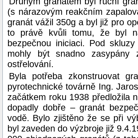
Druhým granátem byl ruční gran
(s nárazovým reakčním zapalova
granát vážil 350g a byl již pro o
to právě kvůli tomu, že byl n
bezpečnou iniciaci. Pod skluz
mohly být snadno zasypány z
ostřelování.
Byla potřeba zkonstruovat gr
pyrotechnické továrně Ing. Jaros
začátkem roku 1938 předložila 
dopadly dobře – granát bezpeč
vodě. Bylo zjištěno že se při v
byl zaveden do výzbroje již 9.4.