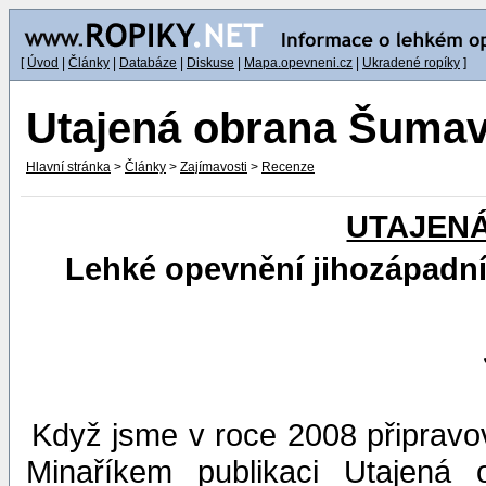
[
Úvod
|
Články
|
Databáze
|
Diskuse
|
Mapa.opevneni.cz
|
Ukradené ropíky
]
Utajená obrana Šuma
Hlavní stránka
>
Články
>
Zajímavosti
>
Recenze
UTAJEN
Lehké opevnění jihozápadn
Když jsme v roce 2008 připrav
Minaříkem publikaci Utajená