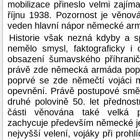
mobilizace přineslo velmi zajím
říjnu 1938. Pozornost je věnov
veden hlavní nápor německé ar
Historie však nezná kdyby a s
nemělo smysl, faktograficky i
obsazení šumavského příhrani
právě zde německá armáda poprvé
poprvé se zde němečtí vojáci 
opevnění. Právě postupové smě
druhé polovině 50. let přednost
části věnována také velká 
zachycuje především německé je
nejvyšší velení, vojáky při proh