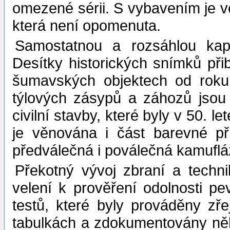
omezené sérii. S vybavením je ve
která není opomenuta.
Samostatnou a rozsáhlou kapi
Desítky historických snímků při
šumavských objektech od rok
týlových zásypů a záhozů jsou 
civilní stavby, které byly v 50.
je věnována i část barevné př
předválečná i poválečná kamufl
Překotný vývoj zbraní a techn
velení k prověření odolnosti 
testů, které byly prováděny zř
tabulkách a zdokumentovány něko