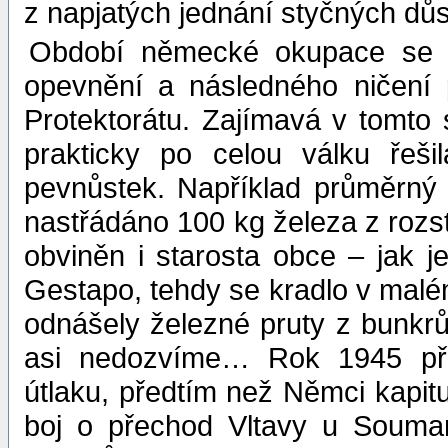
z napjatých jednání styčných dů
Období německé okupace se p
opevnění a následného ničení
Protektorátu. Zajímavá v tomto 
prakticky po celou válku řeši
pevnůstek. Například průměrný
nastřádáno 100 kg železa z rozst
obviněn i starosta obce – jak j
Gestapo, tehdy se kradlo v malé
odnášely železné pruty z bunkrů 
asi nedozvíme… Rok 1945 př
útlaku, předtím než Němci kapit
boj o přechod Vltavy u Soumar