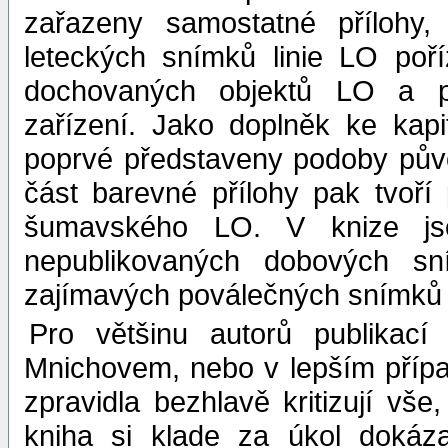
zařazeny samostatné přílohy
leteckých snímků linie LO po
dochovaných objektů LO a př
zařízení. Jako doplněk ke kap
poprvé představeny podoby pův
část barevné přílohy pak tvoř
šumavského LO. V knize jso
nepublikovaných dobových s
zajímavých poválečných snímků 
Pro většinu autorů publikací
Mnichovem, nebo v lepším případ
zpravidla bezhlavě kritizují vš
kniha si klade za úkol dokáza