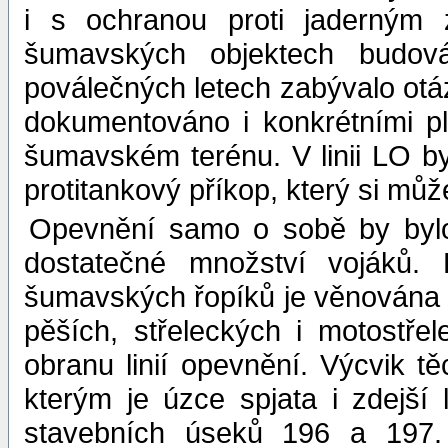
i s ochranou proti jaderným 
šumavských objektech budov
poválečných letech zabývalo otáz
dokumentováno i konkrétními pl
šumavském terénu. V linii LO by
protitankový příkop, který si mů
Opevnění samo o sobě by bylo
dostatečné množství vojáků.
šumavských řopíků je věnována d
pěších, střeleckých i motostře
obranu linií opevnění. Výcvik tě
kterým je úzce spjata i zdejš
stavebních úseků 196 a 197.