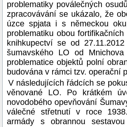
problematiky poválečných osudů
zpracovávání se ukázalo, že obě
úzce spjata i s německou okup
problematiku obou fortifikačníc
knihkupectví se od 27.11.2012
šumavského LO od Mnichova 
problematice objektů polní obran
budována v rámci tzv. operační p
V následujících řádcích se pok
věnované LO. Po krátkém úvodu
novodobého opevňování Šumavy 
válečné střetnutí v roce 193
armády s obrannou sestavou 