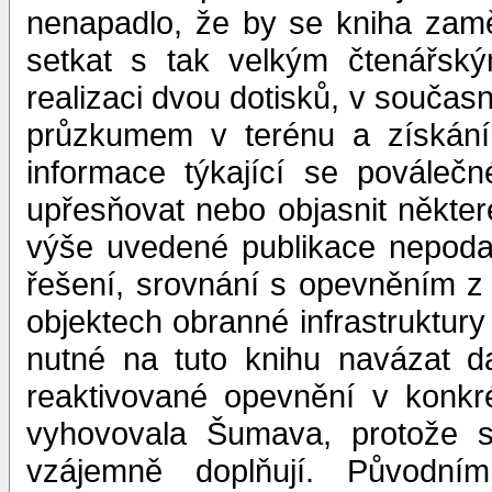
nenapadlo, že by se kniha zam
setkat s tak velkým čtenářský
realizaci dvou dotisků, v součas
průzkumem v terénu a získání
informace týkající se pováleč
upřesňovat nebo objasnit někter
výše uvedené publikace nepodař
řešení, srovnání s opevněním z 
objektech obranné infrastruktury
nutné na tuto knihu navázat da
reaktivované opevnění v konkré
vyhovovala Šumava, protože s
vzájemně doplňují. Původní