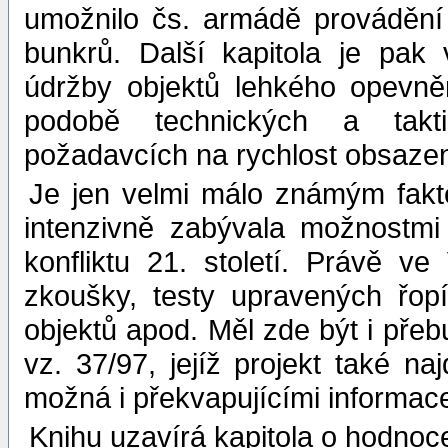
umožnilo čs. armádě provádění 
bunkrů. Další kapitola je pa
údržby objektů lehkého opevněn
podobě technických a takt
požadavcích na rychlost obsaze
Je jen velmi málo známým fakt
intenzivně zabývala možnostm
konfliktu 21. století. Právě ve
zkoušky, testy upravených řop
objektů apod. Měl zde být i př
vz. 37/97, jejíž projekt také n
možná i překvapujícími informac
Knihu uzavírá kapitola o hodnoce