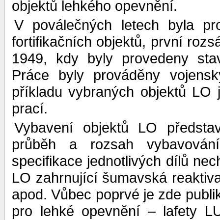
objektů lehkého opevnění.
V poválečných letech byla pr
fortifikačních objektů, první roz
1949, kdy byly provedeny sta
Práce byly prováděny vojensk
příkladu vybraných objektů LO 
prací.
Vybavení objektů LO představ
průběh a rozsah vybavován
specifikace jednotlivých dílů nec
LO zahrnující šumavská reaktivač
apod. Vůbec poprvé je zde publik
pro lehké opevnění – lafety L