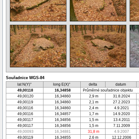
Souřadnice WGS-84
lat N(Y)°
long E(X)°
delta
datum
49,00118
16,34858
Průměrné souřadnice objektu
49,00120
16,34860
2,9 m
31.8.2024
49,00119
16,34860
2,1 m
27.2.2023
49,00116
16,34860
2,4 m
4.9.2021
49,00116
16,34857
1,7 m
14.9.2020
49,00117
16,34856
1,5 m
13.4.2011
49,00117
16,34856
1,5 m
7.11.2009
49,00093
16,34881
31,8 m
4.9.2007
49,00119
16,34855
2,6 m
12.12.2006