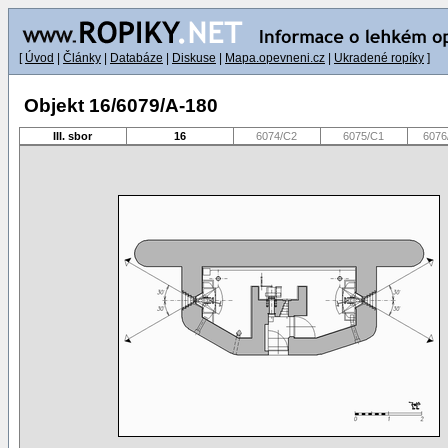
[
Úvod
|
Články
|
Databáze
|
Diskuse
|
Mapa.opevneni.cz
|
Ukradené ropíky
]
Objekt 16/6079/A-180
III. sbor
16
6074/C2
6075/C1
6076