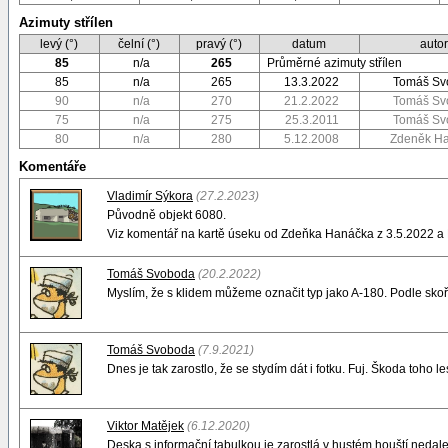
Azimuty střílen
levý (°)
čelní (°)
pravý (°)
datum
auto
85
n/a
265
Průměrné azimuty střílen
85
n/a
265
13.3.2022
Tomáš Sv
90
n/a
270
21.2.2022
Tomáš Sv
75
n/a
275
25.3.2011
Tomáš Sv
80
n/a
280
5.12.2008
Zdeněk H
Komentáře
Vladimír Sýkora
(27.2.2023)
Původně objekt 6080.
Viz komentář na kartě úseku od Zdeňka Hanáčka z 3.5.2022 a 
Tomáš Svoboda
(20.2.2022)
Myslím, že s klidem můžeme označit typ jako A-180. Podle skoř
Tomáš Svoboda
(7.9.2021)
Dnes je tak zarostlo, že se stydím dát i fotku. Fuj. Škoda toho les
Viktor Matějek
(6.12.2020)
Deska s informační tabulkou je zarostlá v hustém houští nedale