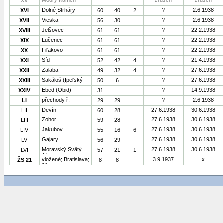
Modrý Kameň
zrušen
zrušen
XV
Dolné Strháry
?
2.6.1938
XVI
60
40
2
(Dolné Strháre)
Vieska
?
2.6.1938
XVII
56
30
Jelšovec
?
22.2.1938
XVIII
61
61
Lučenec
?
22.2.1938
XIX
61
61
Fiľakovo
?
22.2.1938
XX
61
61
Šíd
?
21.4.1938
XXI
52
42
4
Zalaba
?
27.6.1938
XXII
49
32
4
Sakáloš (Ipeľský
?
27.6.1938
XXIII
50
6
Sokolec)
Ebed (Obid)
?
14.9.1938
XXIV
31
přechody ř.
?
2.6.1938
LI
29
29
Moravy
Devín
27.6.1938
30.6.1938
LII
60
28
Zohor
27.6.1938
30.6.1938
LIII
59
28
Jakubov
27.6.1938
30.6.1938
LIV
55
16
6
Gajary
27.6.1938
30.6.1938
LV
56
29
Moravský Svätý
27.6.1938
30.6.1938
LVI
57
21
1
Ján
vložené; Bratislava;
3.9.1937
x
ŽS 21
8
8
21