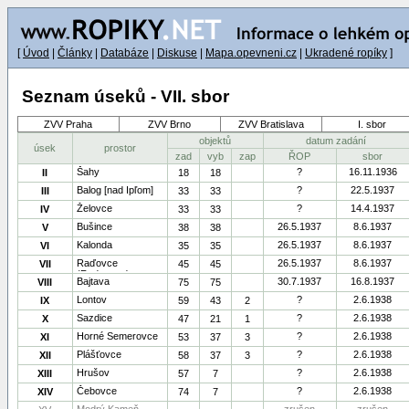
[
Úvod
|
Články
|
Databáze
|
Diskuse
|
Mapa.opevneni.cz
|
Ukradené ropíky
]
Seznam úseků - VII. sbor
ZVV Praha
ZVV Brno
ZVV Bratislava
I. sbor
objektů
datum zadání
úsek
prostor
zad
vyb
zap
ŘOP
sbor
Šahy
?
16.11.1936
II
18
18
Balog [nad Ipľom]
?
22.5.1937
III
33
33
Želovce
?
14.4.1937
IV
33
33
Bušince
26.5.1937
8.6.1937
V
38
38
Kalonda
26.5.1937
8.6.1937
VI
35
35
Raďovce
26.5.1937
8.6.1937
VII
45
45
(Radzovce)
Bajtava
30.7.1937
16.8.1937
VIII
75
75
Lontov
?
2.6.1938
IX
59
43
2
Sazdice
?
2.6.1938
X
47
21
1
Horné Semerovce
?
2.6.1938
XI
53
37
3
Plášťovce
?
2.6.1938
XII
58
37
3
Hrušov
?
2.6.1938
XIII
57
7
Čebovce
?
2.6.1938
XIV
74
7