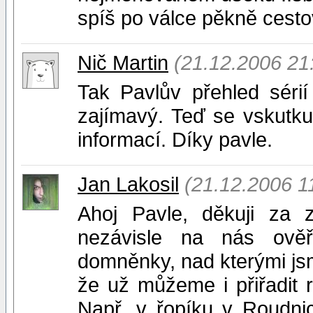
spíš po válce pěkně cesto
Nič Martin
(21.12.2006 21
Tak Pavlův přehled sérií
zajímavý. Teď se vskutku
informací. Díky pavle.
Jan Lakosil
(21.12.2006 1
Ahoj Pavle, děkuji za z
nezávisle na nás ověř
domněnky, nad kterými jsme
že už můžeme i přiřadit 
Např. v řopíku v Roudni