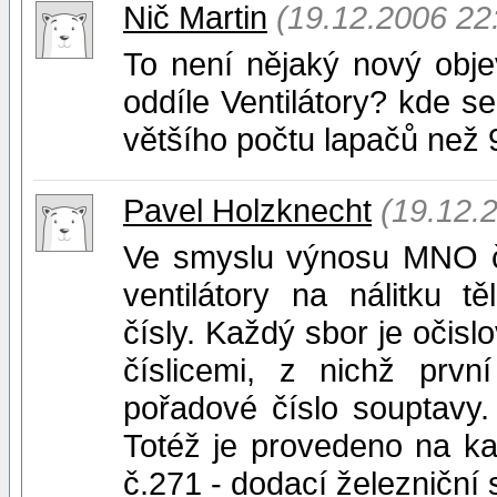
Nič Martin
(19.12.2006 22
To není nějaký nový objev.
oddíle Ventilátory? kde s
většího počtu lapačů než 9
Pavel Holzknecht
(19.12.
Ve smyslu výnosu MNO čj
ventilátory na nálitku t
čísly. Každý sbor je očisl
číslicemi, z nichž prvn
pořadové číslo souptavy
Totéž je provedeno na ka
č.271 - dodací železniční 