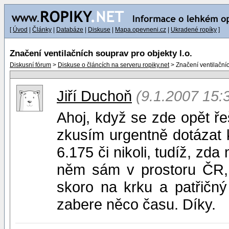
[
Úvod
|
Články
|
Databáze
|
Diskuse
|
Mapa.opevneni.cz
|
Ukradené ropíky
]
Značení ventilačních souprav pro objekty l.o.
Diskusní fórum
>
Diskuse o článcích na serveru ropiky.net
> Značení ventilačníc
Jiří Duchoň
(9.1.2007 15:
Ahoj, když se zde opět ře
zkusím urgentně dotázat k
6.175 či nikoli, tudíž, z
něm sám v prostoru ČR,
skoro na krku a patřičný
zabere něco času. Díky.