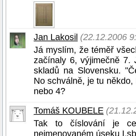
Jan Lakosil
(22.12.2006 9
Já myslím, že téměř všech
začínaly 6, výjimečně 7.
skladů na Slovensku. "Če
No schválně, je tu někdo, 
nebo 4?
Tomáš KOUBELE
(21.12.
Tak to číslování je ce
nejmenovaném úseku I.sbo