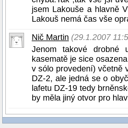
jsem Lakouše a hlavně V
Lakouš nemá čas vše opra
Nič Martin
(29.1.2007 11:
Jenom takové drobné u
kasematě je sice osazena
v sólo provedení) včetně v
DZ-2, ale jedná se o obyč
lafetu DZ-19 tedy brněnsk
by měla jiný otvor pro hla