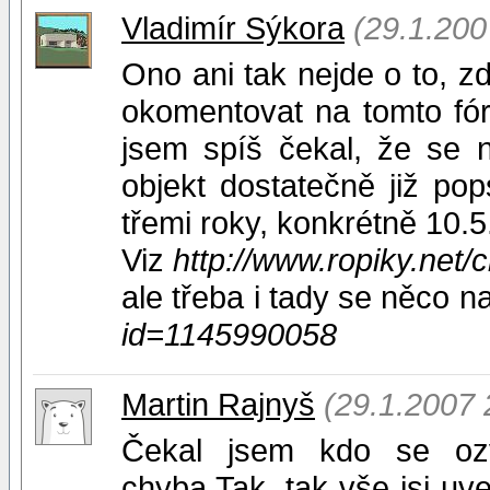
Vladimír Sýkora
(29.1.200
Ono ani tak nejde o to, zd
okomentovat na tomto fór
jsem spíš čekal, že se 
objekt dostatečně již p
třemi roky, konkrétně 10.5
Viz
http://www.ropiky.net
ale třeba i tady se něco n
id=1145990058
Martin Rajnyš
(29.1.2007 
Čekal jsem kdo se ozv
chyba.Tak ,tak vše jsi uv