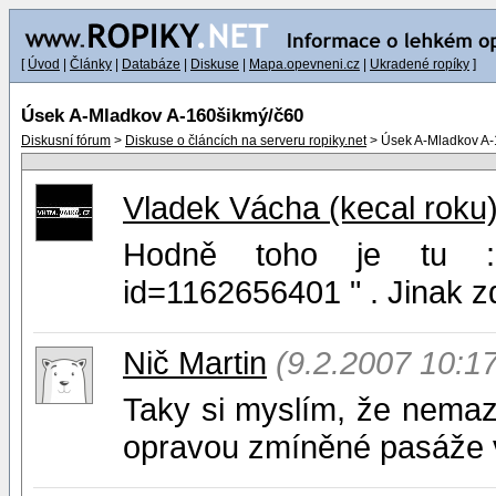
[
Úvod
|
Články
|
Databáze
|
Diskuse
|
Mapa.opevneni.cz
|
Ukradené ropíky
]
Úsek A-Mladkov A-160šikmý/č60
Diskusní fórum
>
Diskuse o článcích na serveru ropiky.net
> Úsek A-Mladkov A-
Vladek Vácha (kecal roku
Hodně toho je tu :,, h
id=1162656401 " . Jinak z
Nič Martin
(9.2.2007 10:17
Taky si myslím, že nemaz
opravou zmíněné pasáže 