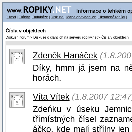
[
Úvod
|
Články
|
Databáze
|
Diskuse
|
Mapa.opevneni.cz
|
Ukradené ropíky
]
Čísla v objektech
Diskusní fórum
>
Diskuse o článcích na serveru ropiky.net
> Čísla v objektech
Zdeněk Hanáček
(1.8.200
Díky, hmm já jsem na něk
horách.
Víta Vítek
(1.8.2007 12:47
Zdeńku v úseku Jemnice
třímístných čísel zaznam
áčko, kde mají střílny jen