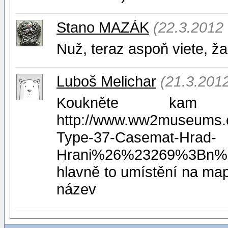
Stano MAZÁK
(22.3.2012 
Nuž, teraz aspoň viete, 
Luboš Melichar
(21.3.201
Koukněte kam 
http://www.ww2museums.c
Type-37-Casemat-Hrad-
Hrani%26%23269%3Bn%ED
hlavně to umístění na mapě
název