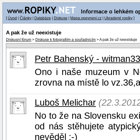
[
Úvod
|
Články
|
Databáze
|
Diskuse
|
Mapa.opevneni.cz
|
Ukradené ropíky
]
A pak že už neexistuje
Diskusní fórum
>
Diskuse k fotografiím a souřadnicím
> A pak že už neexistuje
Petr Bahenský - witman3
Ono i naše muzeum v No
zrovna na místě lo vz.36,
Luboš Melichar
(22.3.2012
No to že na Slovensku exi
od nás stěhujete atypický
nevěděl :-)