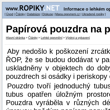
[
Úvod
|
Články
|
Databáze
|
Diskuse
|
Mapa.opevneni.cz
|
Ukradené ropíky
]
Papírová pouzdra na 
Hlavní stránka
>
Články
>
Lehké opevnění
>
Výstroj a vybavení
Aby nedošlo k poškození zrcát
ŘOP, že se budou dodávat v paí
uskladněny v objektech do dob
pouzdrech si osádky i periskopy 
Pouzdro tvoří jednoduchý tubu
tubus opatřen úložným prostor
Pouzdra vyráběla v různých d