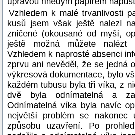
úpravou hnědým papírem napušt
Vzhledem k malé trvanlivosti pa
kusů jsem však ještě nalezl n
zničené (okousané od myší, op
ještě možná můžete nalézt z
Vzhledem k naprosté absenci inf
zprvu ani nevěděl, že se jedná o
výkresová dokumentace, bylo vš
každém tubusu byla tři víka, z ni
dvě byla odnímatelná a zaj
Odnímatelná víka byla navíc o
největší problém se nakonec u
způsobu uzavření. Po prohled