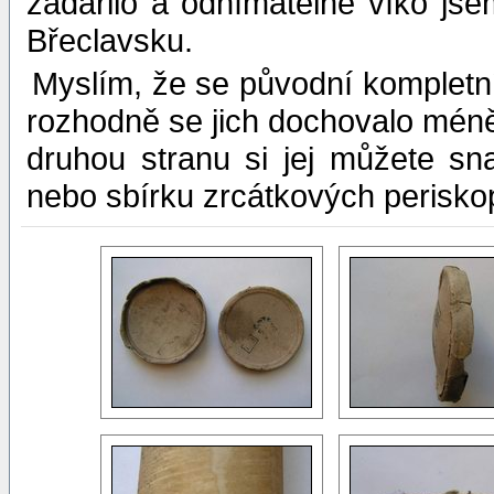
zadařilo a odnímatelné víko js
Břeclavsku.
Myslím, že se původní kompletní
rozhodně se jich dochovalo méně
druhou stranu si jej můžete sn
nebo sbírku zrcátkových perisko