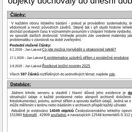
objekty dochovaly do dnešní dob
Články:
V každém oboru lidského bádání - pokud je prováděno systematicky, d
vědomostí a revizi původních závěrů. Stejně tak i při studii historie leh
dochází postupem času k významným posunům v chápání historie výstavby, 
ve spoustě dalších drobností. Vnímejte prosím zde uvedené materiály j
problematiku v závislosti na době zveřejnění.
Poslední vložené články:
Co jste možná (ne)věděli o strakonické lafetě?
8.2.2026 - Jan Lakosil
K problematice uzávěrů střílen z poválečné produkce
17.1.2026 - Jan Lakosil
Řopíkové knižní novinky 2025
3.8.2025 - Jan Lakosil
Všech
597 článků
roztříděných do jednotlivých témat, najdete
zde
.
Databáze:
Jádrem tohoto serveru a vlastně i hlavní důvod jeho existence je
da
obsahující údaje o každé postavené nebo alespoň archivně doložené 
fotodokumentaci, polohu, azimut střílen a spoustu dalších údajů. Jedná se o 
může měřením v terénu nebo bádáním v archivech přispět každý uživatel.
Aktuálně je evidováno
14049 objektů
Československého lehkého opevněn
151960
fotografií
, 42909
souřadnic
a navazujících 12548 komentářů či 312