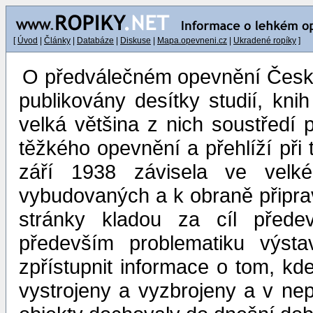
[
Úvod
|
Články
|
Databáze
|
Diskuse
|
Mapa.opevneni.cz
|
Ukradené ropíky
]
O předválečném opevnění Českos
publikovány desítky studií, kni
velká většina z nich soustředí 
těžkého opevnění a přehlíží při 
září 1938 závisela ve velk
vybudovaných a k obraně připrav
stránky kladou za cíl přede
především problematiku výst
zpřístupnit informace o tom, k
vystrojeny a vyzbrojeny a v nep