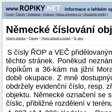
[
Úvod
|
Články
|
Databáze
|
Diskuse
|
Mapa.opevneni.cz
|
Ukradené ropíky
]
Německé číslování ob
Hlavní stránka
>
Články
>
Popis oblastí a úseků
>
III. sbor
S čísly ŘOP a VEČ přidělovanými
těchto stránek. Poněkud neznámo
řopíkům a 36-kám na jižní Mor
době okupace. Z mně dostupnýc
obdržely evidenční číslo, resp.
objektu. Německé označení se 
číslic, přibližné rozdělení v teré