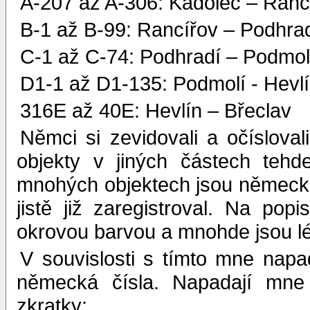
A-207 až A-306: Kadolec – Ranc
B-1 až B-99: Rancířov – Podhrad
C-1 až C-74: Podhradí – Podmol
D1-1 až D1-135: Podmolí - Hevl
316E až 40E: Hevlín – Břeclav
Němci si zevidovali a očíslova
objekty v jiných částech tehd
mnohých objektech jsou německá
jistě již zaregistroval. Na po
okrovou barvou a mnohde jsou l
V souvislosti s tímto mne nap
německá čísla. Napadají mne 
zkratky: