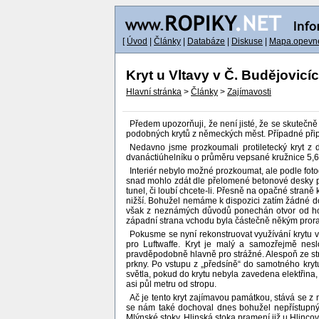
[
Úvod
|
Články
|
Databáze
|
Diskuse
|
Mapa.opevne
Kryt u Vltavy v Č. Budějovicí
Hlavní stránka
>
Články
>
Zajímavosti
Předem upozorňuji, že není jisté, že se skutečn
podobných krytů z německých měst. Případné při
Nedavno jsme prozkoumali protiletecký kryt z 
dvanáctiúhelníku o průměru vepsané kružnice 5,6
Interiér nebylo možné prozkoumat, ale podle foto
snad mohlo zdát dle přelomené betonové desky pob
tunel, či loubí chcete-li. Přesně na opačné straně k
nižší. Bohužel nemáme k dispozici zatím žádné do
však z neznámých důvodů ponechán otvor od horn
západní strana vchodu byla částečně někým prora
Pokusme se nyní rekonstruovat využívání krytu v 
pro Luftwaffe. Kryt je malý a samozřejmě nesl
pravděpodobně hlavně pro strážné. Alespoň ze str
prkny. Po vstupu z „předsíně“ do samotného kryt
světla, pokud do krytu nebyla zavedena elektřina, 
asi půl metru od stropu.
Ač je tento kryt zajímavou památkou, stává se z 
se nám také dochoval dnes bohužel nepřístupný 
Mlýnské stoky. Hlinská stoka pramení již u Hlinc