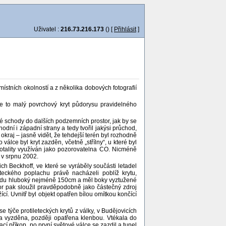
Uživatel :
216.73.216.173
() [
Přihlásit
]
stních okolností a z několika dobových fotografií
Je to malý povrchový kryt půdorysu pravidelného
né schody do dalších podzemních prostor, jak by se
ní i západní strany a tedy tvořil jakýsi průchod,
í okraj – jasně vidět, že tehdejší terén byl rozhodně
ce byl kryt zazděn, včetně „střílny“, u které byl
otality využíván jako pozorovatelna CO. Nicméně
 v srpnu 2002.
ch Beckhoff, ve které se vyráběly součásti letadel
teckého poplachu právě nacházeli poblíž krytu,
vchodu hluboký nejméně 150cm a měl boky vyztužené
or pak sloužil pravděpodobně jako částečný zdroj
cí. Uvnitř byl objekt opatřen bílou omítkou končící
 týče protileteckých krytů z války, v Budějovicích
a vyzděna, později opatřena klenbou. Vtékala do
 příkop, po první světové válce se zazdil a tunel