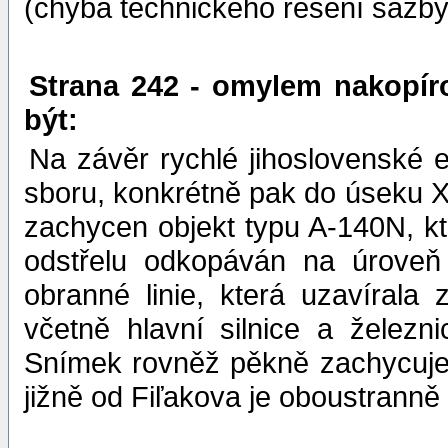
(chyba technického řešení sazby
Strana 242 - omylem nakopír
být:
Na závěr rychlé jihoslovenské 
sboru, konkrétně pak do úseku XX
zachycen objekt typu A-140N, kt
odstřelu odkopáván na úroveň 
obranné linie, která uzavírala
včetně hlavní silnice a želez
Snímek rovněž pěkně zachycuje 
jižně od Fiľakova je oboustrann