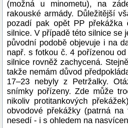
(možná u minometu), na záde
rakouské armády. Důležitější vša
pozadí pak opět PP překážka č
silnice. V případě této silnice se 
původní podobě objevuje i na dal
např. s fotkou č. 4 pořízenou od
silnice rovněž zachycená. Stejně
takže nemám důvod předpokláda
17–23 nebyly z Petržalky. Otá
snímky pořízeny. Zde může tro
nikoliv protitankových překážek
obvodové překážky (patrná na f
nesedí - i s ohledem na nasvícení