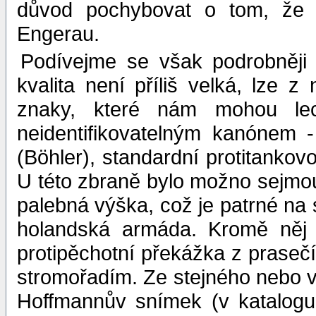
důvod pochybovat o tom, že P
Engerau.
Podívejme se však podrobněji n
kvalita není příliš velká, lze z
znaky, které nám mohou lec
neidentifikovatelným kanónem 
(Böhler), standardní protitanko
U této zbraně bylo možno sejmou
palebná výška, což je patrné na
holandská armáda. Kromě něj 
protipěchotní překážka z prasečí
stromořadím. Ze stejného nebo ve
Hoffmannův snímek (v katalogu 