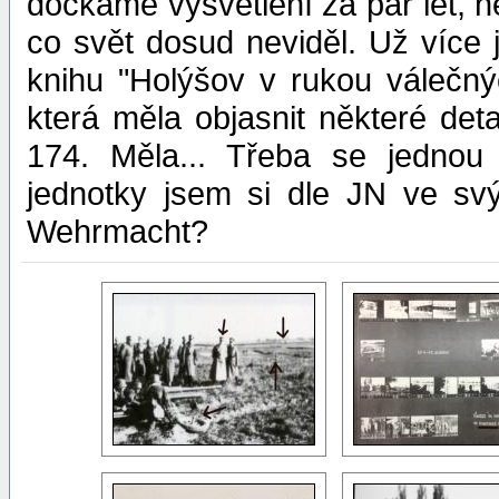
dočkáme vysvětlení za pár let, n
co svět dosud neviděl. Už více 
knihu "Holýšov v rukou válečn
která měla objasnit některé deta
174. Měla... Třeba se jednou 
jednotky jsem si dle JN ve sv
Wehrmacht?