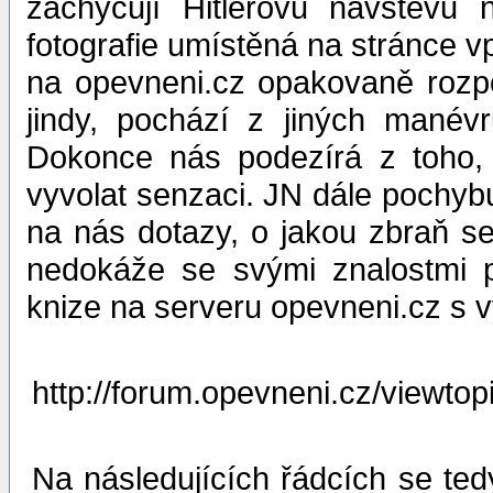
zachycují Hitlerovu návštěvu
fotografie umístěná na stránce vp
na opevneni.cz opakovaně rozpo
jindy, pochází z jiných manévr
Dokonce nás podezírá z toho, 
vyvolat senzaci. JN dále pochybu
na nás dotazy, o jakou zbraň se 
nedokáže se svými znalostmi pr
knize na serveru opevneni.cz s 
http://forum.opevneni.cz/viewto
Na následujících řádcích se ted