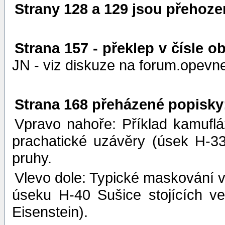
Strany 128 a 129 jsou přehoze
Strana 157 - překlep v čísle o
JN - viz diskuze na forum.opevne
Strana 168 přeházené popisky
Vpravo nahoře: Příklad kamufl
prachatické uzávěry (úsek H-33
pruhy.
Vlevo dole: Typické maskování 
úseku H-40 Sušice stojících v
Eisenstein).