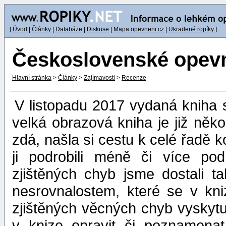
[
Úvod
|
Články
|
Databáze
|
Diskuse
|
Mapa.opevneni.cz
|
Ukradené ropíky
]
Československé opevn
Hlavní stránka
>
Články
>
Zajímavosti
>
Recenze
V listopadu 2017 vydaná kniha
velká obrazová kniha je již něko
zdá, našla si cestu k celé řadě 
ji podrobili méně či více p
zjištěných chyb jsme dostali 
nesrovnalostem, které se v kni
zjištěných věcných chyb vyskytu
v knize opravit či poznamenat