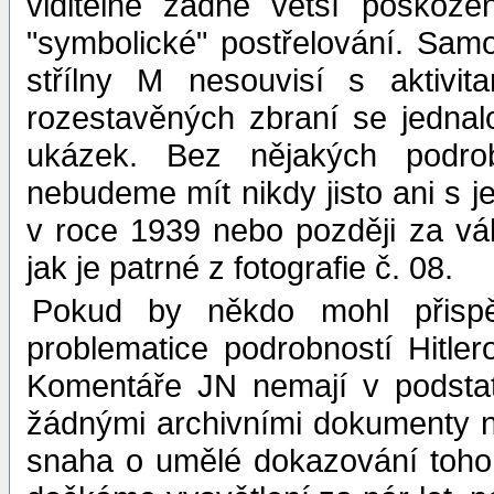
viditelné žádné větší poškoze
"symbolické" postřelování. Samo
střílny M nesouvisí s aktivi
rozestavěných zbraní se jednal
ukázek. Bez nějakých podro
nebudeme mít nikdy jisto ani s j
v roce 1939 nebo později za vá
jak je patrné z fotografie č. 08.
Pokud by někdo mohl přispě
problematice podrobností Hitle
Komentáře JN nemají v podstat
žádnými archivními dokumenty ne
snaha o umělé dokazování toho