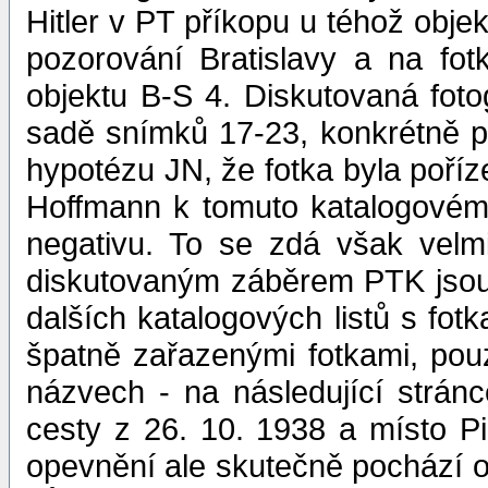
Hitler v PT příkopu u téhož objek
pozorování Bratislavy a na fot
objektu B-S 4. Diskutovaná foto
sadě snímků 17-23, konkrétně p
hypotézu JN, že fotka byla poříz
Hoffmann k tomuto katalogovému 
negativu. To se zdá však velm
diskutovaným záběrem PTK jsou 
dalších katalogových listů s fo
špatně zařazenými fotkami, po
názvech - na následující stránc
cesty z 26. 10. 1938 a místo Pi
opevnění ale skutečně pochází 