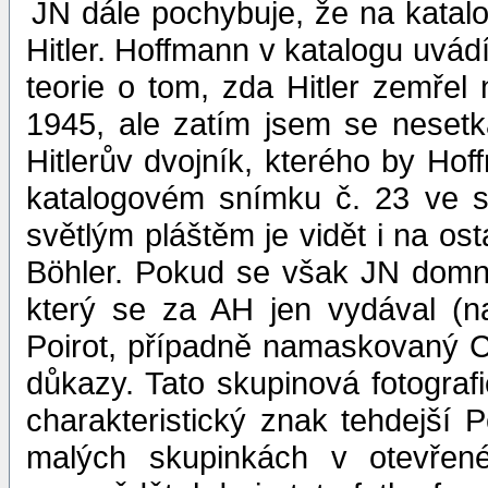
JN dále pochybuje, že na katal
Hitler. Hoffmann v katalogu uvád
teorie o tom, zda Hitler zemře
1945, ale zatím jsem se nesetk
Hitlerův dvojník, kterého by Hof
katalogovém snímku č. 23 ve sv
světlým pláštěm je vidět i na osta
Böhler. Pokud se však JN domnív
který se za AH jen vydával (n
Poirot, případně namaskovaný Chu
důkazy. Tato skupinová fotografi
charakteristický znak tehdejší P
malých skupinkách v otevřen