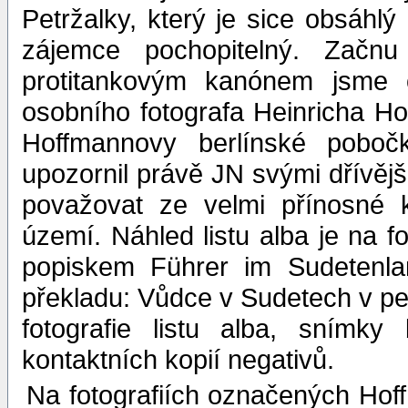
Petržalky, který je sice obsáhl
zájemce pochopitelný. Začnu
protitankovým kanónem jsme os
osobního fotografa Heinricha Ho
Hoffmannovy berlínské poboč
upozornil právě JN svými dřívější
považovat ze velmi přínosné 
území. Náhled listu alba je na f
popiskem Führer im Sudetenla
překladu: Vůdce v Sudetech v pet
fotografie listu alba, snímk
kontaktních kopií negativů.
Na fotografiích označených Hof