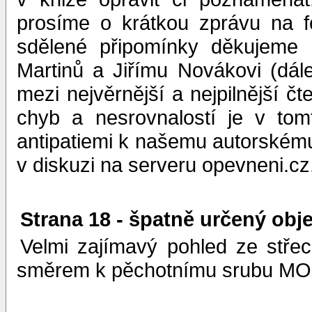
prosíme o krátkou zprávu na f
sdělené připomínky děkujeme R
Martinů a Jiřímu Novákovi (dál
mezi nejvěrnější a nejpilnější č
chyb a nesrovnalostí je v to
antipatiemi k našemu autorskému
v diskuzi na serveru opevneni.cz
Strana 18 - špatně určený obj
Velmi zajímavý pohled ze stře
směrem k pěchotnímu srubu MO-