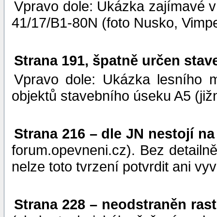
Vpravo dole: Ukázka zajímavé v
41/17/B1-80N (foto Nusko, Vimpe
Strana 191, špatně určen stav
Vpravo dole: Ukázka lesního 
objektů stavebního úseku A5 (již
Strana 216 – dle JN nestojí na
forum.opevneni.cz). Bez detailně
nelze toto tvrzení potvrdit ani vyvr
Strana 228 – neodstraněn ras