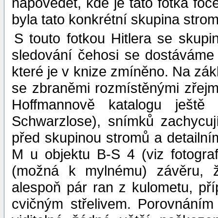
napovědět, kde je tato fotka fo
byla tato konkrétní skupina stro
S touto fotkou Hitlera se skup
sledování čehosi se dostáváme 
které je v knize zmíněno. Na zák
se zbraněmi rozmístěnými zřejm
Hoffmannově katalogu ještě
Schwarzlose), snímků zachycuj
před skupinou stromů a detailní
M u objektu B-S 4 (viz fotogra
(možná k mylnému) závěru, že
alespoň pár ran z kulometu, pří
cvičným střelivem. Porovnáním