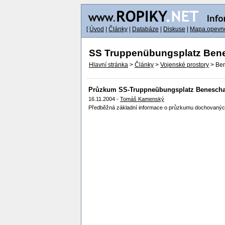
[
Úvod
|
Články
|
Databáze
|
Diskuse
|
Mapa.opevne
SS Truppenübungsplatz Ben
Hlavní stránka
>
Články
>
Vojenské prostory
> Be
Průzkum SS-Truppneübungsplatz Benesch
16.11.2004 -
Tomáš Kamenský
Předběžná základní informace o průzkumu dochovaných