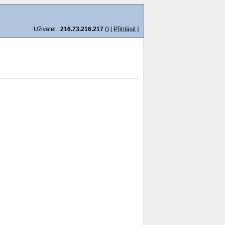
Uživatel :
216.73.216.217
() [
Přihlásit
]