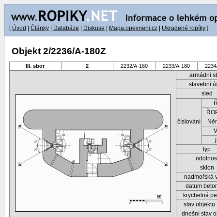
[
Úvod
|
Články
|
Databáze
|
Diskuse
|
Mapa.opevneni.cz
|
Ukradené ropíky
]
Objekt 2/2236/A-180Z
III. sbor
2
2232/A-160
2233/A-180
2234
armádní s
stavební ú
sled
ŘOP
číslování
Ně
typ
odolnos
sklon
nadmořská 
datum beto
krychelná pe
stav objektu
dnešní stav o