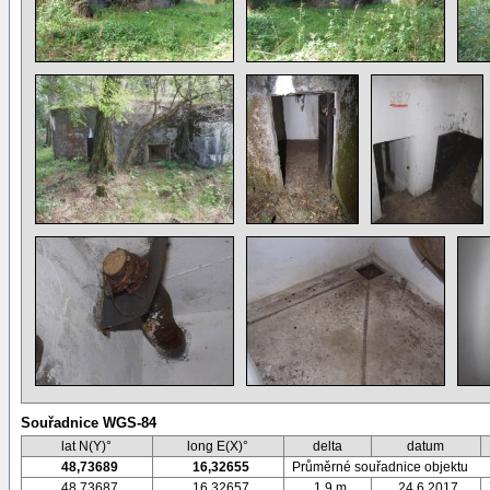
Souřadnice WGS-84
lat N(Y)°
long E(X)°
delta
datum
48,73689
16,32655
Průměrné souřadnice objektu
48,73687
16,32657
1,9 m
24.6.2017