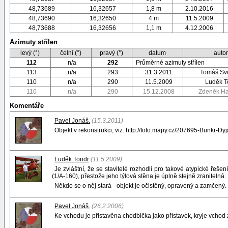
48,73689
16,32657
1,8 m
2.10.2016
48,73690
16,32650
4 m
11.5.2009
48,73688
16,32656
1,1 m
4.12.2006
Azimuty střílen
levý (°)
čelní (°)
pravý (°)
datum
auto
112
n/a
292
Průměrné azimuty střílen
113
n/a
293
31.3.2011
Tomáš Sv
110
n/a
290
11.5.2009
Luděk T
110
n/a
290
15.12.2008
Zdeněk H
Komentáře
Pavel Jonáš.
(15.3.2011)
Objekt v rekonstrukci, viz. http://foto.mapy.cz/207695-Bunkr-Dy
Luděk Tondr
(11.5.2009)
Je zvláštní, že se stavitelé rozhodli pro takové atypické řeše
(1/A-160), přestože jeho týlová stěna je úplně stejně zranitelná.
Někdo se o něj stará - objekt je očistěný, opravený a zamčený.
Pavel Jonáš.
(26.2.2006)
Ke vchodu je přistavěna chodbička jako přístavek, kryje vchod z 