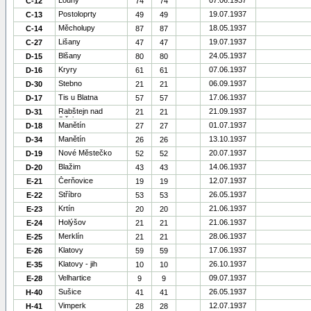
Louny
07.06.1937
C-12
74
74
Postoloprty
19.07.1937
C-13
49
49
Měcholupy
18.05.1937
C-14
87
87
Lišany
19.07.1937
C-27
47
47
Blšany
24.05.1937
D-15
80
80
Kryry
07.06.1937
D-16
61
61
Stebno
06.09.1937
D-30
21
21
Tis u Blatna
17.06.1937
D-17
57
57
Rabštejn nad
21.09.1937
D-31
21
21
Střelou
Manětín
01.07.1937
D-18
27
27
Manětín
13.10.1937
D-34
26
26
Nové Městečko
20.07.1937
D-19
52
52
Blažim
14.06.1937
D-20
43
43
Čerňovice
12.07.1937
E-21
19
19
Stříbro
26.05.1937
E-22
53
53
Krtín
21.06.1937
E-23
20
20
Holýšov
21.06.1937
E-24
21
21
Merklín
28.06.1937
E-25
21
21
Klatovy
17.06.1937
E-26
59
59
Klatovy - jih
26.10.1937
E-35
10
10
Velhartice
09.07.1937
E-28
9
9
Sušice
26.05.1937
H-40
41
41
Vimperk
12.07.1937
H-41
28
28