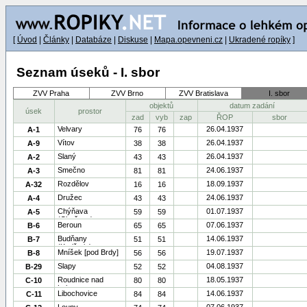
[
Úvod
|
Články
|
Databáze
|
Diskuse
|
Mapa.opevneni.cz
|
Ukradené ropíky
]
Seznam úseků - I. sbor
ZVV Praha
ZVV Brno
ZVV Bratislava
I. sbor
objektů
datum zadání
úsek
prostor
zad
vyb
zap
ŘOP
sbor
Velvary
26.04.1937
A-1
76
76
Vítov
26.04.1937
A-9
38
38
Slaný
26.04.1937
A-2
43
43
Smečno
24.06.1937
A-3
81
81
Rozdělov
18.09.1937
A-32
16
16
Družec
24.06.1937
A-4
43
43
Chýňava
01.07.1937
A-5
59
59
(Chyňava)
Beroun
07.06.1937
B-6
65
65
Budňany
14.06.1937
B-7
51
51
(Karlštejn)
Mníšek [pod Brdy]
19.07.1937
B-8
56
56
Slapy
04.08.1937
B-29
52
52
Roudnice nad
18.05.1937
C-10
80
80
Labem
Libochovice
14.06.1937
C-11
84
84