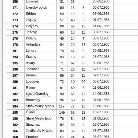
Lubenec
23.05.1938
159
31
26
Úterský potok
30.07.1938
171
60
16
8
Stříbro
26.06.1938
172
59
19
9
Jivjany
01.07.1938
173
57
40
3
Holýšov
21.06.1938
174
90
53
13
Ježovy
30.07.1938
175
60
18
11
Dolany
30.07.1938
176
49
14
7
Velhartice
30.07.1938
178
84
20
17
Lenora
20.05.1938
191
70
47
9
Stachy
26.07.1938
194
93
18
25
Volary
30.05.1938
195
71
62
8
Jablonec
02.07.1938
196
71
26
11
Křenov
02.07.1938
197
89
34
11
Loučová
30.07.1938
199
72
10
20
Římov
11.06.1938
181
91
60
6
Újezd Ostrolov
14.06.1938
182
90
61
11
(Ostrolovský Új.)
Borovany
07.06.1938
183
96
50
11
Staňkovský rybník
13.06.1938
184
117
77
13
Číměř
13.07.1938
185
149
58
19
Staré Město [pod
01.06.1938
186
76
54
15
Landštejnem]
Stráž nad
26.07.1938
162
84
36
4
Nežárkou
Jindřichův Hradec
26.07.1938
166
83
36
12
Strmilov
26.07.1938
168
57
24
4