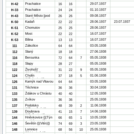
Prachatice
29.07.1937
H-42
16
16
Prachatice
01.10.1937
H-33
24
24
Staré Město [pod
09.08.1937
H-43
26
26
Landštejnem]
Kadaň
28.06.1937
23.07.1937
K-50
22
22
Chomutov
28.06.1937
K-51
25
25
Most
16.07.1937
K-52
22
22
Bílina
16.07.1937
K-53
13
13
Zálezlice
03.05.1938
111
64
64
Slaný
27.06.1938
112
18
18
Berounka
05.05.1938
116
72
64
7
Slapy
05.05.1938
118
28
27
Živohošť
05.05.1938
122
31
22
9
{[(Moráň)]}
Cholín
01.06.1938
124
37
18
5
{[(Zvírotice)]}
Kamýk nad Vltavou
03.05.1938
126
64
64
Těchnice
30.04.1938
131
36
36
Ždákov u Chrástu
12.05.1938
133
40
40
Zvíkov
25.05.1938
135
36
36
Podolsko
11.06.1938
137
48
39
2
{[(Temešvár)]}
Doubrava
14.06.1938
139
41
15
7
{[(Pašovice)]}
Hněvkovice {[(Týn
10.05.1938
144
66
65
1
nad Vltavou)]}
Ševětín {[(Vitín)]}
23.05.1938
146
74
69
3
Lomnice
25.05.1938
148
68
56
10
{[(Velechvín)]}