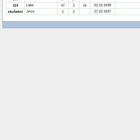
Labe
02.10.1938
114
47
2
16
Jince
27.10.1937
zkušební
2
2