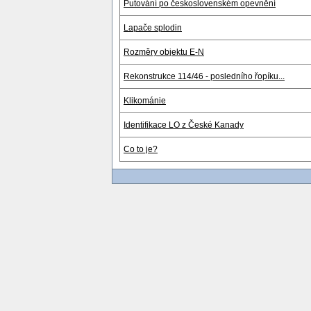
Putování po československém opevnění
Lapače splodin
Rozměry objektu E-N
Rekonstrukce 114/46 - posledního řopíku...
Klikománie
Identifikace LO z České Kanady
Co to je?