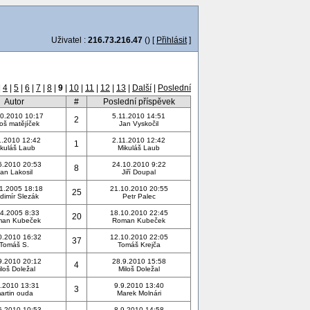
Uživatel :
216.73.216.47
() [
Přihlásit
]
|
4
|
5
|
6
|
7
|
8
|
9
|
10
|
11
|
12
|
13
|
Další
|
Poslední
Autor
#
Poslední příspěvek
0.2010 10:17
5.11.2010 14:51
2
oš matějíček
Jan Vyskočil
1.2010 12:42
2.11.2010 12:42
1
ikuláš Laub
Mikuláš Laub
6.2010 20:53
24.10.2010 9:22
8
an Lakosil
Jiří Doupal
1.2005 18:18
21.10.2010 20:55
25
dimír Slezák
Petr Palec
4.2005 8:33
18.10.2010 22:45
20
an Kubeček
Roman Kubeček
0.2010 16:32
12.10.2010 22:05
37
Tomáš S.
Tomáš Krejča
9.2010 20:12
28.9.2010 15:58
4
loš Doležal
Miloš Doležal
.2010 13:31
9.9.2010 13:40
3
artin ouda
Marek Molnári
6.2010 10:53
8.9.2010 14:58