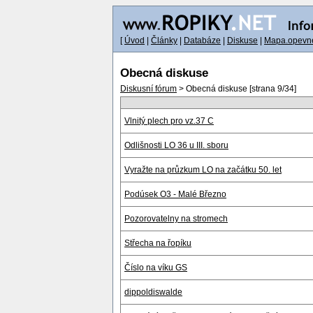
[
Úvod
|
Články
|
Databáze
|
Diskuse
|
Mapa.opevne
Obecná diskuse
Diskusní fórum
> Obecná diskuse [strana 9/34]
Vlnitý plech pro vz.37 C
Odlišnosti LO 36 u III. sboru
Vyražte na průzkum LO na začátku 50. let
Podúsek O3 - Malé Březno
Pozorovatelny na stromech
Střecha na řopíku
Číslo na víku GS
dippoldiswalde