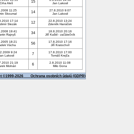
15
Crha Aleš
Jan Lakosil
5.2008 11:25
27.8.2010 9:07
14
rtin Skoumal
Jan Lakosil
8.2010 17:14
22.8.2010 13:24
12
dimír Slezák
Zdeněk Hanáček
.2008 19:41
18.8.2010 20:16
34
rtin Rajnyš
Jiří Kaštil - začátečník
.2005 18:21
17.8.2010 17:16
56
adek Vácha
Jiří Kratochvíl
2.2009 9:24
17.8.2010 17:00
7
an Lakosil
Tomáš Krejča
7.2010 21:19
2.8.2010 11:08
6
rek Molnári
Milo Gona
net ©1999-2026
Ochrana osobních údajú (GDPR)