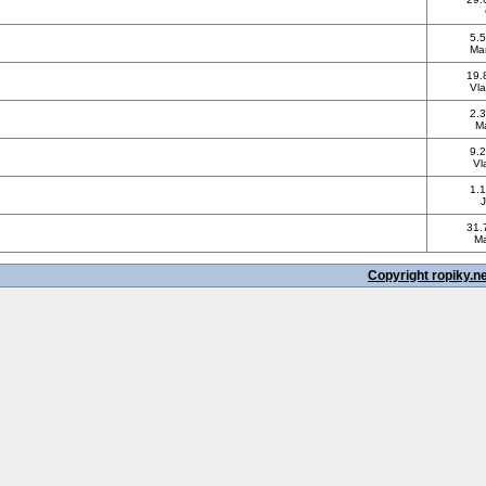
5.
Ma
19.
Vla
2.3
Ma
9.2
Vl
1.1
J
31.
Ma
Copyright ropiky.