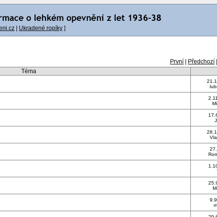
ni.cz
|
Ukradené ropíky
]
První
|
Předchozí
Téma
21.1
lub
2.1
M
17.
J
28.1
Vla
27.
Rom
1.1
25.
Mi
9.9
m
29.