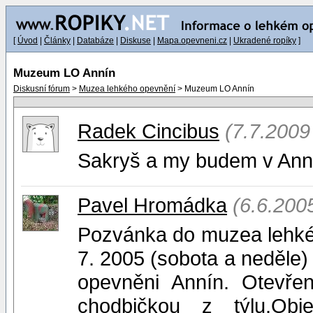
[
Úvod
|
Články
|
Databáze
|
Diskuse
|
Mapa.opevneni.cz
|
Ukradené ropíky
]
Muzeum LO Annín
Diskusní fórum
>
Muzea lehkého opevnění
> Muzeum LO Annín
Radek Cincibus
(7.7.2009
Sakryš a my budem v Annín
Pavel Hromádka
(6.6.200
Pozvánka do muzea lehké
7. 2005 (sobota a neděle
opevněni Annín. Otevře
chodbičkou z týlu.Obj