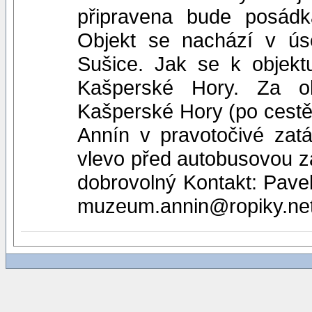
připravena bude posádk
Objekt se nachází v ú
Sušice. Jak se k objekt
Kašperské Hory. Za o
Kašperské Hory (po cestě
Annín v pravotočivé zatá
vlevo před autobusovou z
dobrovolný Kontakt: Pave
muzeum.annin@ropiky.ne