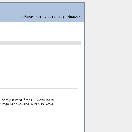
Uživatel :
216.73.216.30
() [
Přihlásit
]
em ji k ventilátoru. Z vrchu na ni
ž byly renovované a republikové.