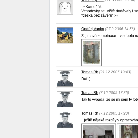
Tomáš Byl Fic
(27.3.2006 20:54)
-> Kameňák:
Vchodovky se určitě dodávaly i s
"deska bez závěru" :-)
Ondřej Vonka
(27.3.2006 14:56)
Zajímavá kombinace... v sobotu na
Tomas Rh
(21.12.2005 19:43)
Daří:)
Tomas Rh
(7.12.2005 17:35)
Tak to vypadá, že se mi sem ty fotk
Tomas Rh
(7.12.2005 17:23)
...ještě nějaké rozdíly v opracování