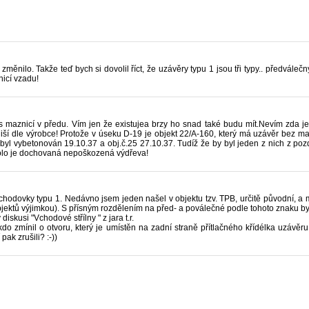
měnilo. Takže teď bych si dovolil říct, že uzávěry typu 1 jsou tři typy.. předvále
icí vzadu!
s maznicí v předu. Vím jen že existujea brzy ho snad také budu mít.Nevím zda 
 liší dle výrobce! Protože v úseku D-19 je objekt 22/A-160, který má uzávěr bez m
byl vybetonován 19.10.37 a obj.č.25 27.10.37. Tudíž že by byl jeden z nich z pozd
kolo je dochovaná nepoškozená výdřeva!
odovky typu 1. Nedávno jsem jeden našel v objektu tzv. TPB, určitě původní, a 
jektů výjimkou). S přísným rozdělením na před- a poválečné podle tohoto znaku byc
diskusi "Vchodové střílny " z jara t.r.
kdo zmínil o otvoru, který je umístěn na zadní straně přítlačného křídélka uzávě
ak zrušili? :-))