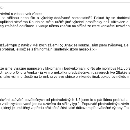
30)
závěrů a vchodovek vůbec:
 se střílnou nebo šlo o výrobky dodávané samostatně? Pokud by se dodávaly
íklad slévárna Roudnice měla určitě jiné výrobní prostředky než Vítkovice a t
valy zmíněné odlišnosti. Eviduje někdo značku na střílně ze které konkrétní uzávěr 
ávěr typu 2 navíc? Měl bych zájem!! :-) Jinak se koukni.. sám jsem zvědavej, ale
probírat, jelikož se s tím normální smrtelník skoro nesetká :-))
 ,že jsme výrazně namočen v klikománii i bedýnkománii:o)No ale mohl bys H.L upravi
.Jinak pro Ondru Vonku - já vím o několika předválečných uzávěrech typ 2!takže se 
i také všimnul.Ještě na to mrknu ve své sbírce o víkendu.jinak pokud by někdo m
ávání uzávěrů poválečných od předválečných. Už jsem to s pár lidma probíral a nik
o zatím vysledované jen na uzávěru do střílny typ 1. Popravdě předválečný uzávěr do
, který je umístěný zepředu přátlačné části také důkazem předválečné výroby. Tak 