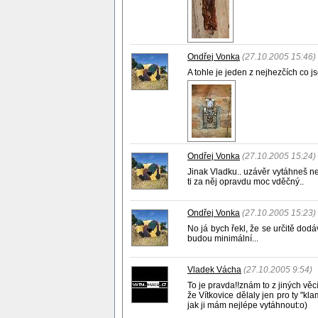
Ondřej Vonka
(27.10.2005 15:46)
A tohle je jeden z nejhezčích co js
Ondřej Vonka
(27.10.2005 15:24)
Jinak Vladku.. uzávěr vytáhneš nejl
ti za něj opravdu moc vděčný..
Ondřej Vonka
(27.10.2005 15:23)
No já bych řekl, že se určitě dodá
budou minimální...
Vladek Vácha
(27.10.2005 9:54)
To je pravda!!znám to z jiných vě
že Vítkovice dělaly jen pro ty "kl
jak ji mám nejlépe vytáhnout:o)