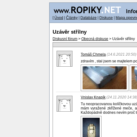
[
Úvod
|
Články
|
Databáze
|
Diskuse
|
Mapa.opevne
Uzávěr střílny
Diskusní fórum
>
Obecná diskuse
> Uzávěr střílny
Tomáš Chmela
(14.6.2021 20:50)
zdravím , stal jsem se majtelem pov
Vnislav Knapík
(24.11.2020 14:38
Tu neopracovanou kolíčkovou uzávě
mám vyražené zkřížené meče, ale
Každopádně dodnes nevím proč to