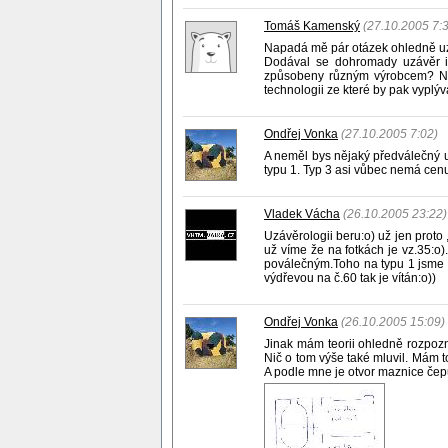
Tomáš Kamenský
(27.10.2005 7:
Napadá mě pár otázek ohledně u
Dodával se dohromady uzávěr i
způsobeny různým výrobcem? Např
technologii ze které by pak vyplý
Ondřej Vonka
(27.10.2005 7:02)
A neměl bys nějaký předválečný uz
typu 1. Typ 3 asi vůbec nemá cenu 
Vladek Vácha
(26.10.2005 23:22)
Uzávěrologii beru:o) už jen proto
už víme že na fotkách je vz.35:o)
poválečným.Toho na typu 1 jsme s
výdřevou na č.60 tak je vítán:o))
Ondřej Vonka
(26.10.2005 15:09)
Jinak mám teorii ohledně rozpozn
Nič o tom výše také mluvil. Mám t
A podle mne je otvor maznice čepu