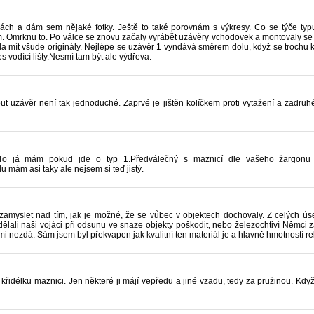
ch a dám sem nějaké fotky. Ještě to také porovnám s výkresy. Co se týče typu 
m. Omrknu to. Po válce se znovu začaly vyrábět uzávěry vchodovek a montovaly se
la mít všude originály. Nejlépe se uzávěr 1 vyndává směrem dolu, když se trochu k
es vodící lišty.Nesmí tam být ale výdřeva.
out uzávěr není tak jednoduché. Zaprvé je jištěn kolíčkem proti vytažení a zad
)To já mám pokud jde o typ 1.Předválečný s maznicí dle vašeho žargonu
 mám asi taky ale nejsem si teď jistý.
 zamyslet nad tím, jak je možné, že se vůbec v objektech dochovaly. Z celých úse
udělali naši vojáci při odsunu ve snaze objekty poškodit, nebo železochtiví Němci 
 nezdá. Sám jsem byl překvapen jak kvalitní ten materiál je a hlavně hmotností r
řidélku maznici. Jen některé ji májí vepředu a jiné vzadu, tedy za pružinou. Když 