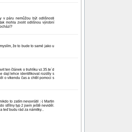
 v páru nemůžou být odlišnosti
ak mohla zvolit odlišnou výrobní
pochází?
 myslím, že to bude to samé jako u
t ten článek o truhlíku vz.35.te´d
dají lehce identifikovat rozdíly s
ěl o víkendu čas a chtěl pomoci s
do to zatím nevyvrátil :-) Martin
 střílny typ 2 jsem ještě neviděl.
a teď budu rád za námitky...