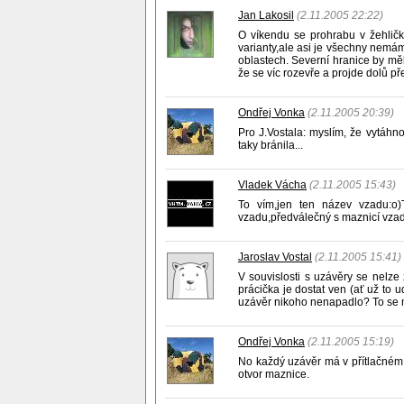
Jan Lakosil
(2.11.2005 22:22)
O víkendu se prohrabu v žehličká
varianty,ale asi je všechny nemá
oblastech. Severní hranice by mě
že se víc rozevře a projde dolů př
Ondřej Vonka
(2.11.2005 20:39)
Pro J.Vostala: myslím, že vytáhn
taky bránila...
Vladek Vácha
(2.11.2005 15:43)
To vím,jen ten název vzadu:o
vzadu,předválečný s maznicí vzadu
Jaroslav Vostal
(2.11.2005 15:41)
V souvislosti s uzávěry se nelze
prácička je dostat ven (ať už to 
uzávěr nikoho nenapadlo? To se mi
Ondřej Vonka
(2.11.2005 15:19)
No každý uzávěr má v přítlačném k
otvor maznice.