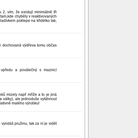
2, vím, že existují minimálně tři
 tam,kde chyběly v reaktivovaných
ladívkem poklepe na křidélko tak,
ruhé dochovaná výdřeva tomu občas
 vpředu a poválečný s maznicí
ků mizely např mříže a to je jiná
za války), ale jednoduše vytáhnout
elativně malého výrobku!
vyndáš pružinu, tak za ní je vidět