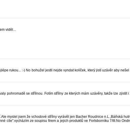
em viděl...
épe rukou... :-) No bohužel jestli nejde vyndat kolíček, který jistí uzávěr aby nešel 
valy pohromadě se střílnou. Fotím střílny ze kterých mám uzávěry, takže lze zjistit 
cí.Ale myslel jsem že vchodové střílny vyrávěl jen Bacher Roudnice n.L.,Báňská hu
amné cíle".vycházím ze soupisu firem a jejich produktů ve Fortsborníku 7/III.No On