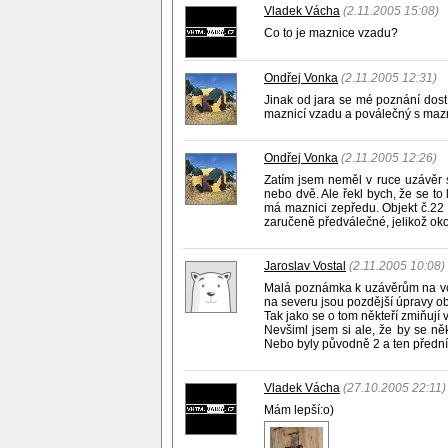
Vladek Vácha
(2.11.2005 15:08)
Co to je maznice vzadu?
Ondřej Vonka
(2.11.2005 12:31)
Jinak od jara se mé poznání dost z
maznicí vzadu a poválečný s mazn
Ondřej Vonka
(2.11.2005 12:26)
Zatím jsem neměl v ruce uzávěr 
nebo dvě. Ale řekl bych, že se to
má maznici zepředu. Objekt č.22 
zaručeně předválečné, jelikož o
Jaroslav Vostal
(2.11.2005 10:08)
Malá poznámka k uzávěrům na vch
na severu jsou pozdější úpravy ob
Tak jako se o tom někteří zmiňují v 
Nevšiml jsem si ale, že by se ně
Nebo byly původně 2 a ten přední p
Vladek Vácha
(27.10.2005 22:11)
Mám lepší:o)