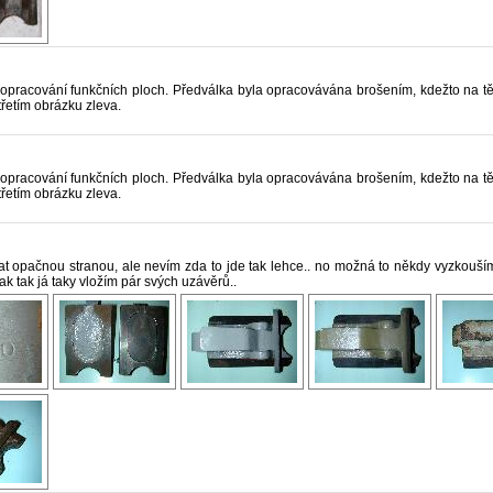
b opracování funkčních ploch. Předválka byla opracovávána brošením, kdežto na 
třetím obrázku zleva.
b opracování funkčních ploch. Předválka byla opracovávána brošením, kdežto na 
třetím obrázku zleva.
t opačnou stranou, ale nevím zda to jde tak lehce.. no možná to někdy vyzkouším,
nak tak já taky vložím pár svých uzávěrů..