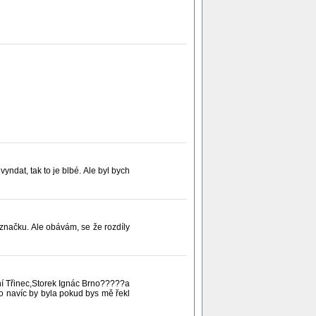
vyndat, tak to je blbé. Ale byl bych
i značku. Ale obávám, se že rozdíly
tní Třinec,Storek Ignác Brno?????a
dro navíc by byla pokud bys mě řekl