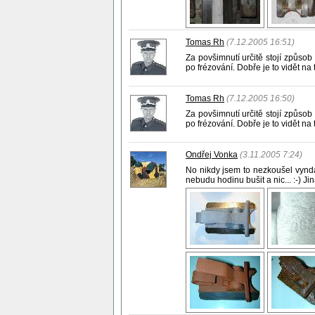
Tomas Rh
(7.12.2005 16:51)
Za povšimnutí určitě stojí způso
po frézování. Dobře je to vidět na 
Tomas Rh
(7.12.2005 16:50)
Za povšimnutí určitě stojí způso
po frézování. Dobře je to vidět na 
Ondřej Vonka
(3.11.2005 7:24)
No nikdy jsem to nezkoušel vynda
nebudu hodinu bušit a nic... :-) Ji