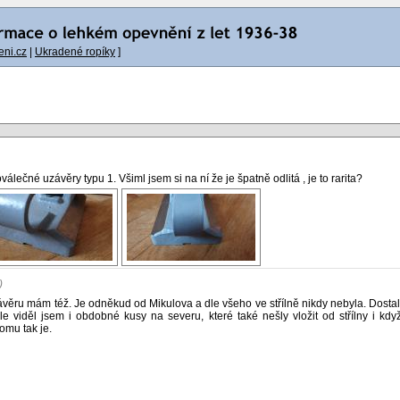
ni.cz
|
Ukradené ropíky
]
álečné uzávěry typu 1. Všiml jsem si na ní že je špatně odlitá , je to rarita?
)
ru mám též. Je odněkud od Mikulova a dle všeho ve střílně nikdy nebyla. Dostal js
 viděl jsem i obdobné kusy na severu, které také nešly vložit od střílny i kdy
mu tak je.