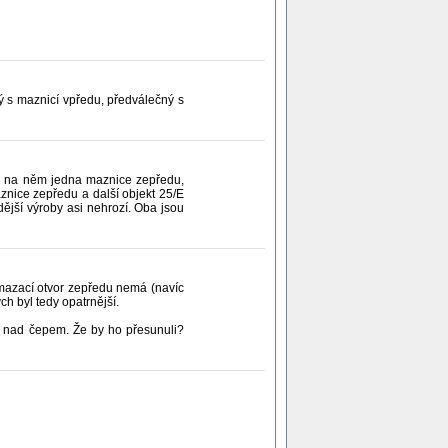
čný s maznicí vpředu, předválečný s
je na něm jedna maznice zepředu,
aznice zepředu a další objekt 25/E
ější výroby asi nehrozí. Oba jsou
mazací otvor zepředu nemá (navíc
h byl tedy opatrnější.
ru nad čepem. Že by ho přesunuli?