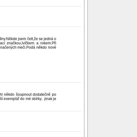
lny.Někde jsem četl,že se jedná o
ací značkou,lvíčkem a rokem.Při
m značených meči.Podá někdo nové
 mohl někdo šoupnout dodatečně po
ší exemplář do mé sbírky.. jinak je