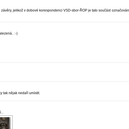
e závěry, jelikož v dobové korespondenci VSD-sbor-ŘOP je tato součást označována
lezená.. :-)
y tak nějak nedaří umístit.
...