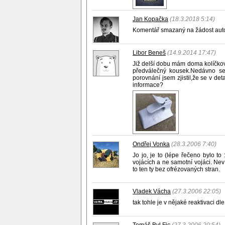
Jan Kopačka
(18.3.2018 5:14)
Komentář smazaný na žádost aut
Libor Beneš
(14.9.2014 17:47)
Již delší dobu mám doma kolíčkov
předválečný kousek.Nedávno se 
porovnání jsem zjistil,že se v 
informace?
Ondřej Vonka
(28.3.2006 7:40)
Jo jo, je to (lépe řečeno bylo t
vojácích a ne samotní vojáci. Neví
to ten ty bez ofrézovaných stran.
Vladek Vácha
(27.3.2006 22:05)
tak tohle je v nějaké reaktivaci d