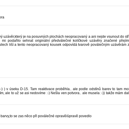
ora
ý uzávěr,který je na posuvných plochách neopracovaný a ani nejde vsunout do stří
mi podařilo sehnat originální předválečné kolíčkové uzávěry značené přejím
detailech liší a tento neopracovaný kousek odpovídá tvarově poválečným uzávěrá
o :-) ) v úseku D-15. Tam reaktivace proběhla.. ale podle odstínů barev to tam
m, ale to už se asi nedovíme :-) Nešla ven potvora.. ale musela :-)) takže mám dal
le barvy,to se zas něco při poválečné opravě/úpravě povedlo