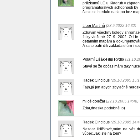
průzkumů LO u Kladrub v západní
programátorských schopností by a
často se hledalo naslepo bez map j
Libor Martinů
(23.9.2022 16:32)
Zdravím všechny kolegy shromažďuj
fotky vložené 27. 9. 2002. Od t
detailním mapám a dokumentování
A za to patří dík zakladatelům i
Polarní Lišák-Filip Rydlo
(31.10.2
Stavá se že občas mám taky nuce
Radek Cincibus
(29.10.2005 15:1
Fajn,já jen abych zbytečně neroz
miloš doležal
(29.10.2005 14:48)
Zdar,dneska podobně :o)
Radek Cincibus
(29.10.2005 14:4
Nazdar lidičkové,mám na vás do
vůbec.Jak jste na tom?