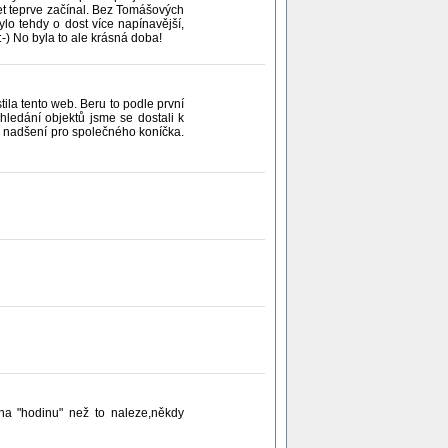
t teprve začínal. Bez Tomášových
lo tehdy o dost více napínavější,
:-) No byla to ale krásná doba!
ila tento web. Beru to podle první
ledání objektů jsme se dostali k
 nadšení pro společného koníčka.
na "hodinu" než to naleze,někdy