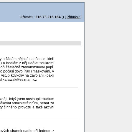
Uživatel :
216.73.216.164
() [
Přihlásit
]
ky a žádám nějaké nadšence, kteří
aj) a hodlám z něj udělat soukromí
poň částečně zrekonstruoval popř.
to počasí dovolí tak i maskování. V
tup kdykoliv na zavolání. (pakli
: Miky.jawak@seznam.cz
ozději, když jsem nastoupil studium
děkovat administrátorům, neboť za
ky činného provozu a také aktivní
íkových stránek padlo při jednom z