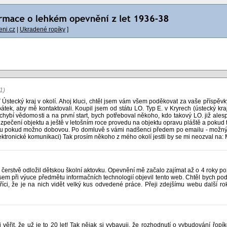
ni.cz
|
Ukradené ropíky
]
1)
Ústecký kraj v okolí. Ahoj kluci, chtěl jsem vám všem poděkovat za vaše příspěv
pátek, aby mě kontaktovali. Koupil jsem od státu LO. Typ E. v Kryrech (ústecký kr
hybí vědomosti a na první start, bych potřeboval někoho, kdo takový LO. již ales
ezpečení objektu a ještě v letošním roce provedu na objektu opravu pláště a pokud 
ku pokud možno dobovou. Po domluvě s vámi nadšenci předem po emailu - možný vs
ktronické komunikaci) Tak prosím někoho z mého okolí jestli by se mi neozval na
ý čerstvě odložil dětskou školní aktovku. Opevnění mě začalo zajímat až o 4 roky p
sem při výuce předmětu informačních technologií objevil tento web. Chtěl bych po
íci, že je na nich vidět velký kus odvedené práce. Přeji zdejšímu webu další ro
věřit, že už je to 20 let! Tak nějak si vybavuji, že rozhodnutí o vybudování řop