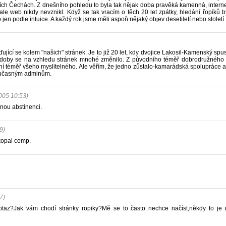
ch Čechách. Z dnešního pohledu to byla tak nějak doba pravěká kamenná, interne
le web nikdy nevznikl. Když se tak vracím o těch 20 let zpátky, hledání řopíků by
en podle intuice. A každý rok jsme měli aspoň nějaký objev desetiletí nebo století 
ící se kolem "našich" stránek. Je to již 20 let, kdy dvojice Lakosil-Kamenský spust
é doby se na vzhledu stránek mnohé změnilo. Z původního téměř dobrodružného h
 téměř všeho myslitelného. Ale věřím, že jedno zůstalo-kamarádská spolupráce a
 současným adminům.
005 10:53)
nou abstinenci.
9)
kopal comp.
7)
taz?Jak vám chodí stránky ropiky?Mě se to často nechce načíst,někdy to je 