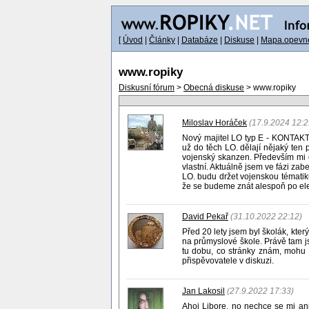
[
Úvod
|
Články
|
Databáze
|
Diskuse
|
Mapa.opevne
www.ropiky
Diskusní fórum
>
Obecná diskuse
> www.ropiky
Miloslav Horáček
(17.9.2024 12:2
Nový majitel LO typ E - KONTAKT 
už do těch LO. dělají nějaký ten 
vojenský skanzen. Především mi c
vlastní. Aktuálně jsem ve fázi zab
LO. budu držet vojenskou témati
že se budeme znát alespoň po ele
David Pekař
(31.10.2022 22:12)
Před 20 lety jsem byl školák, kter
na průmyslové škole. Právě tam j
tu dobu, co stránky znám, mohu ř
přispěvovatele v diskuzi.
Jan Lakosil
(27.9.2022 17:33)
Ahoj Libore, no nechce se mi ani 