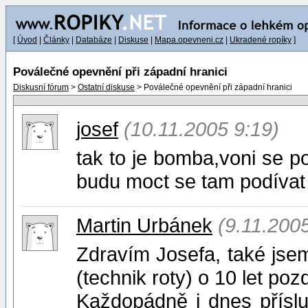
[
Úvod
|
Články
|
Databáze
|
Diskuse
|
Mapa.opevneni.cz
|
Ukradené ropíky
]
Poválečné opevnění při západní hranici
Diskusní fórum
>
Ostatní diskuse
> Poválečné opevnění při západní hranici
josef
(10.11.2005 9:19)
tak to je bomba,voni se p
budu moct se tam podívat 
Martin Urbánek
(9.11.200
Zdravím Josefa, také jsem
(technik roty) o 10 let pozdě
Každopádně i dnes přísluš