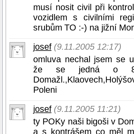
musí nosit civil při kontr
vozidlem s civilními re
srubům TO :-) na jižní Mo
josef
(9.11.2005 12:17)
omluva nechal jsem se u
že se jedná o 84
Domažl.,Klaovech,Holýšo
Poleni
josef
(9.11.2005 11:21)
ty POKy naši bigoši v Doma
a s kontrášem co měl ma