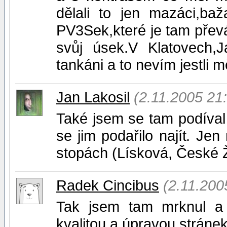
dělali to jen mazáci,baža
PV3Sek,které je tam převá
svůj úsek.V Klatovech,J
tankáni a to nevím jestli 
Jan Lakosil
(2.11.2005 21
Také jsem se tam podíval 
se jim podařilo najít. Jen
stopách (Lísková, České Žl
Radek Cincibus
(2.11.200
Tak jsem tam mrknul a
kvalitou a úpravou stránek