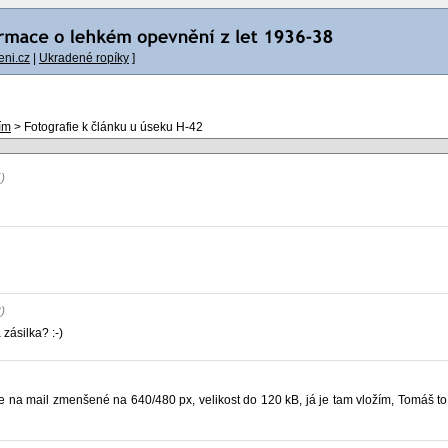
ni.cz
|
Ukradené ropíky
]
ím
> Fotografie k článku u úseku H-42
)
)
 zásilka? :-)
mi je na mail zmenšené na 640/480 px, velikost do 120 kB, já je tam vložím, Tomá