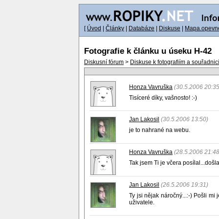
[
Úvod
|
Články
|
Databáze
|
Diskuse
|
Mapa.opevne
Fotografie k článku u úseku H-42
Diskusní fórum
>
Diskuse k fotografiím a souřadnic
Honza Vavruška
(30.5.2006 20:35
Tisíceré díky, vašnosto! :-)
Jan Lakosil
(30.5.2006 13:50)
je to nahrané na webu.
Honza Vavruška
(28.5.2006 21:48
Tak jsem Ti je včera posílal...došla
Jan Lakosil
(26.5.2006 19:31)
Ty jsi nějak náročný...:-) Pošli 
uživatele.