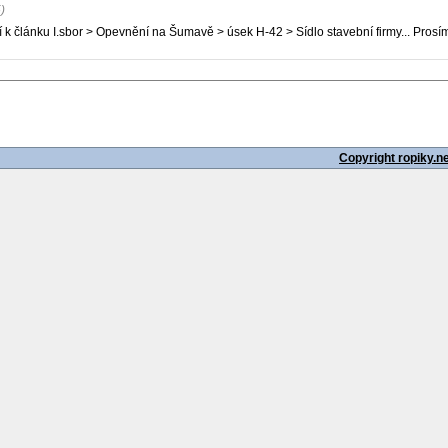
)
 k článku I.sbor > Opevnění na Šumavě > úsek H-42 > Sídlo stavební firmy... Prosím
Copyright ropiky.