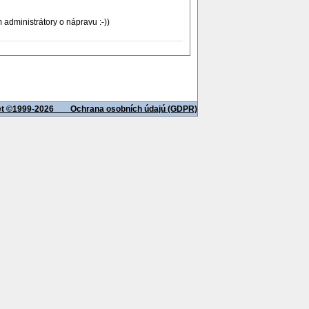
 administrátory o nápravu :-))
net ©1999-2026
Ochrana osobních údajú (GDPR)