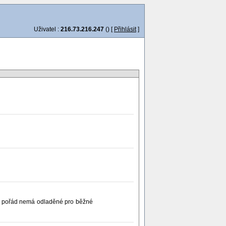
Uživatel :
216.73.216.247
() [
Přihlásit
]
š to pořád nemá odladěné pro běžné