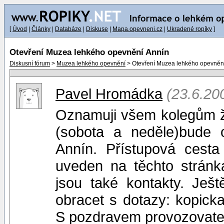
[
Úvod
|
Články
|
Databáze
|
Diskuse
|
Mapa.opevneni.cz
|
Ukradené ropíky
]
Otevření Muzea lehkého opevnění Annín
Diskusní fórum
>
Muzea lehkého opevnění
> Otevření Muzea lehkého opevněn
Pavel Hromádka
(23.6.20
Oznamuji všem kolegům ž
(sobota a neděle)bude
Annín. Přístupová cesta
uveden na těchto stránk
jsou také kontakty. Ješ
obracet s dotazy: kopick
S pozdravem provozovate