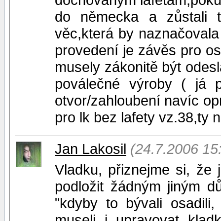
do německa a zůstali t
věc,která by naznačovala
provedení je závěs pro os
musely zákonitě být odesl
poválečné výroby ( já p
otvor/zahloubení navíc op
pro lk bez lafety vz.38,ty
Jan Lakosil
(24.7.2006 15
Vladku, přiznejme si, že j
podložit žádným jiným 
"kdyby to bývali osadili,
museli i upravovat klad