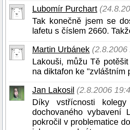
Lubomír Purchart
(24.8.2
Tak konečně jsem se do
lafetu s číslem 2660. Takž
Martin Urbánek
(2.8.2006
Lakouši, můžu Tě potěšit :
na diktafon ke "zvláštním 
Jan Lakosil
(2.8.2006 19:
Díky vstřícnosti koleg
dochovaného vybavení 
pokročil v problematice d