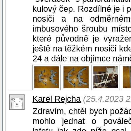
kulový čep. Rozdílné je i
nosiči a na odměrném
imbusového šroubu místo 
které původně je vyraže
ještě na těžkém nosiči kd
24 a dále na objímce námě
Karel Rejcha
(25.4.2023 2
Zdravím, chtěl bych požáda
mohlo jednat o povále
lafetu jak zde níže psal