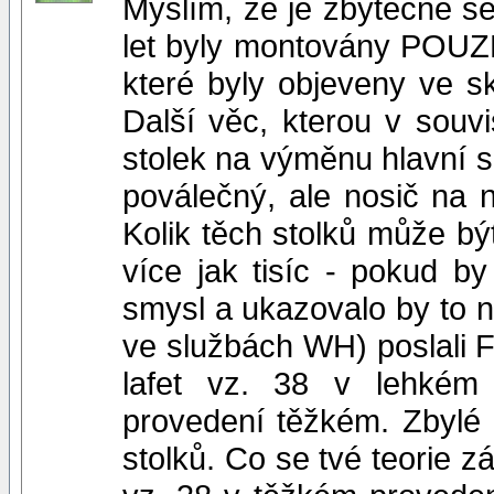
Myslím, že je zbytečné se
let byly montovány POUZ
které byly objeveny ve s
Další věc, kterou v souvis
stolek na výměnu hlavní s č
poválečný, ale nosič na n
Kolik těch stolků může bý
více jak tisíc - pokud by
smysl a ukazovalo by to n
ve službách WH) poslali F
lafet vz. 38 v lehkém
provedení těžkém. Zbylé 
stolků. Co se tvé teorie z