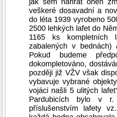
jak sem nahrát onen zm
veškeré dosavadní a nové
do léta 1939 vyrobeno 5
2500 lehkých lafet do Ně
1165 ks kompletních l
zabalených v bednách) a
Pokud budeme předp
dokompletováno, dostává
později již VŽV však disp
vybavuje vybrané objekty
vojáci našli 5 ulitých laf
Pardubicích bylo v 
příslušenstvím lafety v
každá bedna obsahovala 