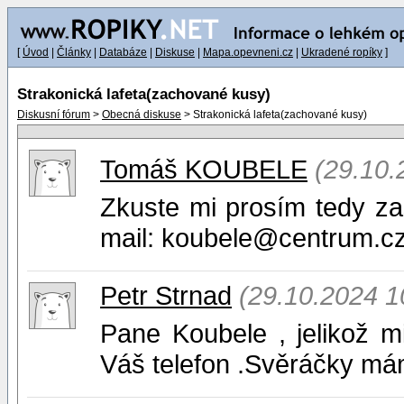
[
Úvod
|
Články
|
Databáze
|
Diskuse
|
Mapa.opevneni.cz
|
Ukradené ropíky
]
Strakonická lafeta(zachované kusy)
Diskusní fórum
>
Obecná diskuse
> Strakonická lafeta(zachované kusy)
Tomáš KOUBELE
(29.10.
Zkuste mi prosím tedy zasl
mail: koubele@centrum.cz
Petr Strnad
(29.10.2024 1
Pane Koubele , jelikož m
Váš telefon .Svěráčky mám