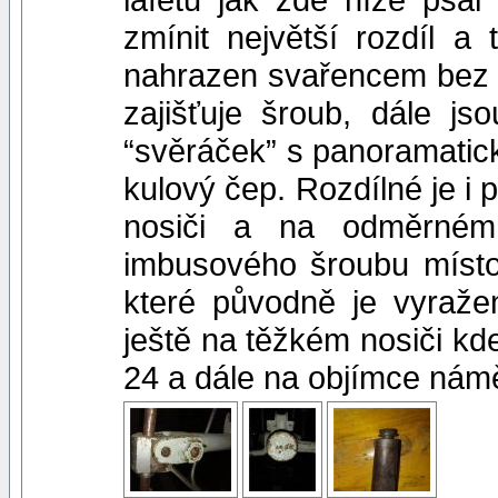
zmínit největší rozdíl a
nahrazen svařencem bez p
zajišťuje šroub, dále js
“svěráček” s panoramatic
kulový čep. Rozdílné je i
nosiči a na odměrném
imbusového šroubu místo 
které původně je vyraže
ještě na těžkém nosiči kd
24 a dále na objímce námě