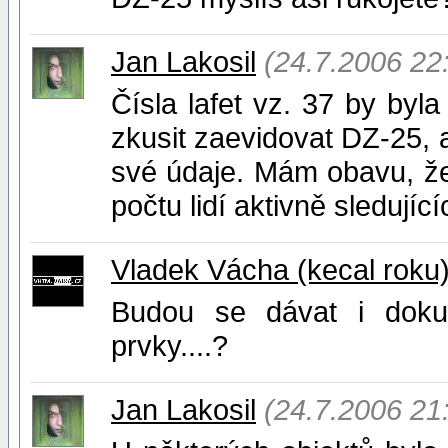
Jan Lakosil
(24.7.2006 22
Čísla lafet vz. 37 by byla
zkusit zaevidovat DZ-25, a
své údaje. Mám obavu, ž
počtu lidí aktivně sledujíc
Vladek Vácha (kecal roku
Budou se dávat i dokup
prvky....?
Jan Lakosil
(24.7.2006 21