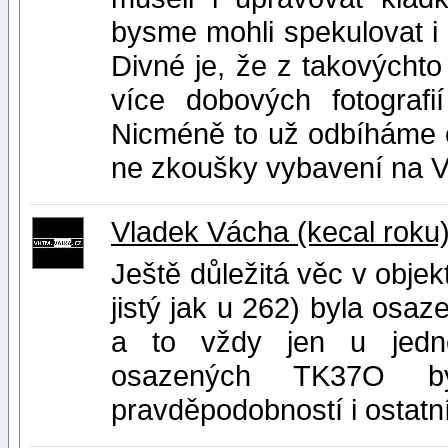
bysme mohli spekulovat i 
Divné je, že z takovýcht
více dobových fotografi
Nicméně to už odbíháme o
ne zkoušky vybavení na 
Vladek Vácha (kecal roku
Ještě důležitá věc v objek
jistý jak u 262) byla osa
a to vždy jen u jedné
osazených TK37O by
pravděpodobností i ostatn