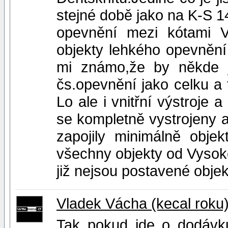
stejné době jako na K-S 14
opevnění mezi kótami 
objekty lehkého opevnění
mi známo,že by někde j
čs.opevnění jako celku a 
Lo ale i vnitřní výstroje
se kompletně vystrojeny 
zapojily minimálně obj
všechny objekty od Vysok
již nejsou postavené obje
Vladek Vácha (kecal roku
Tak pokud jde o dodávk