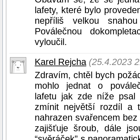
lafety, které bylo provede
nepříliš velkou snaho
Poválečnou dokompleta
vyloučil.
Karel Rejcha
(25.4.2023 2
Zdravím, chtěl bych požáda
mohlo jednat o povále
lafetu jak zde níže psal
zmínit největší rozdíl a
nahrazen svařencem bez p
zajišťuje šroub, dále js
“svěráček” s panoramatic