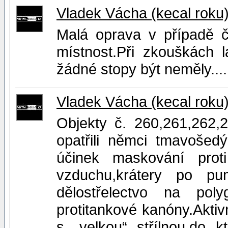
Vladek Vácha (kecal roku
Malá oprava v případě č
místnost.Při zkouškách 
žádné stopy být neměly....
Vladek Vácha (kecal roku
Objekty č. 260,261,262,
opatřili němci tmavošed
účinek maskování prot
vzduchu,krátery po pu
dělostřelectvo na pol
protitankové kanóny.Aktivn
s „velkou“ střílnou,do 