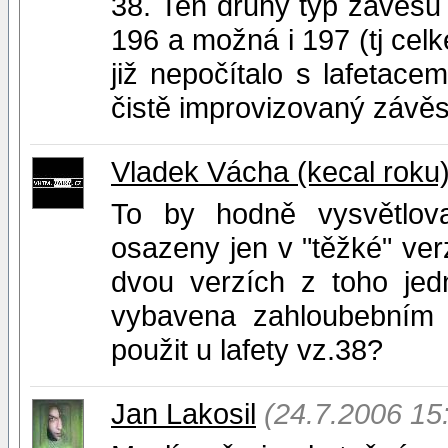
38. Ten druhý typ závěsu
196 a možná i 197 (tj cel
již nepočítalo s lafetacem
čistě improvizovaný závěs
Vladek Vácha (kecal roku
To by hodně vysvětlov
osazeny jen v "těžké" ver
dvou verzích z toho jed
vybavena zahloubebním
použit u lafety vz.38?
Jan Lakosil
(24.7.2006 15