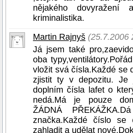
nějakého dovyražení at
kriminalistika.
Martin Rajnyš
(25.7.2006 
Já jsem také pro,zaevido
oba typy,ventilátory.Pořá
vložit svá čísla.Každé se 
zjistit ty v depozitu. J
doplním čísla lafet o kte
nedá.Má je pouze doma
ŽÁDNÁ PŘEKÁŽKA.Dá 
značka.Každé číslo se d
zahladit a udělat nové.Dok