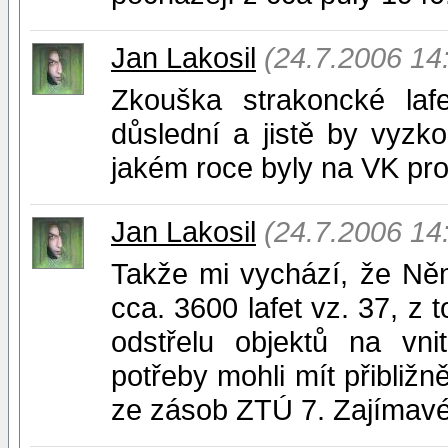
Jan Lakosil
(24.7.2006 14
Zkouška strakoncké lafe
důslední a jistě by vyzko
jakém roce byly na VK pr
Jan Lakosil
(24.7.2006 14
Takže mi vychází, že Něm
cca. 3600 lafet vz. 37, z t
odstřelu objektů na vni
potřeby mohli mít přibližn
ze zásob ZTÚ 7. Zajímavé b