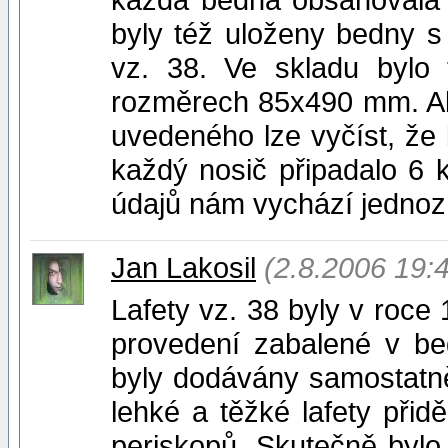
byly též uloženy bedny s 
vz. 38. Ve skladu bylo 
rozměrech 85x490 mm. Aby
uvedeného lze vyčíst, že 
každý nosič připadalo 6 k
údajů nám vychází jednozn
Jan Lakosil
(2.8.2006 19:
Lafety vz. 38 byly v roc
provedení zabalené v be
byly dodávány samostatně
lehké a těžké lafety přidě
periskopů. Skutečně byl