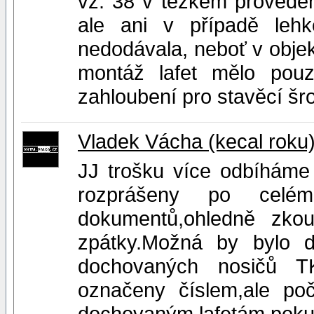
vz. 38 v těžkém provede
ale ani v případě leh
nedodávala, neboť v objek
montáž lafet mělo pouze
zahloubení pro stavěcí šr
Vladek Vácha (kecal roku
JJ trošku více odbíháme
rozprášeny po celé
dokumentů,ohledně zkou
zpátky.Možná by bylo dů
dochovaných nosičů TK
označeny číslem,ale po
dochovaným lafetám,pokud