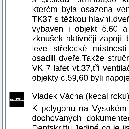
kterém byla osazena vent
TK37 s těžkou hlavní,dveř
vybaven i objekt č.60 a
zkoušek aktivněji zapojil
levé střelecké místnost
osadili dveře.Takže stru
VK 7 lafet vt.37,tři venti
objekty č.59,60 byli napoj
Vladek Vácha (kecal roku
K polygonu na Vysokém 
dochovaných dokumentec
Dentskriftu.Jediné co je j