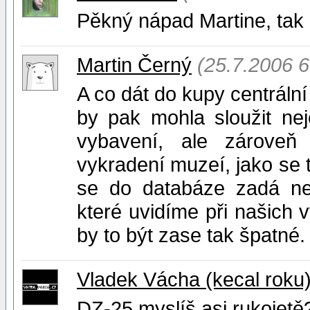
Pěkný nápad Martine, tak 
Martin Černý
(25.7.2006 6
A co dát do kupy centráln
by pak mohla sloužit nej
vybavení, ale zároveň
vykradení muzeí, jako se 
se do databáze zadá nej
které uvidíme při našich 
by to být zase tak špatné. 
Vladek Vácha (kecal roku
DZ-25 myslíš asi rukojetě