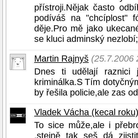
přístroji.Nějak často od
podíváš na "chcíplost" 
děje.Pro mě jako ukecané
se kluci adminský nezlobí
Martin Rajnyš
(25.7.2006 
Dnes ti udělají raznici
kriminálka.S Tím dotyčným 
by řešila policie,ale zas 
Vladek Vácha (kecal roku
To sice může,ale i přebr
,stejně tak seš dá zjist