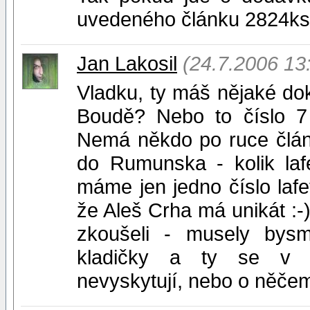
uvedeného článku 2824ks
Jan Lakosil
(24.7.2006 13
Vladku, ty máš nějaké do
Boudě? Nebo to číslo 7
Nemá někdo po ruce člá
do Rumunska - kolik laf
máme jen jedno číslo lafet
že Aleš Crha má unikát :-
zkoušeli - musely bys
kladičky a ty se v ž
nevyskytují, nebo o něčem