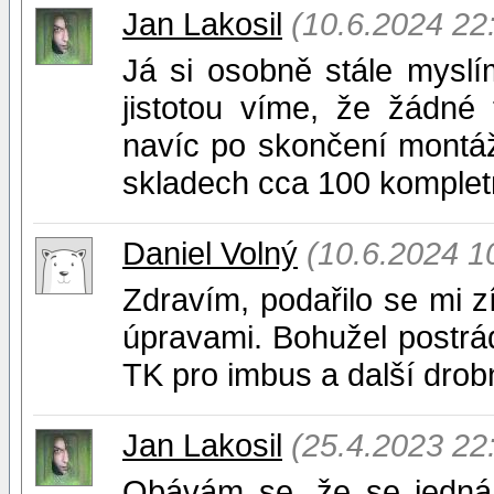
Jan Lakosil
(10.6.2024 22
Já si osobně stále myslí
jistotou víme, že žádné 
navíc po skončení montáž
skladech cca 100 kompletn
Daniel Volný
(10.6.2024 1
Zdravím, podařilo se mi z
úpravami. Bohužel postrá
TK pro imbus a další drobn
Jan Lakosil
(25.4.2023 22
Obávám se, že se jedná