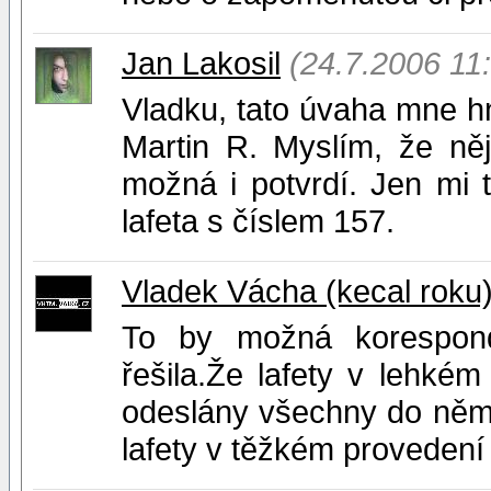
Jan Lakosil
(24.7.2006 11
Vladku, tato úvaha mne h
Martin R. Myslím, že ně
možná i potvrdí. Jen mi
lafeta s číslem 157.
Vladek Vácha (kecal roku
To by možná korespondo
řešila.Že lafety v lehkém
odeslány všechny do něm
lafety v těžkém provedení