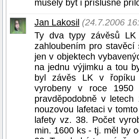
musely být i příslušné pří
Jan Lakosil
(24.7.2006 16
Ty dva typy závěsů LK m
zahloubením pro stavěcí 
jen v objektech vybavených
na jednu výjimku a tou b
byl závěs LK v řopíku 
vyrobeny v roce 1950 
pravděpodobně v letech 
nouzovou lafetaci v tomt
lafety vz. 38. Počet vy
min. 1600 ks - tj. měl by 