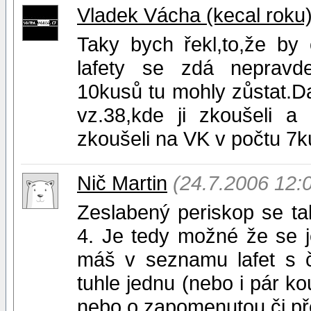
Vladek Vácha (kecal roku
Taky bych řekl,to,že by
lafety se zdá nepravd
10kusů tu mohly zůstat.Dal
vz.38,kde ji zkoušeli a
zkoušeli na VK v počtu 7ku
Nič Martin
(24.7.2006 12:
Zeslabený periskop se t
4. Je tedy možné že se je
máš v seznamu lafet s 
tuhle jednu (nebo i pár k
nebo o zapomenutou či pře