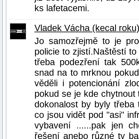
ks lafetacemi.
Vladek Vácha (kecal roku
Jo samozřejmě to je prob
policie to zjistí.Naštěstí 
třeba podezření tak 500
snad na to mrknou pokud 
věděli i potencionání zlo
pokud se je kde chytnout 
dokonalost by byly třeba t
co jsou vidět pod "asi" in
vybavení ......pak jen c
řešení anebo různé ty barv