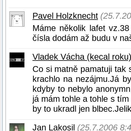
Pavel Holzknecht
(25.7.2
Máme několik lafet vz.38 
čísla dodám až budu v na
Vladek Vácha (kecal roku
Co si matně pamatuji tak s
krachlo na nezájmu.Já by
kdyby to nebylo anonymn
já mám tohle a tohle s tí
by to ukradl jen blbec.Jeli
Jan Lakosil
(25.7.2006 8: