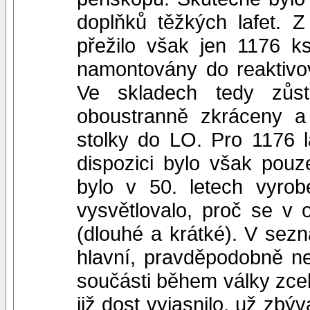
doplňků těžkých lafet. 
přežilo však jen 1176 k
namontovány do reaktivo
Ve skladech tedy zůst
oboustranně zkráceny a
stolky do LO. Pro 1176 l
dispozici bylo však pou
bylo v 50. letech vyro
vysvětlovalo, proč se v 
(dlouhé a krátké). V sez
hlavní, pravděpodobně n
součásti během války zcel
již dost vyjasnilo, už zbýv