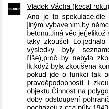
Vladek Vácha (kecal roku
Ano je to spekulace,dle
jiným vybavením,by němci 
betonu.Jiná věc je(jelikož 
taky zkoušeli Lo,jednalo
výsledky byly seznamov
říše),proč by nebyla zk
lk,když byla zkoušena komp
pokud jde o funkci tak o
pravděpodobností i zkou
objektu.Činnost na polyg
doby odstoupení pohranič
pocházejí z cca půly 1940