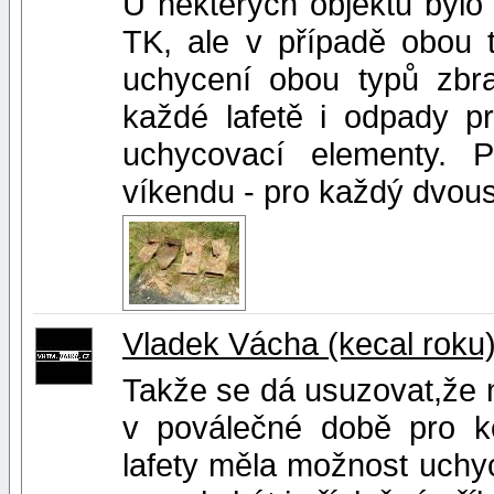
U některých objektů bylo
TK, ale v případě obou t
uchycení obou typů zbr
každé lafetě i odpady p
uchycovací elementy. 
víkendu - pro každý dvoust
Vladek Vácha (kecal roku
Takže se dá usuzovat,že 
v poválečné době pro kon
lafety měla možnost uchyc