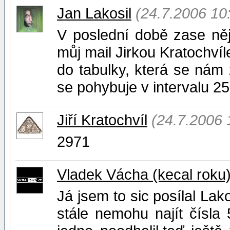
Jan Lakosil
(24.7.2006 10
V poslední době zase něj
můj mail Jirkou Kratochví
do tabulky, která se nám z
se pohybuje v intervalu 2
Jiří Kratochvíl
(24.7.2006 
2971
Vladek Vácha (kecal roku
Já jsem to sic posílal Lak
stále nemohu najít čísla 