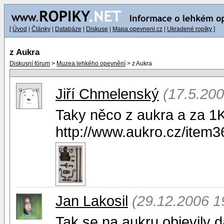
[
Úvod
|
Články
|
Databáze
|
Diskuse
|
Mapa.opevneni.cz
|
Ukradené ropíky
]
z Aukra
Diskusní fórum
>
Muzea lehkého opevnění
> z Aukra
Jiří Chmelenský
(17.5.200
Taky něco z aukra a za 1K
http://www.aukro.cz/item
Jan Lakosil
(29.12.2006 1
Tak se na aukru objevily d