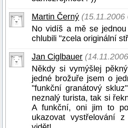
Martin Černý
(15.11.2006 
No vidíš a mě se jednou
chlubili "zcela originální stř
Jan Ciglbauer
(14.11.2006
Někdy si vymýšlej pěkný f
jedné brožuře jsem o jed
"funkční granátový skluz
neznalý turista, tak si řek
A funkční, oni jim to pol
ukazovat vystřelování 
vidět!