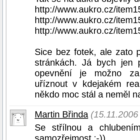
http://www.aukro.cz/item
http://www.aukro.cz/item
http://www.aukro.cz/item
Sice bez fotek, ale zato 
stránkách. Já bych jen 
opevnění je možno za 
uříznout v kdejakém rea
někdo moc stál a neměl na 
Martin Břinda
(15.11.2006
Se střílnou a chlubení
samozřejmost :-))