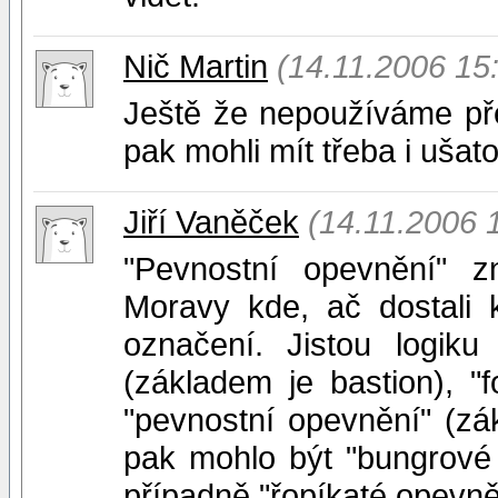
Nič Martin
(14.11.2006 15
Ještě že nepoužíváme pře
pak mohli mít třeba i ušat
Jiří Vaněček
(14.11.2006 
"Pevnostní opevnění" 
Moravy kde, ač dostali k
označení. Jistou logiku
(základem je bastion), "f
"pevnostní opevnění" (zá
pak mohlo být "bungrové
případně "řopíkaté opevně