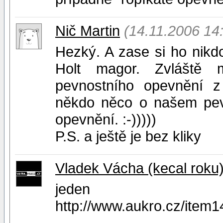
Nič Martin
(14.11.2006 14
Hezký. A zase si ho nikd
Holt magor. Zvláště mě
pevnostního opevnění z 
někdo něco o našem pe
opevnění. :-)))))
P.S. a ještě je bez kliky
Vladek Vácha (kecal roku
jeden v
http://www.aukro.cz/item