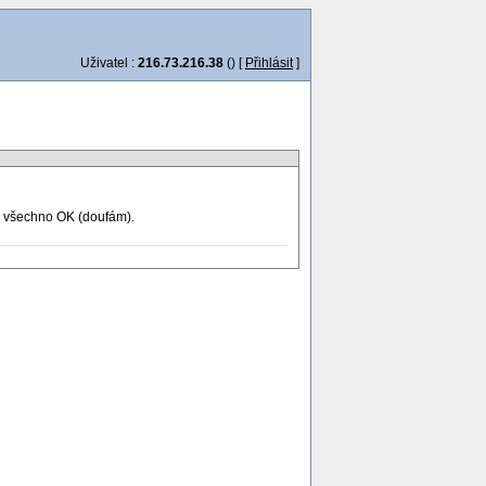
Uživatel :
216.73.216.38
() [
Přihlásit
]
ž všechno OK (doufám).