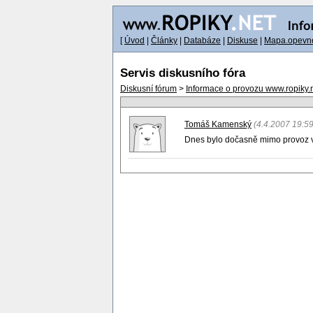
[
Úvod
|
Články
|
Databáze
|
Diskuse
|
Mapa.opevne
Servis diskusního fóra
Diskusní fórum
>
Informace o provozu www.ropiky.
Tomáš Kamenský
(4.4.2007 19:59
Dnes bylo dočasně mimo provoz vk