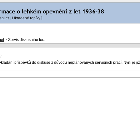
ni.cz
|
Ukradené ropíky
]
net
> Servis diskusního fóra
)
ládání příspěvků do diskuse z důvodu neplánovaných servisních prací. Nyní je ji