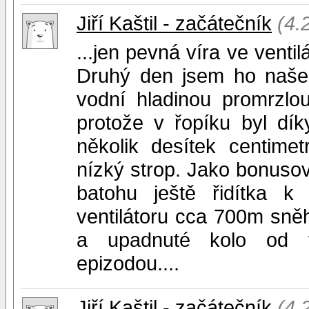
Jiří Kaštil - začátečník
(4.
...jen pevná víra ve vent
Druhý den jsem ho našel
vodní hladinou promrzlo
protože v řopíku byl dík
několik desítek centime
nízký strop. Jako bonuso
batohu ještě řidítka k
ventilátoru cca 700m sněh
a upadnuté kolo od v
epizodou....
Jiří Kaštil - začátečník
(4.