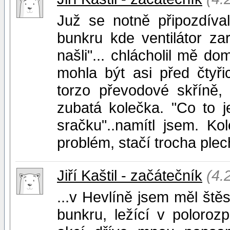
Juž se notně připozdíva
bunkru kde ventilátor za
našli"... chlácholil mě d
mohla být asi před čtyřic
torzo převodové skříně,
zubatá kolečka. "Co to je
sračku"..namítl jsem. Kole
problém, stačí trocha plech
Jiří Kaštil - začátečník
(4.
...v Hevlíně jsem měl ště
bunkru, ležící v poloro