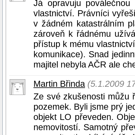
Já opravuju poválečnou
vlastnictví. Právníci vyře
v žádném katastrálním p
zároveň k řádnému užívá
přístup k mému vlastnictví
komunikace). Snad jedinný
majitel nebyla AČR ale ch
Martin Břinda
(5.1.2009 1
Ze své zkušenosti můžu říc
pozemek. Byli jsme prý je
objekt LO převeden. Objek
nemovitostí. Samotný pře