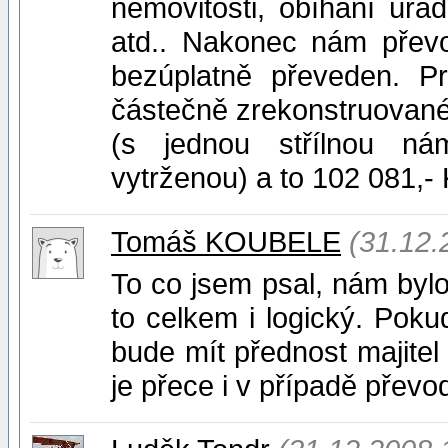
nemovitosti, obíhání úřad
atd.. Nakonec nám převo
bezúplatně převeden. P
částečně zrekonstruované
(s jednou střílnou ná
vytrženou) a to 102 081,- K
Tomáš KOUBELE
(31.12.
To co jsem psal, nám byl
to celkem i logický. Po
bude mít přednost majite
je přece i v případě přev