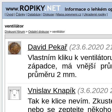
[
Úvod
|
Články
|
Databáze
|
Diskuse
|
Mapa.opevneni.cz
|
Ukradené ropíky
]
ventilátor
Diskusní fórum
>
Ostatní diskuse
> ventilátor
David Pekař
(23.6.2020 2
Vlastním kliku k ventilát
západce, má vnější pr
průměru 2 mm.
Vnislav Knapík
(3.6.2020 
Tak ke klice nevím. Zkus
nebo se zeptejte někoho