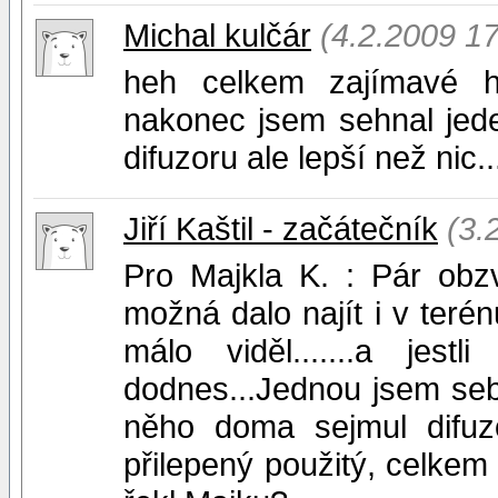
Michal kulčár
(4.2.2009 17
heh celkem zajímavé há
nakonec jsem sehnal jed
difuzoru ale lepší než nic..
Jiří Kaštil - začátečník
(3.
Pro Majkla K. : Pár obz
možná dalo najít i v teré
málo viděl.......a jestl
dodnes...Jednou jsem sebr
něho doma sejmul difuz
přilepený použitý, celkem 