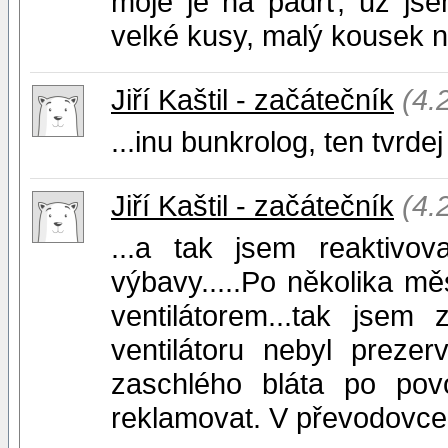
moje je na padrť, už jse
velké kusy, malý kousek n
Jiří Kaštil - začátečník
(4.
...inu bunkrolog, ten tvrdej
Jiří Kaštil - začátečník
(4.
...a tak jsem reaktivov
výbavy.....Po několika m
ventilátorem...tak jsem
ventilátoru nebyl prezer
zaschlého bláta po povo
reklamovat. V převodovce 