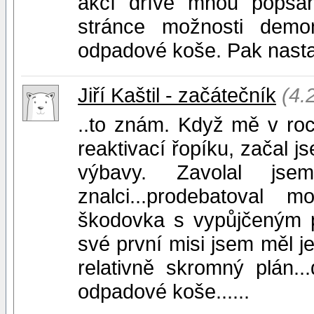
akcí dříve mnou popsan
stránce možnosti demo
odpadové koše. Pak nastal
Jiří Kaštil - začátečník
(4.
..to znám. Když mě v ro
reaktivací řopíku, začal j
výbavy. Zavolal js
znalci...prodebatoval 
škodovka s vypůjčeným p
své první misi jsem měl j
relativně skromný plán..
odpadové koše......