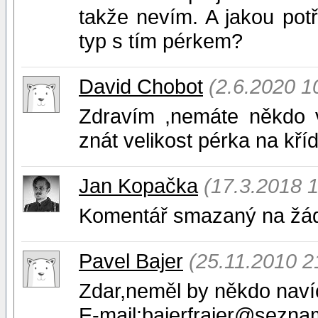
takže nevím. A jakou pot
typ s tím pérkem?
David Chobot
(2.6.2020 1
Zdravím ,nemáte někdo vý
znát velikost pérka na kříde
Jan Kopačka
(17.3.2018 1
Komentář smazaný na žád
Pavel Bajer
(25.11.2010 2
Zdar,neměl by někdo navíc
E-mail:bajerfrajer@sezna