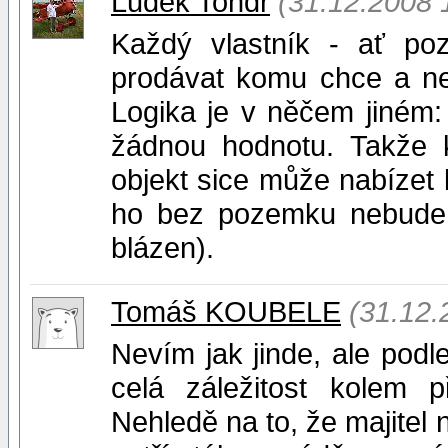
Luděk Tondr
(31.12.2008 
Každý vlastník - ať p
prodávat komu chce a ne
Logika je v něčem jiném
žádnou hodnotu. Takže 
objekt sice může nabízet 
ho bez pozemku nebude c
blázen).
Tomáš KOUBELE
(31.12.
Nevím jak jinde, ale pod
celá záležitost kolem p
Nehledě na to, že majite