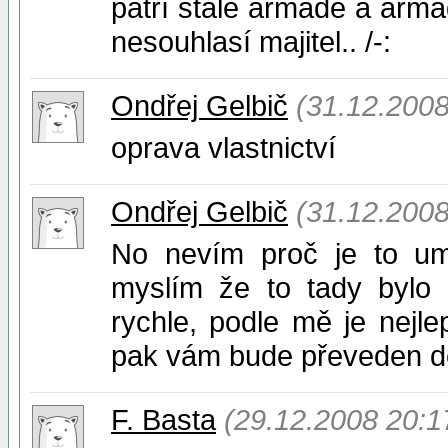
patří stále armádě a arm
nesouhlasí majitel.. /-:
Ondřej Gelbič
(31.12.2008
oprava vlastnictví
Ondřej Gelbič
(31.12.2008
No nevím proč je to um
myslím že to tady bylo 
rychle, podle mě je nejl
pak vám bude převeden do
F. Basta
(29.12.2008 20:1