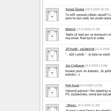
Tomáš Šústek
(28.9.2008 20:19)
Tu mříž opravdu někdo ukradl? Lo
jsem ho tam viděl, ten jiostě nebr
Mokroš
(15.9.2008 21:18)
Takže už stači jen se domluvit s m
muj email. Rad bych to uvítal.
Jiří Kaštil - začátečník
(11.9.2008 
"....kůň v plotě.." ..to byla na voj
Jan Ciglbauer
(9.9.2008 13:08)
Koukal jsem do katastru, že géč
jednání. ;-)
Petr Kozel
(9.9.2008 12:22)
Výborně pánové ! Ten objekt by si 
PS: Začátečníku, nemá tam být jako 
.:Streso:.
(9.9.2008 11:44)
Já jsem z okolí Opavy, ten objekt by