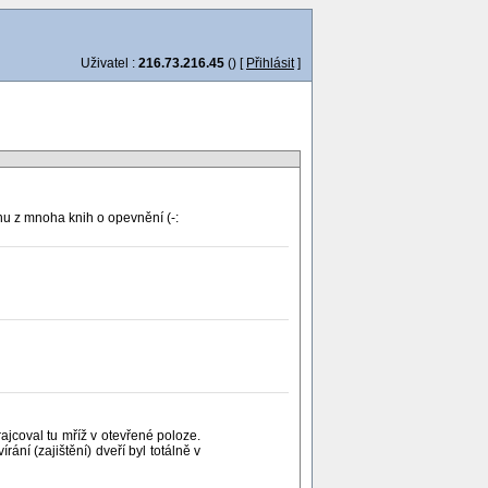
Uživatel :
216.73.216.45
() [
Přihlásit
]
dnu z mnoha knih o opevnění (-:
ajcoval tu mříž v otevřené poloze.
ání (zajištění) dveří byl totálně v