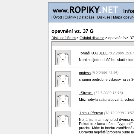
[
Úvod
|
Články
|
Databáze
|
Diskuse
|
Mapa.opevne
opevnění vz. 37 G
Diskusní fórum
>
Ostatní diskuse
> opevnění vz. 3
Tomáš KOUBELE
(8.2.2009 19:07
Není nic jednoduššího, stačí k tom
matess
(8.2.2009 13:35)
sháním podrobné výkresy na vz.36 
.:Streso:.
(13.1.2009 16:16)
Mříž nebyla zašprajcovaná, vchod
Jirka z Přerova
(18.12.2008 13:57
No já jsem tam byl před dvěma rok
Pokud to z tama někdo "vyprasil" t
prachu. Mám to trochu zaměřené 
Opravdu největší problém bude ud