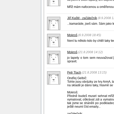
Mříž mám nafocenou a oměřenou, kd
Jiří Kaštil - začátečník
(8.9.2008 1
...kamaráde, jseš sám. Sám jako te
Mokroš
(6.9.2008 18:45)
Není tu někdo kdo by chtěl taky te
Mokroš
(21.8.2008 14:12)
jo tapety o tom sem neuvažoval:)
spravit.
Petr Tlach
(21.8.2008 13:15)
Ondřej Gelbič:
Tohle jsou obrázky ze hry ArmA, t
na skladě je dáno taky, hlavně se ta
Mokroš:
Předně budeš muset sehnat mříže,
vymalovat, oškrávat zdi a vymalov
tak jsme se sháněli po podkladec
ještě neumí číst emaily...
začátečník: