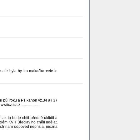
o ale byla by tro makačka cele to
i půl roku a PT kanon vz.34 a i 37
ic.cz ..................
ak to bude chtít předně uklidit a
oblém KVH Břeclav ho chěli udělat,
 nich nám odpověď nepřišla, možná