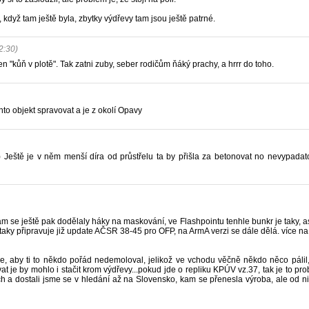
yž tam ještě byla, zbytky výdřevy tam jsou ještě patrné.
2:30)
n "kůň v plotě". Tak zatni zuby, seber rodičům ňáký prachy, a hrrr do toho.
nto objekt spravovat a je z okolí Opavy
 Ještě je v něm menší díra od průstřelu ta by přišla za betonovat no nevypadat
am se ještě pak dodělaly háky na maskování, ve Flashpointu tenhle bunkr je taky, as
ky připravuje již update AČSR 38-45 pro OFP, na ArmA verzi se dále dělá. více na wwiicz.
 aby ti to někdo pořád nedemoloval, jelikož ve vchodu věčně někdo něco pálil, t
at je by mohlo i stačit krom výdřevy...pokud jde o repliku KPÚV vz.37, tak je to pr
h a dostali jsme se v hledání až na Slovensko, kam se přenesla výroba, ale od