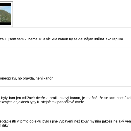
 za 1. jsem sam 2. nema 18 a víc. Ale kanon by se dal nějak udělat jako replika.
oneopraví, no pravda, není kanón
 byly tam jen mřížové dveře a protitankový kanon, je možné, že se tam nacházel
ankových objektech typy K, stejně tak pancéřové dveře.
ptat jestli v tomto objektu bylo i jiné vybavení než kpuv myslím jakože nějaký vent
m diky