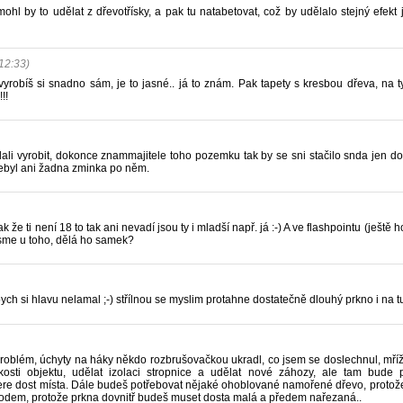
hl by to udělat z dřevotřísky, a pak tu natabetovat, což by udělalo stejný efekt 
12:33)
yrobíš si snadno sám, je to jasné.. já to znám. Pak tapety s kresbou dřeva, na t
!!
ali vyrobit, dokonce znammajitele toho pozemku tak by se sni stačilo snda jen do
byl ani žadna zminka po něm.
že ti není 18 to tak ani nevadí jsou ty i mladší např. já :-) A ve flashpointu (ještě
sme u toho, dělá ho samek?
 si hlavu nelamal ;-) střílnou se myslim protahne dostatečně dlouhý prkno i na tu 
problém, úchyty na háky někdo rozbrušovačkou ukradl, co jsem se doslechnul, mříž
ízkosti objektu, udělat izolaci stropnice a udělat nové záhozy, ale tam bud
re dost místa. Dále budeš potřebovat nějaké ohoblované namořené dřevo, protože
odem, protože prkna dovnitř budeš muset dosta malá a předem nařezaná..