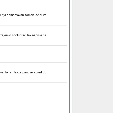
ní byl demontován zámek, ač dříve
e zajem o spolupraci tak napište na
ová Ilona. Takže pánové vpřed do