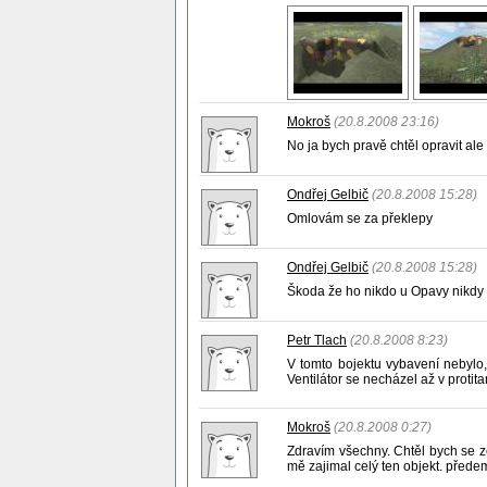
Mokroš
(20.8.2008 23:16)
No ja bych pravě chtěl opravit ale
Ondřej Gelbič
(20.8.2008 15:28)
Omlovám se za překlepy
Ondřej Gelbič
(20.8.2008 15:28)
Škoda že ho nikdo u Opavy nikdy 
Petr Tlach
(20.8.2008 8:23)
V tomto bojektu vybavení nebylo,
Ventilátor se necházel až v protit
Mokroš
(20.8.2008 0:27)
Zdravím všechny. Chtěl bych se ze
mě zajimal celý ten objekt. přede