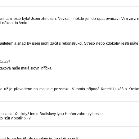
ni tam ještě byla! Jsem zhnusen. Nevzal ji někdo jen do opatrovniczví. Vím že z 
al někdo do šrotu.
ajitelem a snad by jsem mohl začit s rekonstrukcí. Streso nebo kdokoliv, jestli mát
12:22)
ně taková naše malá slovní hříčka.
ko už je převedeno na majitele pozemku. V tomto případě Kretek Lukáš a Kretk
to zasloužil, když ten u Bratislavy typu H nám zahrnuly bestie...
"kůl v plotě" :-) ?
 si to zasloužil, ale problém je, že stojí na poli.