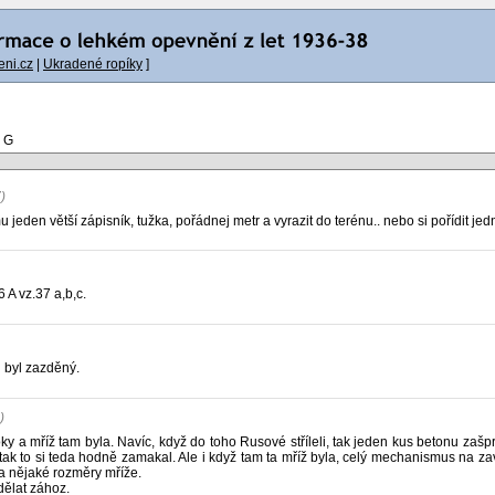
ni.cz
|
Ukradené ropíky
]
7 G
)
u jeden větší zápisník, tužka, pořádnej metr a vyrazit do terénu.. nebo si pořídit je
A vz.37 a,b,c.
 byl zazděný.
)
y a mříž tam byla. Navíc, když do toho Rusové stříleli, tak jeden kus betonu zašpr
ak to si teda hodně zamakal. Ale i když tam ta mříž byla, celý mechanismus na zavír
a nějaké rozměry mříže.
ělat zához.