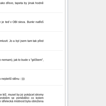
jako dřevo, tapeta by jinak hodně
y je teď v OBI sleva. Bunkr natřeš
mluvit. Jo a byl jsem tam tak před
 ho nemam), jak to bude s "géčkem",
nejdelší stěnu :-)))
e též, musel by jsi pokácet stromy
e problém se zemědělci co kolem
 střelecká místnost byla obložena