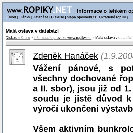
[
Úvod
|
Články
|
Databáze
|
Diskuse
|
Mapa.opevneni.cz
|
Ukradené ropíky
]
Malá oslava v databázi
Diskusní fórum
>
Informace o provozu www.ropiky.net
> Malá oslava v databázi
Zdeněk Hanáček
(1.9.200
Vážení pánové, s po
všechny dochované řopík
a II. sbor), jsou již od
soudu je jistě důvod k 
výročí ukončení výstavb
Všem aktivním bunkrol