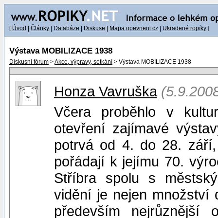
[
Úvod
|
Články
|
Databáze
|
Diskuse
|
Mapa.opevneni.cz
|
Ukradené ropíky
]
Výstava MOBILIZACE 1938
Diskusní fórum
>
Akce, výpravy, setkání
> Výstava MOBILIZACE 1938
Honza Vavruška
(5.9.200
Včera proběhlo v kultu
otevření zajímavé výsta
potrvá od 4. do 28. zář
pořádají k jejímu 70. vý
Stříbra spolu s městský
vidění je nejen množství 
především nejrůznější o