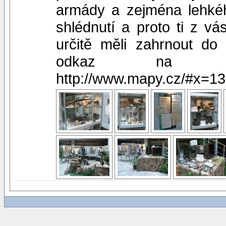
armády a zejména lehkéh
shlédnutí a proto ti z vá
určitě měli zahrnout do
odkaz na mí
http://www.mapy.cz/#