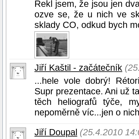
Řekl jsem, že jsou jen dva
ozve se, že u nich ve sk
sklady CO, odkud bych moh
Jiří Kaštil - začátečník
(25
...hele vole dobrý! Réto
Supr prezentace. Ani už ta
těch heliografů týče, m
nepoměrně víc...jen o nich 
Jiří Doupal
(25.4.2010 14: