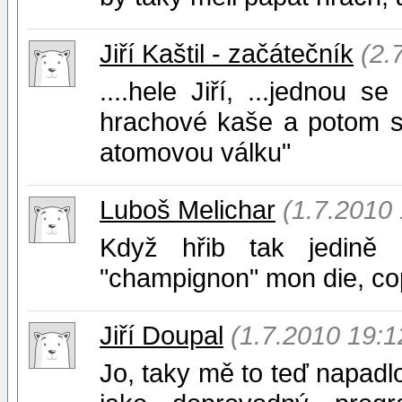
Jiří Kaštil - začátečník
(2.
....hele Jiří, ...jednou 
hrachové kaše a potom si
atomovou válku"
Luboš Melichar
(1.7.2010 
Když hřib tak jedině
"champignon" mon die, c
Jiří Doupal
(1.7.2010 19:1
Jo, taky mě to teď napadl