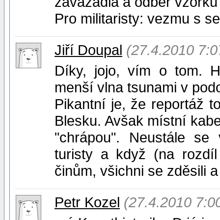
zavazadla a odběr vzorků
Pro militaristy: vezmu s 
Jiří Doupal
(27.4.2010 7:0
Díky, jojo, vím o tom. 
menší vlna tsunami v pod
Pikantní je, že reportáž t
Blesku. Avšak místní kabe
"chrápou". Neustále se 
turisty a když (na rozdí
činům, všichni se zděsili a
Petr Kozel
(27.4.2010 7:0