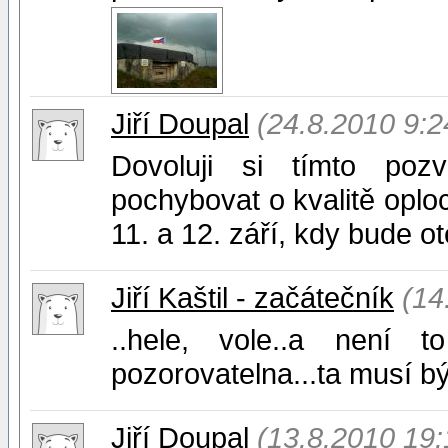
Jiří Doupal
(24.8.2010 9:2
Dovoluji si tímto poz
pochybovat o kvalitě oplo
11. a 12. září, kdy bude o
Jiří Kaštil - začátečník
(14
..hele, vole..a není to
pozorovatelna...ta musí b
Jiří Doupal
(13.8.2010 19: