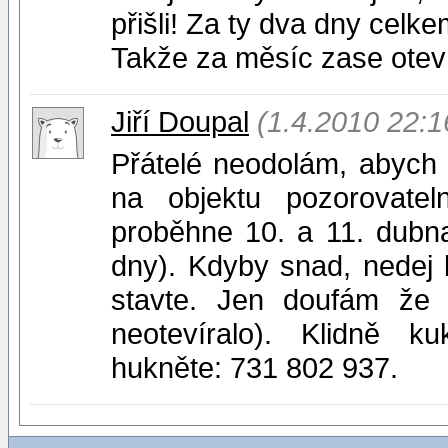
přišli! Za ty dva dny celkem
Takže za měsíc zase otev
Jiří Doupal
(1.4.2010 22:1
Přátelé neodolám, abych
na objektu pozorovatel
proběhne 10. a 11. dubn
dny). Kdyby snad, nedej 
stavte. Jen doufám že 
neotevíralo). Klidně ku
hukněte: 731 802 937.