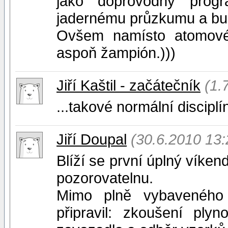
jako doprovodný progr
jadernému průzkumu a bud
Ovšem namísto atomové
aspoň žampión.)))
Jiří Kaštil - začátečník
(1.
...takové normální disciplín
Jiří Doupal
(30.6.2010 13:
Blíží se první úplný víken
pozorovatelnu.
Mimo plně vybaveného 
připravil: zkoušení ply