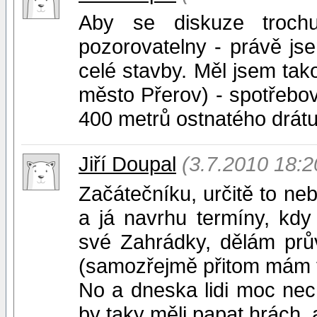
Aby se diskuze troch
pozorovatelny - právě jse
celé stavby. Měl jsem tako
město Přerov) - spotřebov
400 metrů ostnatého drátu
Jiří Doupal
(3.7.2010 18:2
Začátečníku, určitě to ne
a já navrhu termíny, kd
své Zahrádky, dělám prů
(samozřejmě přitom mám t
No a dneska lidi moc nech
by taky měli papat hrách, 