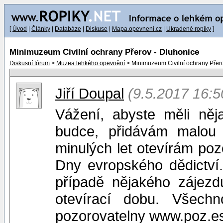
[
Úvod
|
Články
|
Databáze
|
Diskuse
|
Mapa.opevneni.cz
|
Ukradené ropíky
]
Minimuzeum Civilní ochrany Přerov - Dluhonice
Diskusní fórum
>
Muzea lehkého opevnění
> Minimuzeum Civilní ochrany Přero
Jiří Doupal
(9.5.2017 16:5
Vážení, abyste měli něj
budce, přidávám malou
minulých let otevírám poz
Dny evropského dědictv
případě nějakého zájezd
otevírací dobu. Všech
pozorovatelny www.poz.es