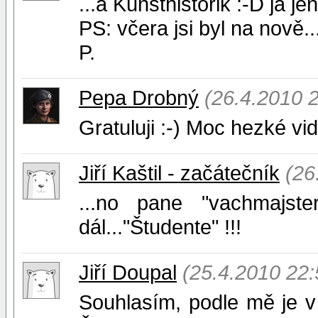
...á Kunsthistorik :-D já jen
PS: včera jsi byl na nově..
P.
Pepa Drobný
(26.4.2010 
Gratuluji :-) Moc hezké vi
Jiří Kaštil - začátečník
(26
...no pane "vachmajste
dál..."Študente" !!!
Jiří Doupal
(25.4.2010 22:
Souhlasím, podle mě je v r