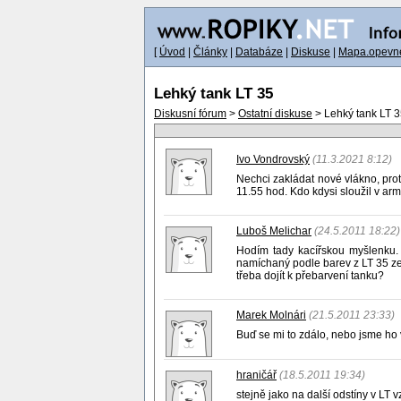
[
Úvod
|
Články
|
Databáze
|
Diskuse
|
Mapa.opevne
Lehký tank LT 35
Diskusní fórum
>
Ostatní diskuse
> Lehký tank LT 
Ivo Vondrovský
(11.3.2021 8:12)
Nechci zakládat nové vlákno, pro
11.55 hod. Kdo kdysi sloužil v armá
Luboš Melichar
(24.5.2011 18:22)
Hodím tady kacířskou myšlenku. 
namíchaný podle barev z LT 35 ze
třeba dojít k přebarvení tanku?
Marek Molnári
(21.5.2011 23:33)
Buď se mi to zdálo, nebo jsme ho v
hraničář
(18.5.2011 19:34)
stejně jako na další odstíny v LT v