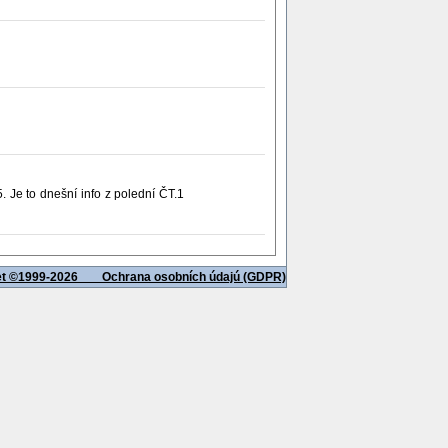
. Je to dnešní info z polední ČT.1
net ©1999-2026
Ochrana osobních údajú (GDPR)