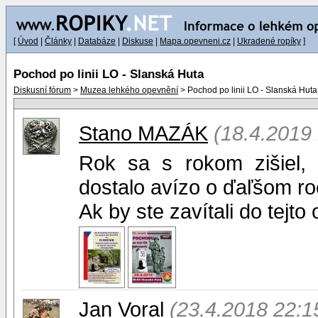
[
Úvod
|
Články
|
Databáze
|
Diskuse
|
Mapa.opevneni.cz
|
Ukradené ropíky
]
Pochod po linii LO - Slanská Huta
Diskusní fórum
>
Muzea lehkého opevnění
> Pochod po linii LO - Slanská Huta
Stano MAZÁK
(18.4.2019 
Rok sa s rokom zišiel,
dostalo avízo o ďaľšom roč
Ak by ste zavítali do tejto
Jan Voral
(23.4.2018 22:1