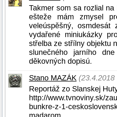
Takmer som sa rozlial na 
ešteže mám zmysel pre
veleúspěšný, osmdesát 
vydařené miniukázky pro
střelba ze střílny objekt
slunečného jarního dne 
děkovných dopisú.
Stano MAZÁK
(23.4.2018 
Reportáž zo Slanskej Hut
http://www.tvnoviny.sk/za
bunkre-z-1-ceskoslovenskej
madarom