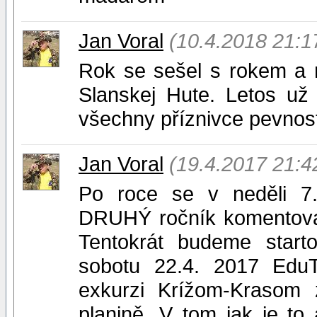
Jan Voral
(10.4.2018 21:1
Rok se sešel s rokem a 
Slanskej Hute. Letos už
všechny příznivce pevnost
Jan Voral
(19.4.2017 21:4
Po roce se v neděli 7.
DRUHÝ ročník komentovan
Tentokrát budeme starto
sobotu 22.4. 2017 EduTr
exkurzi Krížom-Krasom 
planině. V tom jak je to