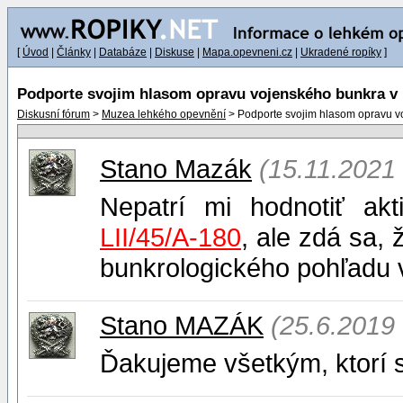
[
Úvod
|
Články
|
Databáze
|
Diskuse
|
Mapa.opevneni.cz
|
Ukradené ropíky
]
Podporte svojim hlasom opravu vojenského bunkra v
Diskusní fórum
>
Muzea lehkého opevnění
> Podporte svojim hlasom opravu v
Stano Mazák
(15.11.2021
Nepatrí mi hodnotiť akt
LII/45/A-180
, ale zdá sa,
bunkrologického pohľadu 
Stano MAZÁK
(25.6.2019 
Ďakujeme všetkým, ktorí sv