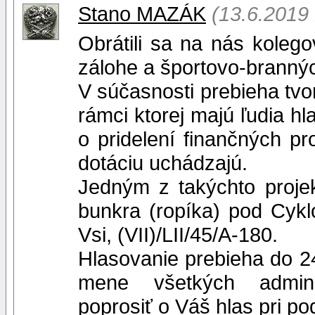
Stano MAZÁK
(13.6.2019
Obrátili sa na nás koleg
zálohe a športovo-brannýc
V súčasnosti prebieha tvo
rámci ktorej majú ľudia hl
o pridelení finančných pr
dotáciu uchádzajú.
Jedným z takýchto projek
bunkra (ropíka) pod Cyk
Vsi, (VII)/LII/45/A-180.
Hlasovanie prebieha do 2
mene všetkých adminis
poprosiť o Váš hlas pri po