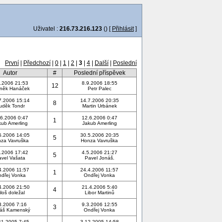
Uživatel :
216.73.216.123
() [
Přihlásit
]
První
|
Předchozí
|
0
|
1
|
2
|
3
|
4
|
Další
|
Poslední
Autor
#
Poslední příspěvek
.2006 21:53
8.9.2006 18:55
12
něk Hanáček
Petr Palec
7.2006 15:14
14.7.2006 20:35
8
uděk Tondr
Martin Urbánek
6.2006 0:47
12.6.2006 0:47
1
kub Amerling
Jakub Amerling
5.2006 14:05
30.5.2006 20:35
5
za Vavruška
Honza Vavruška
.2006 17:42
4.5.2006 21:27
5
avel Vašata
Pavel Jonáš.
4.2006 11:57
24.4.2006 11:57
1
dřej Vonka
Ondřej Vonka
4.2006 21:50
21.4.2006 5:40
4
iloš doležal
Libor Martinů
3.2006 7:16
9.3.2006 12:55
3
áš Kamenský
Ondřej Vonka
11.2005 7:45
3.12.2005 14:58