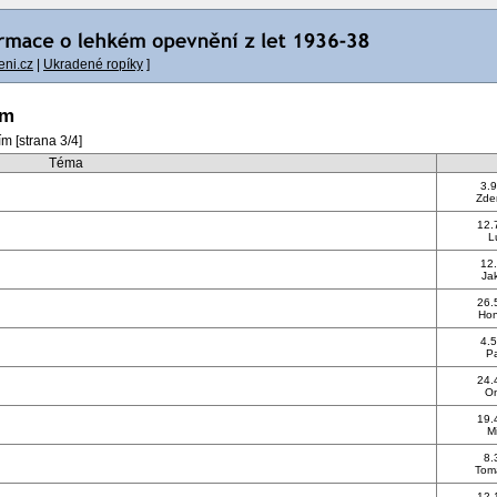
ni.cz
|
Ukradené ropíky
]
ím
m [strana 3/4]
Téma
3.9
Zde
12.
L
12.
Ja
26.
Hon
4.5
P
24.
On
19.
M
8.
Tom
12.