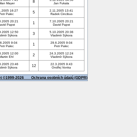
8
ilan Mayer
Jan Fukala
1.2005 16:27
2.11.2005 13:41
5
Petr Palec
Radek Cincibus
0.2005 20:21
7.10.2005 20:21
1
avid Papst
David Papst
9.2005 12:50
5.10.2005 20:36
3
dimír Sýkora
Vladimír Sýkora
6.2005 9:04
29.6.2005 9:04
1
Petr Palec
Petr Palec
3.2005 12:00
24.3.2005 12:24
2
Martin Ehl
Vladimír Sýkora
3.2005 23:46
22.3.2005 9:43
12
dimír Sýkora
Ondřej Vonka
net ©1999-2026
Ochrana osobních údajú (GDPR)