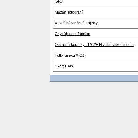
fotky
Mazání fotografií
X-Deštná,vložené objekty
Chybějící souřadnice
Očištění skořápky L1/72/E N v Jitravském sedle
Fotky úseku X(C2)
C-27; Help