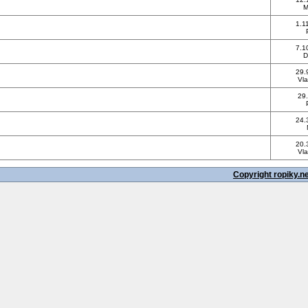
M
1.1
7.1
D
29.
Vla
29.
24.
20.
Vla
Copyright ropiky.