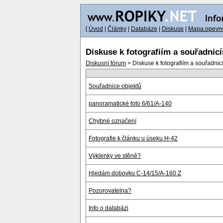
[
Úvod
|
Články
|
Databáze
|
Diskuse
|
Mapa.opevne
Diskuse k fotografiím a souřadnic
Diskusní fórum
> Diskuse k fotografiím a souřadnicí
Souřadnice objektů
panoramatické foto 6/61/A-140
Chybné označení
Fotografie k článku u úseku H-42
Výklenky ve stěně?
Hledám dobovku C-14/15/A-160 Z
Pozorovatelna?
Info o databázi